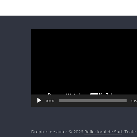
Player
video
00:00
01:
Drepturi de autor © 2026
Reflectorul de Sud
. Toate