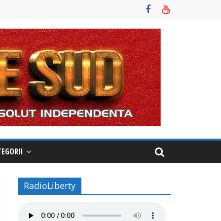
TEGORII
RadioLiberty