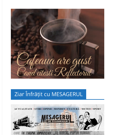
Cafeaua are gust
Cand citesti Reflectorul
Ziar Înfrățit cu MESAGERUL