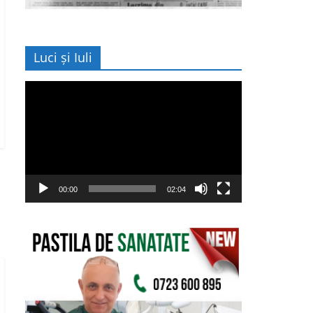
Luci și Iuli
Player
video
00:00
02:04