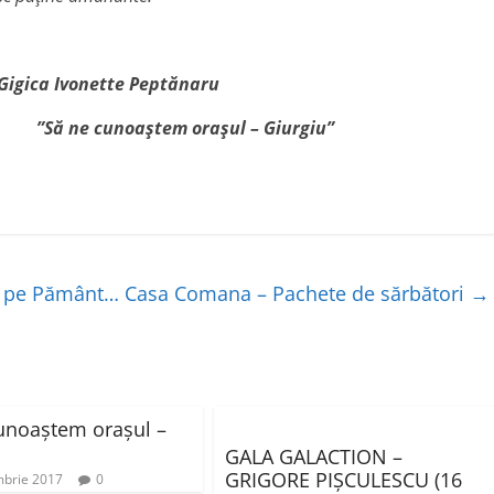
 Peptănaru
orașul – Giurgiu”
l pe Pământ… Casa Comana – Pachete de sărbători
→
unoaștem orașul –
GALA GALACTION –
GRIGORE PIȘCULESCU (16
brie 2017
0