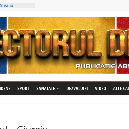
ăzut? Sunați
e evadat
 Steaua
trei al Cupei
ti a fost
in, deși avea un
 împotriva
cționează
ile la Izvoru
riri pentru a
din oraș
NDENE
SPORT
SANATATE
DEZVALUIRI
VIDEO
ALTE CA