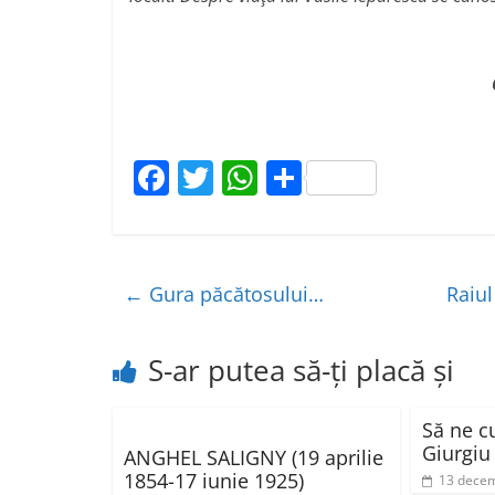
Gigica Ivonette
”Să ne cunoaștem 
F
T
W
P
a
w
h
ar
c
itt
at
ta
e
er
s
je
←
Gura păcătosului…
Raiu
b
A
a
o
p
z
S-ar putea să-ți placă și
o
p
ă
k
Să ne c
Giurgiu
ANGHEL SALIGNY (19 aprilie
1854-17 iunie 1925)
13 decem