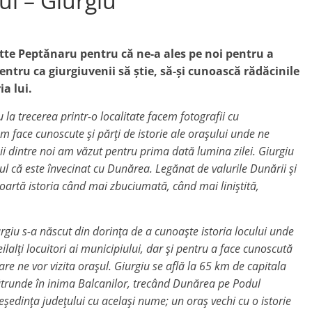
l – Giurgiu
e Peptănaru pentru că ne-a ales pe noi pentru a
 pentru ca giurgiuvenii să știe, să-și cunoască rădăcinile
ia lui.
ecerea printr-o localitate facem fotografii cu
face cunoscute și părți de istorie ale orașului unde ne
ii dintre noi am văzut pentru prima dată lumina zilei. Giurgiu
tul că este învecinat cu Dunărea. Legănat de valurile Dunării și
 poartă istoria când mai zbuciumată, când mai liniștită,
s-a născut din dorința de a cunoaște istoria locului unde
ilalți locuitori ai municipiului, dar și pentru a face cunoscută
 care ne vor vizita orașul. Giurgiu se află la 65 km de capitala
pătrunde în inima Balcanilor, trecând Dunărea pe Podul
reședința județului cu același nume; un oraș vechi cu o istorie