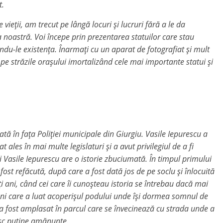
t.
i, am trecut pe lângă locuri și lucruri fără a le da
ța noastră. Voi începe prin prezentarea statuilor care stau
ându-le existența. Înarmați cu un aparat de fotografiat și mult
e străzile orașului imortalizând cele mai importante statui și
n fața Poliției municipale din Giurgiu. Vasile Iepurescu a
t ales în mai multe legislaturi și a avut privilegiul de a fi
i Vasile Iepurescu are o istorie zbuciumată. În timpul primului
ost refăcută, după care a fost dată jos de pe soclu și înlocuită
i ani, când cei care îi cunoșteau istoria se întrebau dacă mai
tuni care a luat acoperișul podului unde își dormea somnul de
a a fost amplasat în parcul care se învecinează cu strada unde a
nosc puține amănunte.