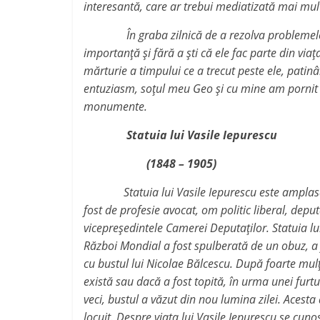
interesantă, care ar trebui mediatizată mai mul
În graba zilnică de a rezolva problemele vieți
importanță și fără a ști că ele fac parte din via
mărturie a timpului ce a trecut peste ele, patin
entuziasm, soțul meu Geo și cu mine am pornit p
monumente.
Statuia lui Vasile Iepurescu
(1848 – 1905)
Statuia lui Vasile Iepurescu este amplasată î
fost de profesie avocat, om politic liberal, deputa
vicepreședintele Camerei Deputaților. Statuia lu
Război Mondial a fost spulberată de un obuz, a f
cu bustul lui Nicolae Bălcescu. După foarte mulț
există sau dacă a fost topită, în urma unei fur
veci, bustul a văzut din nou lumina zilei. Acest
locuit. Despre viața lui Vasile Iepurescu se cu