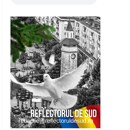
redactie@reflectoruldesud.ro