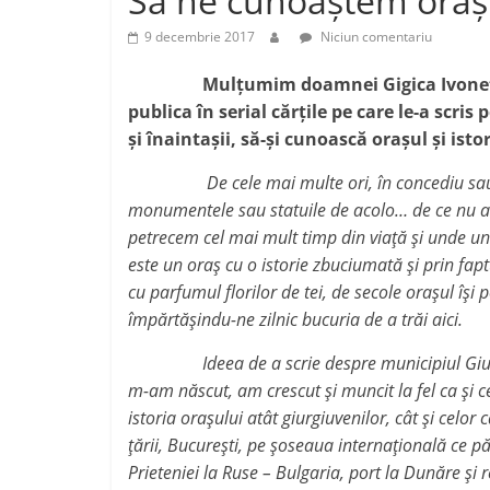
Să ne cunoaștem orașu
j
p
e
9 decembrie 2017
Niciun comentariu
a
Mulțumim doamnei Gigica Ivonett
z
publica în serial cărțile pe care le-a scris
ă
și înaintașii, să-și cunoască orașul și istor
De cele mai multe ori, în concediu sau la tr
monumentele sau statuile de acolo… de ce nu am 
petrecem cel mai mult timp din viață și unde un
este un oraș cu o istorie zbuciumată și prin fap
cu parfumul florilor de tei, de secole orașul își
împărtășindu-ne zilnic bucuria de a trăi aici.
Ideea de a scrie despre municipiul Giurgiu 
m-am născut, am crescut și muncit la fel ca și ce
istoria orașului atât giurgiuvenilor, cât și celor
țării, București, pe șoseaua internațională ce 
Prieteniei la Ruse – Bulgaria, port la Dunăre și 