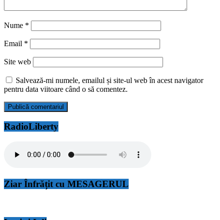
Nume
*
Email
*
Site web
Salvează-mi numele, emailul și site-ul web în acest navigator
pentru data viitoare când o să comentez.
RadioLiberty
Ziar Înfrățit cu MESAGERUL