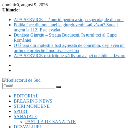
Skip
duminică, august 9, 2026
to
Ultimele:
content
APA SERVICE – lămuriri pentru a stopa speculațiile din oraș
Poliția face din nou apel la giurgiuveni: l-ați văzut? Sunați
urgent la 112! Este evadat
Dunărea Giurgiu – Steaua București, în turul trei al Cupei
României
O tânără din Frătești a fost agresată de concubin, deși avea un
ordin de protecție împotriva acestuia
APA SERVICE restricționează livrarea apei potabile la Izvoru
Reflectorul
EDITORIAL
de
BREAKING NEWS
Sud
STIRI MONDENE
SPORT
SANATATE
PASTILA DE SANATATE
DEZVALUIRI