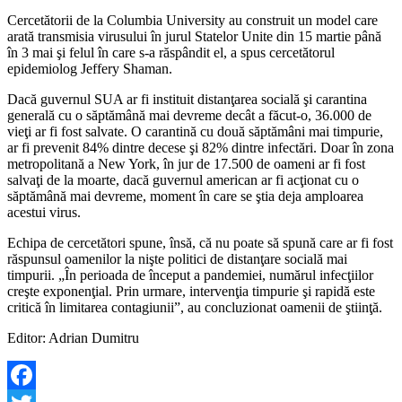
Cercetătorii de la Columbia University au construit un model care
arată transmisia virusului în jurul Statelor Unite din 15 martie până
în 3 mai şi felul în care s-a răspândit el, a spus cercetătorul
epidemiolog Jeffery Shaman.
Dacă guvernul SUA ar fi instituit distanţarea socială şi carantina
generală cu o săptămână mai devreme decât a făcut-o, 36.000 de
vieţi ar fi fost salvate. O carantină cu două săptămâni mai timpurie,
ar fi prevenit 84% dintre decese şi 82% dintre infectări. Doar în zona
metropolitană a New York, în jur de 17.500 de oameni ar fi fost
salvaţi de la moarte, dacă guvernul american ar fi acţionat cu o
săptămână mai devreme, moment în care se ştia deja amploarea
acestui virus.
Echipa de cercetători spune, însă, că nu poate să spună care ar fi fost
răspunsul oamenilor la nişte politici de distanţare socială mai
timpurii. „În perioada de început a pandemiei, numărul infecţiilor
creşte exponenţial. Prin urmare, intervenţia timpurie şi rapidă este
critică în limitarea contagiunii”, au concluzionat oamenii de ştiinţă.
Editor: Adrian Dumitru