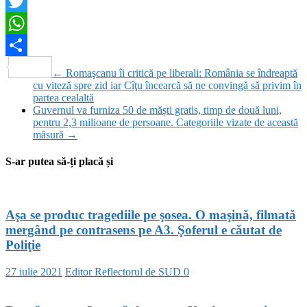
Facebook
Twitter
WhatsApp
Partajează
←
Romaşcanu îi critică pe liberali: România se îndreaptă
cu viteză spre zid iar Cîţu încearcă să ne convingă să privim în
partea cealaltă
Guvernul va furniza 50 de măști gratis, timp de două luni,
pentru 2,3 milioane de persoane. Categoriile vizate de această
măsură
→
S-ar putea să-ți placă și
Aşa se produc tragediile pe şosea. O maşină, filmată
mergând pe contrasens pe A3. Şoferul e căutat de
Poliţie
27 iulie 2021
Editor Reflectorul de SUD
0