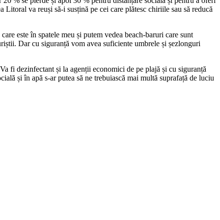
ar 20 % se pierde și apoi 30 % pentru distanțare socială și pentru a oferi
 Litoral va reuși să-i susțină pe cei care plătesc chiriile sau să reducă
a care este în spatele meu și putem vedea beach-baruri care sunt
turiștii. Dar cu siguranță vom avea suficiente umbrele și șezlonguri
Va fi dezinfectant și la agenții economici de pe plajă și cu siguranță
ocială și în apă s-ar putea să ne trebuiască mai multă suprafață de luciu