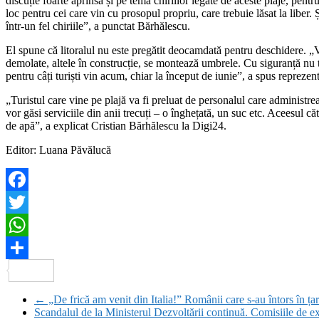
discuție foarte aprinsă și pe tema chiriilor legate de aceste plaje, pent
loc pentru cei care vin cu prosopul propriu, care trebuie lăsat la liber.
într-un fel chiriile”, a punctat Bărhălescu.
El spune că litoralul nu este pregătit deocamdată pentru deschidere. „
demolate, altele în construcție, se montează umbrele. Cu siguranță nu to
pentru câți turiști vin acum, chiar la început de iunie”, a spus reprez
„Turistul care vine pe plajă va fi preluat de personalul care administrea
vor găsi serviciile din anii trecuți – o înghețată, un suc etc. Aceesul c
de apă”, a explicat Cristian Bărhălescu la Digi24.
Editor: Luana Păvălucă
Facebook
Twitter
WhatsApp
Partajează
←
„De frică am venit din Italia!” Românii care s-au întors în ța
Scandalul de la Ministerul Dezvoltării continuă. Comisiile de 