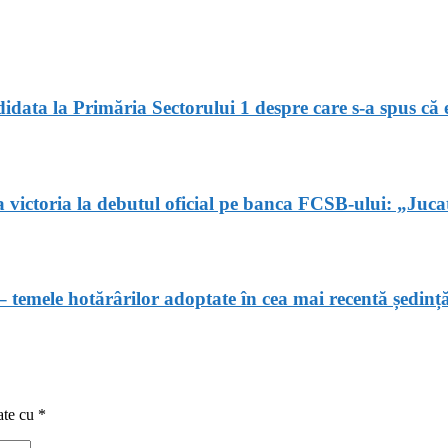
idata la Primăria Sectorului 1 despre care s-a spus că e
ictoria la debutul oficial pe banca FCSB-ului: „Jucato
i – temele hotărârilor adoptate în cea mai recentă ședin
ate cu
*