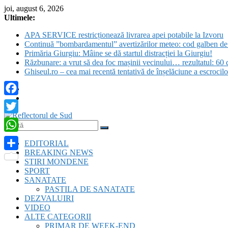
Skip
joi, august 6, 2026
to
Ultimele:
content
APA SERVICE restricționează livrarea apei potabile la Izvoru
Continuă ”bombardamentul” avertizărilor meteo: cod galben de c
Primăria Giurgiu: Mâine se dă startul distracției la Giurgiu!
Răzbunare: a vrut să dea foc mașinii vecinului… rezultatul: 60 d
Ghiseul.ro – cea mai recentă tentativă de înșelăciune a escrocil
Facebook
Twitter
Reflectorul
WhatsApp
EDITORIAL
de
BREAKING NEWS
Sud
Partajează
STIRI MONDENE
SPORT
SANATATE
PASTILA DE SANATATE
DEZVALUIRI
VIDEO
ALTE CATEGORII
PRIMAR DE WEEK-END