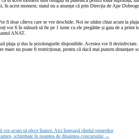
ru că în acest moment sunt obligați să plătească pentru toată suprafața, d
 Și, în acest moment, statul nu a anunțat că prin Direcția de Ape Dobrogea
Vor fi doar câteva care se vor deschide. Noi ne uităm chiar acum la plaj
ți vor fi în măsură să fie pe 1 iunie cu ele pregătite și gata de a primi 
entantul ANAT.
ză plaja și dus la șezolongurile disponibile. Acestea vor fi dezinfectate. 
ătre mare nu poate fi restricționat, pentru că dacă mai punem distanțare s
ră vor acum să plece înapoi. Aici îngroașă rândul șomerilor
examen, schimbate în noaptea de dinaintea concursului
→