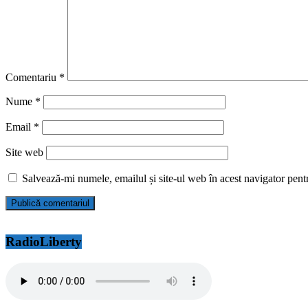
Comentariu
*
Nume
*
Email
*
Site web
Salvează-mi numele, emailul și site-ul web în acest navigator pent
RadioLiberty