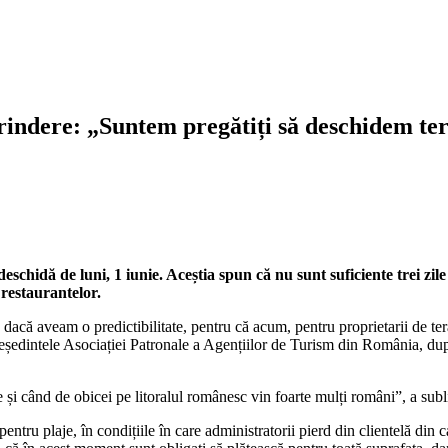
prindere: „Suntem pregătiți să deschidem ter
ă deschidă de luni, 1 iunie. Aceștia spun că nu sunt suficiente trei z
 restaurantelor.
acă aveam o predictibilitate, pentru că acum, pentru proprietarii de terase
reședintele Asociației Patronale a Agențiilor de Turism din România, dup
e și când de obicei pe litoralul românesc vin foarte mulți români”, a su
ntru plaje, în condițiile în care administratorii pierd din clientelă din 