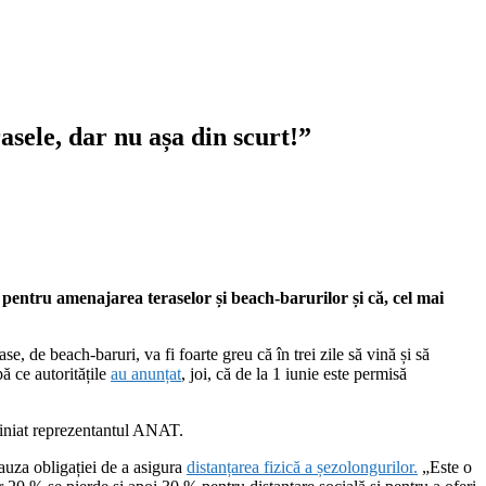
asele, dar nu așa din scurt!”
ile pentru amenajarea teraselor și beach-barurilor și că, cel mai
, de beach-baruri, va fi foarte greu că în trei zile să vină și să
ă ce autoritățile
au anunțat
, joi, că de la 1 iunie este permisă
bliniat reprezentantul ANAT.
cauza obligației de a asigura
distanțarea fizică a șezolongurilor.
„
Este o