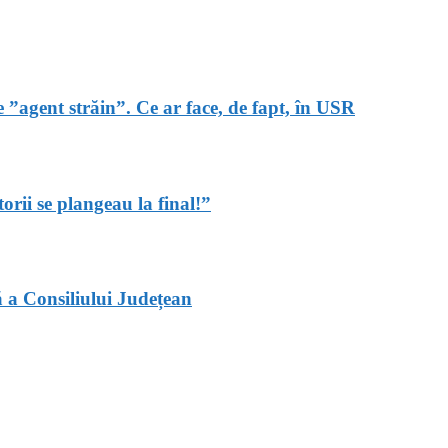
 ”agent străin”. Ce ar face, de fapt, în USR
rii se plangeau la final!”
ță a Consiliului Județean