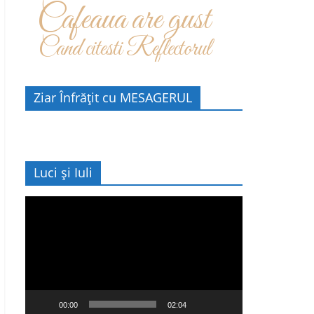
Cafeaua are gust
Cand citesti Reflectorul
Ziar Înfrățit cu MESAGERUL
Luci și Iuli
Player
video
00:00
02:04