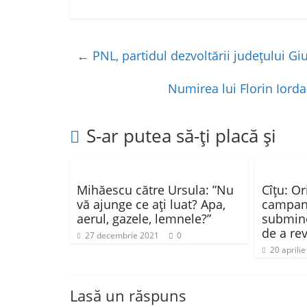
a
w
h
ar
c
itt
at
ta
e
er
s
je
←
PNL, partidul dezvoltării județului Gi
b
A
a
o
p
z
Numirea lui Florin Iorda
o
p
ă
k
S-ar putea să-ți placă și
Mihăescu către Ursula: ”Nu
Cîţu: O
vă ajunge ce ați luat? Apa,
campani
aerul, gazele, lemnele?”
submine
de a re
27 decembrie 2021
0
20 aprili
Lasă un răspuns