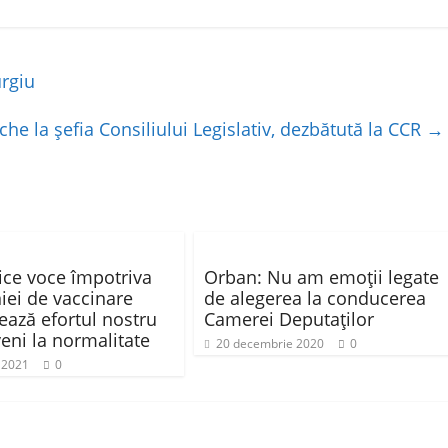
urgiu
che la şefia Consiliului Legislativ, dezbătută la CCR
→
rice voce împotriva
Orban: Nu am emoții legate
ei de vaccinare
de alegerea la conducerea
ază efortul nostru
Camerei Deputaților
veni la normalitate
20 decembrie 2020
0
e 2021
0