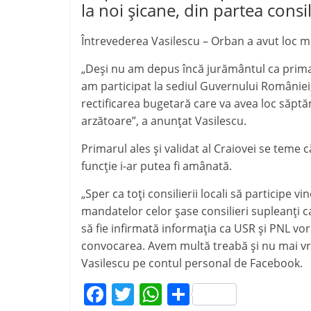
la noi șicane, din partea consili
Întrevederea Vasilescu – Orban a avut loc m
„Deși nu am depus încă jurământul ca primar, p
am participat la sediul Guvernului României
rectificarea bugetară care va avea loc săptă
arzătoare”, a anunțat Vasilescu.
Primarul ales și validat al Craiovei se teme 
funcție i-ar putea fi amânată.
„Sper ca toți consilierii locali să participe v
mandatelor celor șase consilieri supleanți c
să fie infirmată informația ca USR și PNL vo
convocarea. Avem multă treabă și nu mai vre
Vasilescu pe contul personal de Facebook.
F
T
W
P