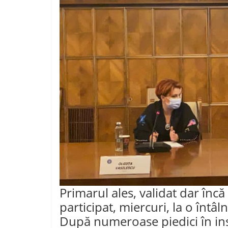
j
p
e
a
z
ă
Primarul ales, validat dar încă
participat, miercuri, la o întâ
După numeroase piedici în ins