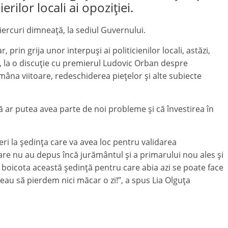
erilor locali ai opoziției.
iercuri dimneață, la sediul Guvernului.
rin grija unor interpuși ai politicienilor locali, astăzi,
, la o discuție cu premierul Ludovic Orban despre
mâna viitoare, redeschiderea piețelor și alte subiecte
că ar putea avea parte de noi probleme și că învestirea în
ineri la ședința care va avea loc pentru validarea
are nu au depus încă jurământul și a primarului nou ales și
r boicota această ședință pentru care abia azi se poate face
au să pierdem nici măcar o zi!”, a spus Lia Olguța