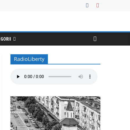
EGORII
RadioLiberty