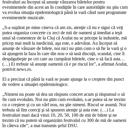
festivaluri au început să anunţe vânzarea biletelor pentru
evenimentele din acest an în condiţiile în care autorităţile nu ştiu cum
va evolua situaţia epidemiologică până la vară când sunt programate
evenimentele muzicale.
„S-a supărat pe mine cineva că am zis, atenţie că nu e sigur că veţi
putea organiza concerte cu zeci de mii de oameni şi imediat a ieşit
unul să comenteze de la Cluj că Arafat nu se pricepe la industrie, mă
pricep mai mult la medicină, aşa este, e adevărat. Au început să
anunţe de vânzare de bilete, noi nici nu ştim cum o să fie la vară şi o
să ajungem la faza în care din nou o să iasă discuţii, scandal, cine îi
despăgubeşte pe cei care au cumpărat biletele, cine o să facă asta…
(…) Ei trebuie să anunţe oamenii că e pe riscul lor”, a afirmat Arafat,
potrivit news.ro.
El a precizat că până la vară se poate ajunge la o creştere din punct
de vedere a situaţiei epidemiologice.
„Nimeni nu poate să dea un răspuns concret acum şi răspunsul o să
fie cum evoluăm. Noi nu ştim cum evoluăm, s-ar putea să ne trezim
cu o creştere şi cu un vârf nou, nu ştie nimeni. Riscul se asumă. Noi
trebuia să fim corecţi şi să spunem atenţie şi asta este. (…) La
festivaluri mari dacă vinzi 10, 20, 50, 100 de mii de bilete şi ne
trezim că nu putem să organizăm festivalul cu 300 de mii de oameni
în câteva zile”, a mai transmis şeful DSU.