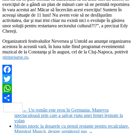
exerciţiul de a gândi un plan de măsuri care să ne permită repornirea
în vara acestui an! Măcar să încercăm acest exerciţiu! Suntem în
aceeaşi situaţie de 11 luni! Nu avem voie să ne desfăşurăm
activitatea, dar şi mai trist chiar nu există nici o evoluţie în găsirea
unor soluţii pentru restartarea sectorului cultural?!?”, a precizat Edy
Chereji.
Organizatorii festivaluilor Neversea şi Untold au anunţat organizarea
acestora în această vară, în luna iulie fiind programat evenimentul
muzical de la Constanţa şi în august, cel de la Cluj-Napoca, potrivit
știripesurse.ro
.
Facebook
Twitter
WhatsApp
Partajează
←
Un român este erou în Germania. Manevra
spectaculoasă prin care a salvat viaţa unei femei leşinate la
volan
Minim istoric la dosarele cu pensii restante pentru recalculare.
Ministrul Muncii, despre următorul pas
→