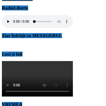
RadioLiberty
Ziar Înfrățit cu MESAGERUL
Luci și Iuli
VREMEA