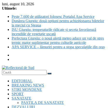
Skip
luni, august 10, 2026
to
Ultimele:
content
Peste 7.600 de utilizatori folosesc Portalul Apa Service
Dunărea Giurgiu: două opțiuni pentru achiziționarea biletelor
la meciul cu Steaua
ISU Giurgiu: temperaturile ridicate și seceta favorizează
incendiile de vegetație uscată
Prefectura Giurgiu: o nouă alertă meteo aduce un val de stres
termic major suplimentar pentru culturile agricole
APA SERVICE – lămuriri pentru a stopa speculațiile din oraș
Reflectorul
EDITORIAL
de
BREAKING NEWS
Sud
STIRI MONDENE
SPORT
SANATATE
PASTILA DE SANATATE
DEZVALUIRI