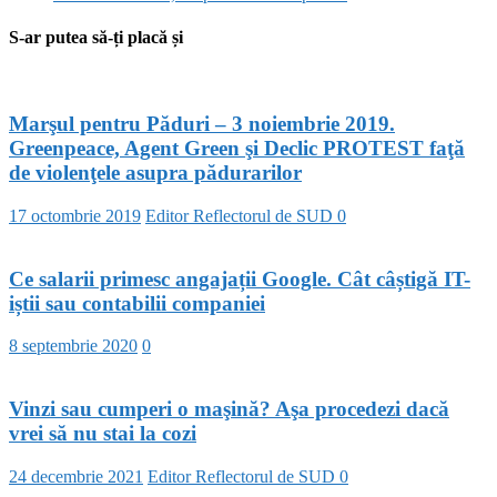
S-ar putea să-ți placă și
Marşul pentru Păduri – 3 noiembrie 2019.
Greenpeace, Agent Green şi Declic PROTEST faţă
de violenţele asupra pădurarilor
17 octombrie 2019
Editor Reflectorul de SUD
0
Ce salarii primesc angajații Google. Cât câștigă IT-
iștii sau contabilii companiei
8 septembrie 2020
0
Vinzi sau cumperi o maşină? Aşa procedezi dacă
vrei să nu stai la cozi
24 decembrie 2021
Editor Reflectorul de SUD
0