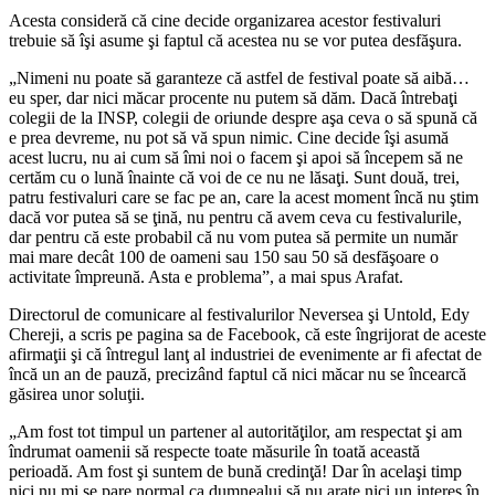
Acesta consideră că cine decide organizarea acestor festivaluri
trebuie să îşi asume şi faptul că acestea nu se vor putea desfăşura.
„Nimeni nu poate să garanteze că astfel de festival poate să aibă…
eu sper, dar nici măcar procente nu putem să dăm. Dacă întrebaţi
colegii de la INSP, colegii de oriunde despre aşa ceva o să spună că
e prea devreme, nu pot să vă spun nimic. Cine decide îşi asumă
acest lucru, nu ai cum să îmi noi o facem şi apoi să începem să ne
certăm cu o lună înainte că voi de ce nu ne lăsaţi. Sunt două, trei,
patru festivaluri care se fac pe an, care la acest moment încă nu ştim
dacă vor putea să se ţină, nu pentru că avem ceva cu festivalurile,
dar pentru că este probabil că nu vom putea să permite un număr
mai mare decât 100 de oameni sau 150 sau 50 să desfăşoare o
activitate împreună. Asta e problema”, a mai spus Arafat.
Directorul de comunicare al festivalurilor Neversea şi Untold, Edy
Chereji, a scris pe pagina sa de Facebook, că este îngrijorat de aceste
afirmaţii şi că întregul lanţ al industriei de evenimente ar fi afectat de
încă un an de pauză, precizând faptul că nici măcar nu se încearcă
găsirea unor soluţii.
„Am fost tot timpul un partener al autorităţilor, am respectat şi am
îndrumat oamenii să respecte toate măsurile în toată această
perioadă. Am fost şi suntem de bună credinţă! Dar în acelaşi timp
nici nu mi se pare normal ca dumnealui să nu arate nici un interes în