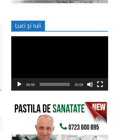
Luci și Iuli
Player
video
00:00
02:04