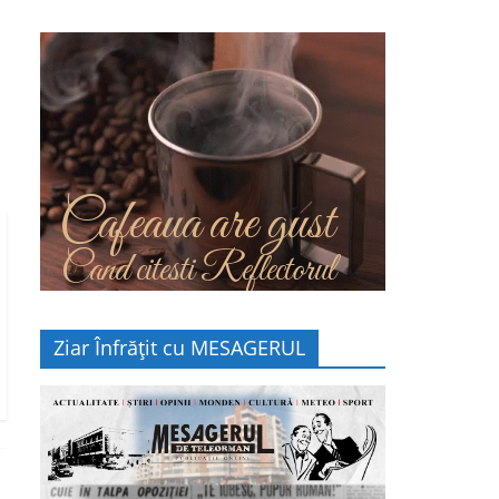
Cafeaua are gust
Cand citesti Reflectorul
Ziar Înfrățit cu MESAGERUL