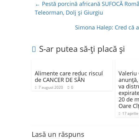
e
er
s
je
←
Pestă porcină africană SUFOCĂ România
b
A
a
Teleorman, Dolj și Giurgiu
o
p
z
Simona Halep: Cred că a
o
p
ă
k
S-ar putea să-ți placă și
Alimente care reduc riscul
Valeriu
de CANCER DE SÂN
anunță,
va dist
7 august 2020
0
expirat
20 de m
Oare Cî
17 aprili
Lasă un răspuns