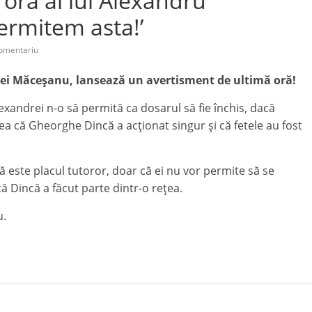
oră al lui Alexandru
ermitem asta!’
omentariu
i Măceșanu, lansează un avertisment de ultimă oră!
lexandrei n-o să permită ca dosarul să fie închis, dacă
a că Gheorghe Dincă a acționat singur și că fetele au fost
ă este placul tutoror, doar că ei nu vor permite să se
că Dincă a făcut parte dintr-o rețea.
u.