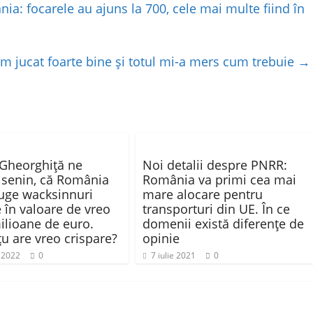
: focarele au ajuns la 700, cele mai multe fiind în
m jucat foarte bine și totul mi-a mers cum trebuie
→
 Gheorghiță ne
Noi detalii despre PNRR:
 senin, că România
România va primi cea mai
ruge wacksinnuri
mare alocare pentru
e în valoare de vreo
transporturi din UE. În ce
ilioane de euro.
domenii există diferenţe de
țu are vreo crispare?
opinie
e 2022
0
7 iulie 2021
0