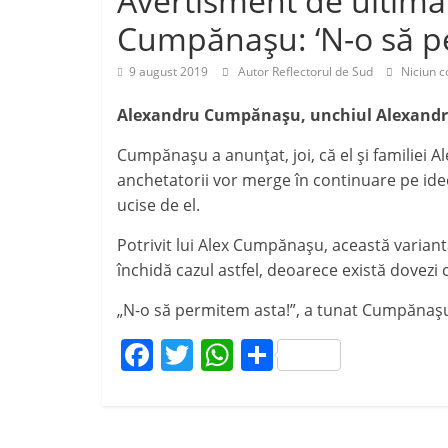
Avertisment de ultimă 
j
p
Cumpănașu: ‘N-o să p
e
a
9 august 2019
Autor Reflectorul de Sud
Niciun c
z
ă
Alexandru Cumpănașu, unchiul Alexandre
Cumpănașu a anunțat, joi, că el și familiei A
anchetatorii vor merge în continuare pe idee
ucise de el.
Potrivit lui Alex Cumpănașu, această variant
închidă cazul astfel, deoarece există dovezi 
„N-o să permitem asta!”, a tunat Cumpănaș
F
T
W
P
a
w
h
ar
c
itt
at
ta