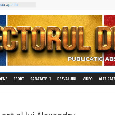
nou apel la
i văzut? Sunați
ste evadat
 – Steaua
ul trei al Cupei
tești a fost
cubin, deși avea un
ie împotriva
tricționează
abile la Izvoru
ămuriri pentru a
le din oraș
DENE
SPORT
SANATATE
DEZVALUIRI
VIDEO
ALTE CAT