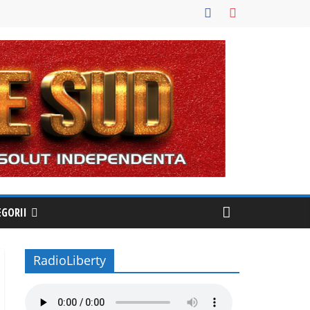
EGORII
RadioLiberty