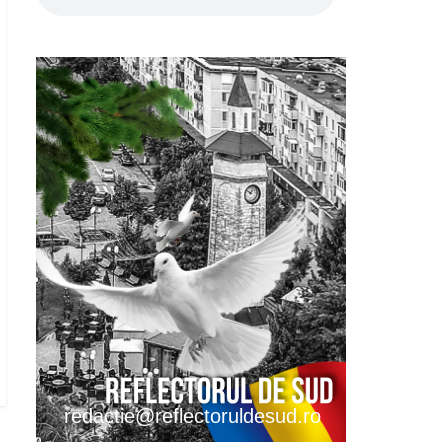
redactie@reflectoruldesud.ro