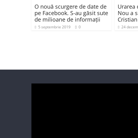
O nouă scurgere de date de
Urarea 
pe Facebook. S-au găsit sute
Nou a s
de milioane de informații
Cristia
5 septembrie 2019
0
24 decem
Player
video