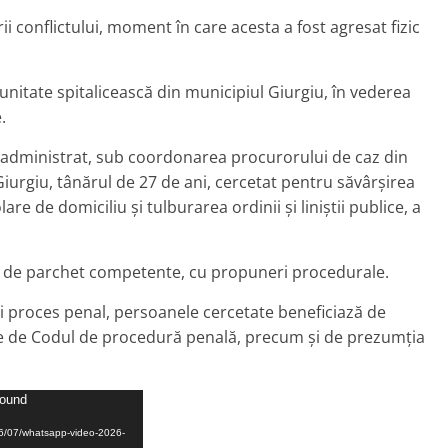
ii conflictului, moment în care acesta a fost agresat fizic
o unitate spitalicească din municipiul Giurgiu, în vederea
.
ui administrat, sub coordonarea procurorului de caz din
iurgiu, tânărul de 27 de ani, cercetat pentru săvârșirea
lare de domiciliu și tulburarea ordinii și liniștii publice, a
ății de parchet competente, cu propuneri procedurale.
i proces penal, persoanele cercetate beneficiază de
ute de Codul de procedură penală, precum și de prezumția
found
026/07/whatsapp-video-2026-