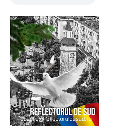
redactie@reflectoruldesud.ro