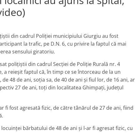
localnici au ajuns la spital,
video)
lițiștii din cadrul Poliției municipiului Giurgiu au fost
rticipant la trafic, pe D.N. 6, cu privire la faptul că mai
ierea sensului giratoriu.
sat polițiștii din cadrul Secției de Poliție Rurală nr. 4
, a reieșit faptul că, în timp ce se întorceau de la un
e 48 de ani, soția sa, de 40 de ani și fiul lor, de 16 ani, ar
spectiv 27 de ani, toți din localitatea Ghimpați, județul
 fi fost agresată fizic, de către tânărul de 27 de ani, fiind
ă.
locuinței bărbatului de 48 de ani și l-ar fi agresat fizic, cu