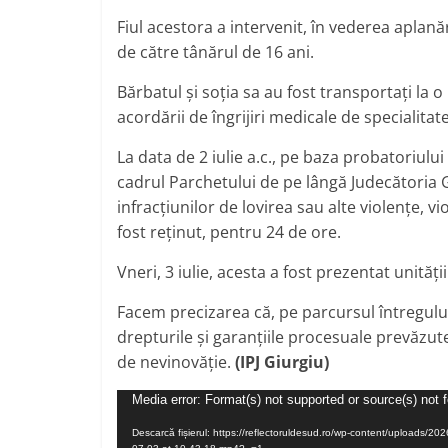
Fiul acestora a intervenit, în vederea aplanăr
de către tânărul de 16 ani.
Bărbatul și soția sa au fost transportați la 
acordării de îngrijiri medicale de specialitate
La data de 2 iulie a.c., pe baza probatoriul
cadrul Parchetului de pe lângă Judecătoria G
infracțiunilor de lovirea sau alte violențe, vio
fost reținut, pentru 24 de ore.
Vneri, 3 iulie, acesta a fost prezentat unit
Facem precizarea că, pe parcursul întregulu
drepturile și garanțiile procesuale prevăz
de nevinovăție.
(IPJ Giurgiu)
Player
Media error: Format(s) not supported or source(s) not 
video
Descarcă fișierul: https://reflectoruldesud.ro/wp-content/uploads/2