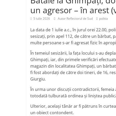
Bătaie la Ghimpați; doi 
j
p
un agresor – în arest (
e
a
5 iulie 2026
Autor Reflectorul de Sud
politia
z
ă
La data de 1 iulie a.c., în jurul orei 22.00, po
sesizați, prin apel 112, de către un bărbat, pa
multe persoane s-ar fi agresat fizic în aprop
În temeiul sesizării, la fața locului s-au depla
Ghimpați, iar, din primele verificări efectuate
magazin din localitatea Ghimpați, un bărbat, d
fi fost abordați de către doi tineri, de 16, re
Giurgiu.
În urma unor discuții contradictorii, femeia ar
totodată tulburată ordinea și liniștea public
Ulterior, același tânăr ar fi pătruns în curtea 
un obiect contondent.