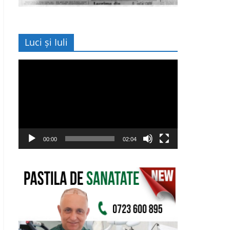
Luci și Iuli
Player
video
00:00
02:04