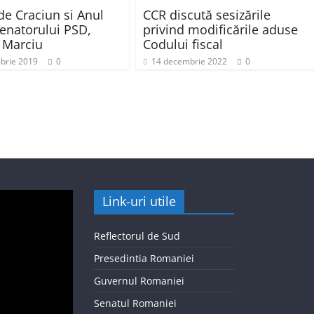
de Craciun si Anul
CCR discută sesizările
enatorului PSD,
privind modificările aduse
n Marciu
Codului fiscal
brie 2019
0
14 decembrie 2022
0
Link-uri utile
Reflectorul de Sud
Presedintia Romaniei
Guvernul Romaniei
Senatul Romaniei