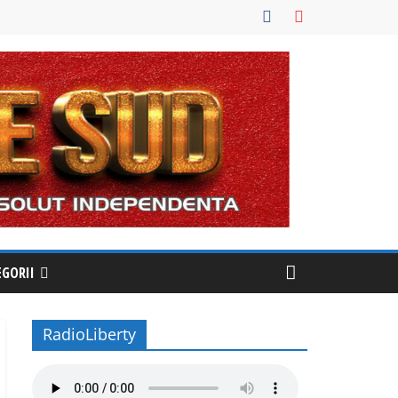
EGORII
RadioLiberty