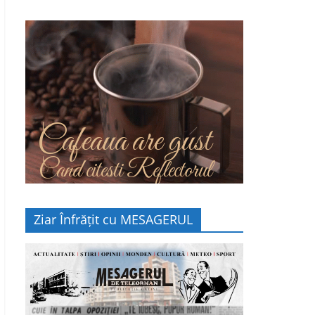
Cafeaua are gust
Cand citesti Reflectorul
Ziar Înfrățit cu MESAGERUL