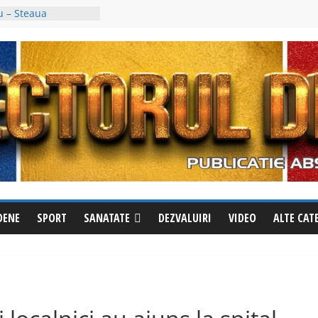
ți văzut? Sunați
Este evadat
u – Steaua
rul trei al Cupei
tești a fost
cubin, deși avea un
ție împotriva
tricționează
tabile la Izvoru
ămuriri pentru a
le din oraș
DENE
SPORT
SANATATE
DEZVALUIRI
VIDEO
ALTE CAT