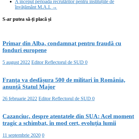
A început perioada recrutărilor pentru instituțiile de
învățământ M.A.I.
→
S-ar putea să-ți placă și
Primar din Alba, condamnat pentru fraudă cu
fonduri europene
5 august 2022
Editor Reflectorul de SUD
0
Franța va desfășura 500 de militari în România,
anunță Statul Major
26 februarie 2022
Editor Reflectorul de SUD
0
Cazanciuc, despre atentatele din SUA: Acel moment
tragic a schimbat, în mod cert, evoluţia lumii
11 septembrie 2020
0