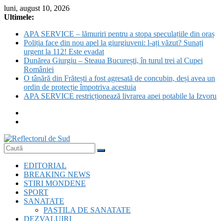
Skip
luni, august 10, 2026
to
Ultimele:
content
APA SERVICE – lămuriri pentru a stopa speculațiile din oraș
Poliția face din nou apel la giurgiuveni: l-ați văzut? Sunați
urgent la 112! Este evadat
Dunărea Giurgiu – Steaua București, în turul trei al Cupei
României
O tânără din Frătești a fost agresată de concubin, deși avea un
ordin de protecție împotriva acestuia
APA SERVICE restricționează livrarea apei potabile la Izvoru
Reflectorul
EDITORIAL
de
BREAKING NEWS
Sud
STIRI MONDENE
SPORT
SANATATE
PASTILA DE SANATATE
DEZVALUIRI