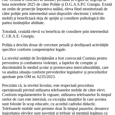
luna noiembrie 2025 de către Poliție și D.G.A.S.P.C Giurgiu. Există
un ordin de protecție împotriva tatălui, eleva fiind monitorizată de
către poliție prin intermediul unui dispozitiv electronic ( telefon
mobil) și beneficiază deja de sprijin și consiliere psihologică din
partea instituțiilor abilitate.
Totodată, cealaltă elevă va beneficia de consiliere prin intermediul
C.J.R.A.E. Giurgiu.
Poliția a deschis dosar de cercetare penală și desfășoară activitățile
specifice conform competențelor legale.
La nivelul unității de învățământ a fost convocată Comisia pentru
prevenirea și combaterea violenței, a faptelor de corupție și
discriminării în mediul școlar și promovarea interculturalității, care
va analiza situația conform prevederilor legislative și procedurilor
aprobate prin OM nr. 6235/2023.
Precizăm că, la nivelul liceului, este respectată procedura
operațională privind utilizarea telefoanelor mobile de către elevi.
Conform regulamentelor în vigoare, utilizarea telefoanelor în timpul
orelor de curs este interzisă, cu excepția situațiilor în care acestea
sunt folosite în scop educativ, cu acordul cadrului didactic.
Telefoanele mobile sunt permise doar în timpul pauzelor, deoarece
majoritatea elevilor sunt navetiști și trebuie să mențină legătura cu