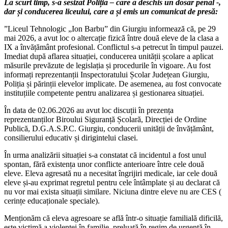
La scurt timp, s-a sesizat Poliția – care a deschis un dosar penal -,
dar și conducerea liceului, care a și emis un comunicat de presă:
”Liceul Tehnologic „Ion Barbu” din Giurgiu informează că, pe 29
mai 2026, a avut loc o altercație fizică între două eleve de la clasa a
IX a învățământ profesional. Conflictul s-a petrecut în timpul pauzei.
Imediat după aflarea situației, conducerea unității școlare a aplicat
măsurile prevăzute de legislația și procedurile în vigoare. Au fost
informați reprezentanții Inspectoratului Școlar Județean Giurgiu,
Poliția și părinții elevelor implicate. De asemenea, au fost convocate
instituțiile competente pentru analizarea și gestionarea situației.
În data de 02.06.2026 au avut loc discuții în prezența
reprezentanților Biroului Siguranță Școlară, Direcției de Ordine
Publică, D.G.A.S.P.C. Giurgiu, conducerii unității de învățământ,
consilierului educativ și dirigintelui clasei.
În urma analizării situației s-a constatat că incidentul a fost unul
spontan, fără existența unor conflicte anterioare între cele două
eleve. Eleva agresată nu a necesitat îngrijiri medicale, iar cele două
eleve și-au exprimat regretul pentru cele întâmplate și au declarat că
nu vor mai exista situații similare. Niciuna dintre eleve nu are CES (
cerințe educaționale speciale).
Menționăm că eleva agresoare se află într-o situație familială dificilă,
este victimă a violentei în familie, preluată în regim de urgență în