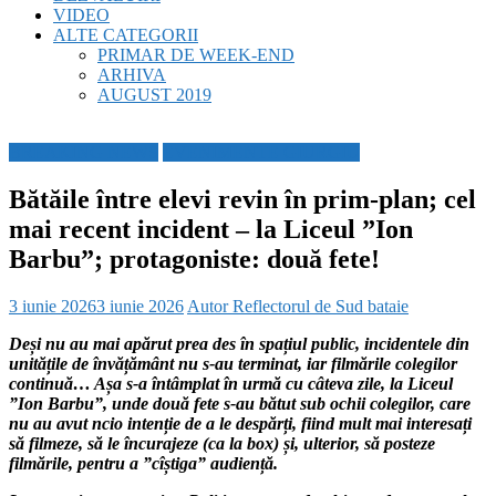
VIDEO
ALTE CATEGORII
PRIMAR DE WEEK-END
ARHIVA
AUGUST 2019
BREAKING NEWS
EVENIMENTE GIURGIU
Bătăile între elevi revin în prim-plan; cel
mai recent incident – la Liceul ”Ion
Barbu”; protagoniste: două fete!
3 iunie 2026
3 iunie 2026
Autor Reflectorul de Sud
bataie
Deși nu au mai apărut prea des în spațiul public, incidentele din
unitățile de învățământ nu s-au terminat, iar filmările colegilor
continuă… Așa s-a întâmplat în urmă cu câteva zile, la Liceul
”Ion Barbu”, unde două fete s-au bătut sub ochii colegilor, care
nu au avut ncio intenție de a le despărți, fiind mult mai interesați
să filmeze, să le încurajeze (ca la box) și, ulterior, să posteze
filmările, pentru a ”cîștiga” audiență.