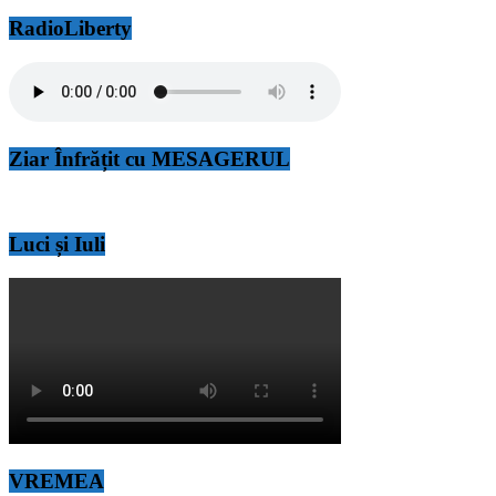
RadioLiberty
Ziar Înfrățit cu MESAGERUL
Luci și Iuli
VREMEA