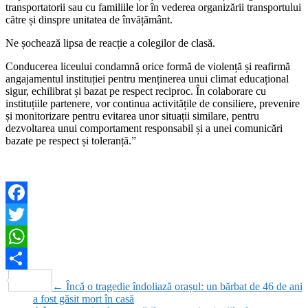
transportatorii sau cu familiile lor în vederea organizării transportului
către și dinspre unitatea de învățământ.
Ne șochează lipsa de reacție a colegilor de clasă.
Conducerea liceului condamnă orice formă de violență și reafirmă
angajamentul instituției pentru menținerea unui climat educațional
sigur, echilibrat și bazat pe respect reciproc. În colaborare cu
instituțiile partenere, vor continua activitățile de consiliere, prevenire
și monitorizare pentru evitarea unor situații similare, pentru
dezvoltarea unui comportament responsabil și a unei comunicări
bazate pe respect și toleranță.”
Facebook
Twitter
WhatsApp
Partajează
←
Încă o tragedie îndoliază orașul: un bărbat de 46 de ani
a fost găsit mort în casă