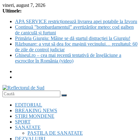
Skip
vineri, august 7, 2026
to
Ultimele:
content
APA SERVICE restricționează livrarea apei potabile la Izvoru
Continuă ”bombardamentul” avertizărilor meteo: cod galben
de caniculă și furtuni
Primăria Giurgiu: Mâine se dă startul distracției la Giurgiu!
Răzbunare: a vrut să dea foc mașinii vecinului… rezultatul: 60
de zile de control judiciar
Ghiseul.ro – cea mai recentă tentativă de înșelăciune a
escrocilor în România (video)
Reflectorul
EDITORIAL
de
BREAKING NEWS
Sud
STIRI MONDENE
SPORT
SANATATE
PASTILA DE SANATATE
DEZVALUIRI