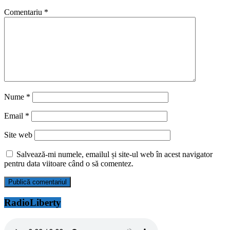
Comentariu
*
Nume
*
Email
*
Site web
Salvează-mi numele, emailul și site-ul web în acest navigator
pentru data viitoare când o să comentez.
RadioLiberty