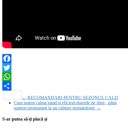
Facebook
Twitter
WhatsApp
Partajează
←
RECOMANDARI PENTRU SEZONUL CALD
Cum putem calma rapid şi eficient durerile de dinti , până
suntem programaţi la un cabinet stomatologic
→
S-ar putea să-ți placă și