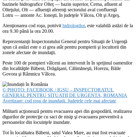
bazinele hidrografice Olteţ — bazin superior, Cerna, afluent al
Olteţului, Olt — afluenţii aferenţi sectorului aval confluenţă
Lotru — amonte Ac. Ioneşti, în judeţele Vâlcea, Olt şi Argeş.
Atenţionarea cod roşu, potrivit
hidrologilor
, este valabilă astăzi de la
ora 9.30 până la ora 20.00.
Reprezentanţii Inspectoratului General pentru Situaţii de Urgenţă
spun că astăzi este o zi grea atât pentru pompierii şi locuitorii din
zonele afectate de inundaţii.
Peste 100 de pompieri vâlceni au intervenit în în sprijinul oamenilor
din localităţile Băbeni, Drăgăşani, Călimăneşti, Horezu, Băile
Govora şi Râmnicu Vâlcea.
© PHOTO: FACEBOOK / IGSU – INSPECTORATUL
GENERAL PENTRU SITUATII DE URGENTA, ROMANIA
Avertizare: cod roşu de inundaţii. Judeţele cele mai afectate
Militarii acţionează pentru evacuarea apei din gospodării, realizarea
digurilor de protecţie cu saci de nisip şi evacuarea preventivă a
persoanelor din locuinţele inundate.
Tot în localitatea Băbeni, satul Valea Mare, au mai fost evacuate