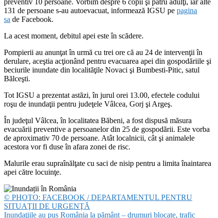
preventiv 10 persoane. Vorbim despre 6 copii şi patru adulţi, iar alte
131 de persoane s-au autoevacuat, informează IGSU pe
pagina
sa
de Facebook.
La acest moment, debitul apei este în scădere.
Pompierii au anunţat în urmă cu trei ore că au 24 de intervenţii în
derulare, aceştia acţionând pentru evacuarea apei din gospodăriile şi
beciurile inundate din localităţile Novaci şi Bumbesti-Pitic, satul
Bălceşti.
Tot IGSU a prezentat astăzi, în jurul orei 13.00, efectele codului
roşu de inundaţii pentru judeţele Vâlcea, Gorj şi Argeş.
În judeţul Vâlcea, în localitatea Băbeni, a fost dispusă măsura
evacuării preventive a persoanelor din 25 de gospodării. Este vorba
de aproximativ 70 de persoane. Atât localnicii, cât şi animalele
acestora vor fi duse în afara zonei de risc.
Malurile erau supraînălţate cu saci de nisip pentru a limita înaintarea
apei către locuinţe.
© PHOTO: FACEBOOK / DEPARTAMENTUL PENTRU
SITUAŢII DE URGENŢĂ
Inundaţiile au pus România la pământ – drumuri blocate, trafic