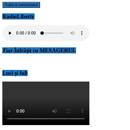
RadioLiberty
Ziar Înfrățit cu MESAGERUL
Luci și Iuli