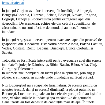
feroviar afectat
În judeţul Gorj au avut loc intervenţii în localităţile Alimpeşti,
Bengeşti-Ciocadia, Hurezani, Schela, Bălceşti, Novaci, Prigoria,
Logreşti, Dăneşti şi Pociovaliştea pentru extragerea apei din
gospodării. De asemenea, echipajele din cadrul subunităţilor ale
căror raioane nu sunt afectate de inundaţii au mers în zonele
inundate.
În judeţul Argeş s-a intervenit pentru evacuarea apei din peste 40 de
gospodării din 9 localităţi. Este vorba despre Albota, Poiana Lacului,
Vedea, Costeşti, Rociu, Babana, Buzoieşti, Lunca Corbului şi
Sapata.
Totodată, au fost făcute intervenţii pentru evacuarea apei din zonele
inundate în judeţele Dâmboviţa, Sibiu, Bacău, Bihor, Alba, Cluj,
Giurgiu şi Teleorman.
În ultimele zile, pompierii au lucrat până la epuizare, prin frig şi
ploaie, zi şi noapte, în zonele unde inundaţiile au făcut prăpăd.
Nici Bucureştiul nu a scăpat de furia naturii. Şi aceasta pentru că
noaptea trecută, dar şi în această dimineaţă, a plouat puternic în
Bucureşti. Locuitorii capitalei au fost efectiv şocaţi când au ieşit din
case, văzând străzile inundate şi apa trecându-le de genunchi.
Canalizările au fost depăşite de cantităţile mari de apă. În unele