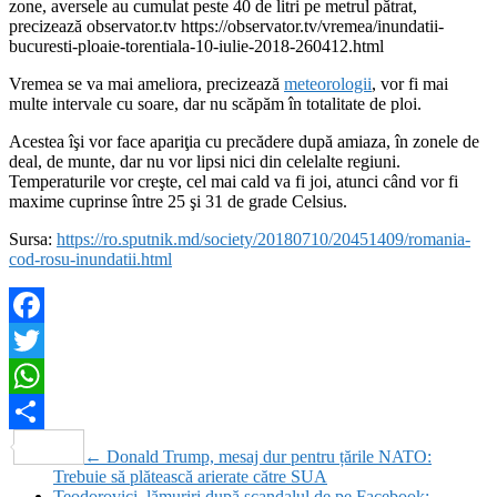
zone, aversele au cumulat peste 40 de litri pe metrul pătrat,
precizează observator.tv https://observator.tv/vremea/inundatii-
bucuresti-ploaie-torentiala-10-iulie-2018-260412.html
Vremea se va mai ameliora, precizează
meteorologii
, vor fi mai
multe intervale cu soare, dar nu scăpăm în totalitate de ploi.
Acestea îşi vor face apariţia cu precădere după amiaza, în zonele de
deal, de munte, dar nu vor lipsi nici din celelalte regiuni.
Temperaturile vor creşte, cel mai cald va fi joi, atunci când vor fi
maxime cuprinse între 25 şi 31 de grade Celsius.
Sursa:
https://ro.sputnik.md/society/20180710/20451409/romania-
cod-rosu-inundatii.html
Facebook
Twitter
WhatsApp
Partajează
←
Donald Trump, mesaj dur pentru țările NATO:
Trebuie să plătească arierate către SUA
Teodorovici, lămuriri după scandalul de pe Facebook: