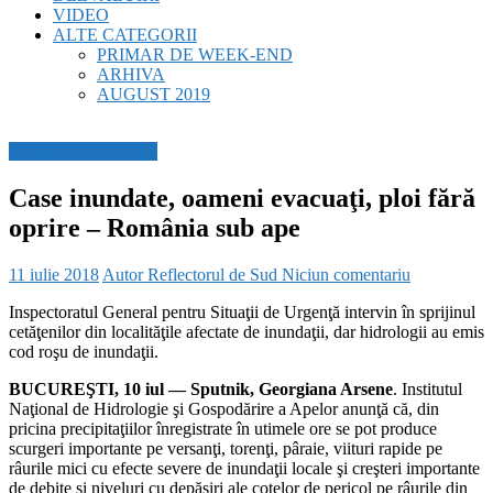
VIDEO
ALTE CATEGORII
PRIMAR DE WEEK-END
ARHIVA
AUGUST 2019
BREAKING NEWS
Case inundate, oameni evacuaţi, ploi fără
oprire – România sub ape
11 iulie 2018
Autor Reflectorul de Sud
Niciun comentariu
Inspectoratul General pentru Situaţii de Urgenţă intervin în sprijinul
cetăţenilor din localităţile afectate de inundaţii, dar hidrologii au emis
cod roşu de inundaţii.
BUCUREŞTI, 10 iul — Sputnik, Georgiana Arsene
. Institutul
Naţional de Hidrologie şi Gospodărire a Apelor anunţă că, din
pricina precipitaţiilor înregistrate în utimele ore se pot produce
scurgeri importante pe versanţi, torenţi, pâraie, viituri rapide pe
râurile mici cu efecte severe de inundaţii locale şi creşteri importante
de debite şi niveluri cu depăşiri ale cotelor de pericol pe râurile din