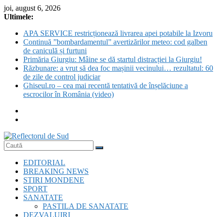
Skip
joi, august 6, 2026
to
Ultimele:
content
APA SERVICE restricționează livrarea apei potabile la Izvoru
Continuă ”bombardamentul” avertizărilor meteo: cod galben
de caniculă și furtuni
Primăria Giurgiu: Mâine se dă startul distracției la Giurgiu!
Răzbunare: a vrut să dea foc mașinii vecinului… rezultatul: 60
de zile de control judiciar
Ghiseul.ro – cea mai recentă tentativă de înșelăciune a
escrocilor în România (video)
Reflectorul
EDITORIAL
de
BREAKING NEWS
Sud
STIRI MONDENE
SPORT
SANATATE
PASTILA DE SANATATE
DEZVALUIRI