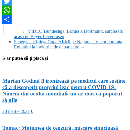
Facebook
Twitter
WhatsApp
Partajează
←
VIDEO Bundesliga: Borussia Dortmund, surclasată
acasă de Bayer Leverkusen
Senegal a câștigat Cupa Africii pe Națiuni – Victorie în fața
Egiptului la loviturile de departajare
→
S-ar putea să-ți placă și
Marian Godină îl ironizează pe medicul care susţine
că a descoperit propriul leac pentru COVID-19:
Nimeni din oculta mondială nu ar dori ca poporul
să afle
20 martie 2021
0
Tomac: Moţiunea de cenzură, mişcare sinucigaşă