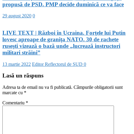
propusă de PSD. PMP decide duminică ce va face
29 august 2020
0
LIVE TEXT | Război în Ucraina. Forţele lui Putin
lovesc aproape de graniţa NATO. 30 de rachete
ruseşti vizează o bază unde „lucrează instructori
militari străini”
13 martie 2022
Editor Reflectorul de SUD
0
Lasă un răspuns
Adresa ta de email nu va fi publicată.
Câmpurile obligatorii sunt
marcate cu
*
Comentariu
*