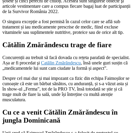
șosete și cinci perechi de chiloți. Acestea sunt singurele obiecte şi
articole vestimentare care a compus fiecare bagaj luat de participanții
de la Survivor România 2022.
O singura excepție a fost permisă în cazul celor care se află sub
tratament și iau medicamente prescrise de medic, fiind excluse
vitaminele sau suplimentele nutritive, proteice sau de orice alt tip.
Cătălin Zmărăndescu trage de fiare
Concurenții au trebuit să facă dovada cu rețeta parafată de specialist.
Așa ar fi procedat şi
Catălin Zmărăndescu
, însă unele guri susțin că
„medicamentele lui sunt cam ciudate la formă și aspect”.
Despre cel mai dur și mai impozant ca fizic din echipa Faimoșilor se
cunoaște că este un bărbat sănătos, cu anduranță, și s-a văzut asta și
în show-ul „Ferma”, tot de la PRO TV, însă totodată se știe și că
trage mult de fiare la sală, unde își întreține cu multă atenție
musculatura.
Cu ce a venit Cătălin Zmărăndescu în
jungla Dominicană
Unii cred că Faimosul Zmărăndescu s-a folosit de pretextul cu