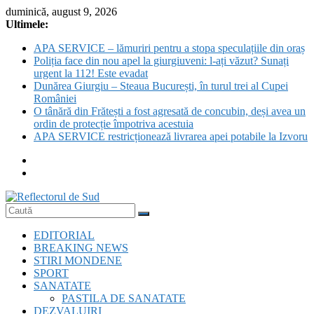
Skip
duminică, august 9, 2026
to
Ultimele:
content
APA SERVICE – lămuriri pentru a stopa speculațiile din oraș
Poliția face din nou apel la giurgiuveni: l-ați văzut? Sunați
urgent la 112! Este evadat
Dunărea Giurgiu – Steaua București, în turul trei al Cupei
României
O tânără din Frătești a fost agresată de concubin, deși avea un
ordin de protecție împotriva acestuia
APA SERVICE restricționează livrarea apei potabile la Izvoru
Reflectorul
EDITORIAL
de
BREAKING NEWS
Sud
STIRI MONDENE
SPORT
SANATATE
PASTILA DE SANATATE
DEZVALUIRI