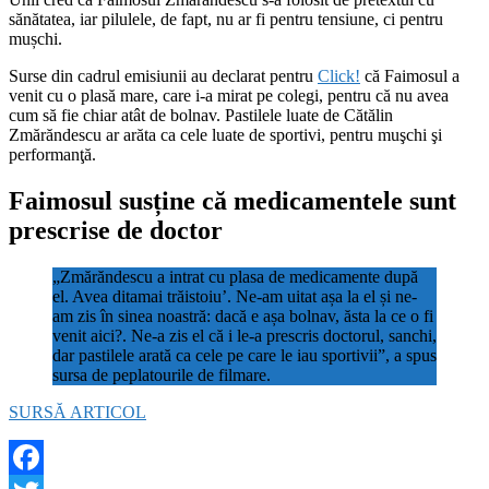
sănătatea, iar pilulele, de fapt, nu ar fi pentru tensiune, ci pentru
mușchi.
Surse din cadrul emisiunii au declarat pentru
Click!
că Faimosul a
venit cu o plasă mare, care i-a mirat pe colegi, pentru că nu avea
cum să fie chiar atât de bolnav. Pastilele luate de Cătălin
Zmărăndescu ar arăta ca cele luate de sportivi, pentru muşchi şi
performanţă.
Faimosul susține că medicamentele sunt
prescrise de doctor
„Zmărăndescu a intrat cu plasa de medicamente după
el. Avea ditamai trăistoiu’. Ne-am uitat așa la el și ne-
am zis în sinea noastră: dacă e așa bolnav, ăsta la ce o fi
venit aici?. Ne-a zis el că i le-a prescris doctorul, sanchi,
dar pastilele arată ca cele pe care le iau sportivii”, a spus
sursa de peplatourile de filmare.
SURSĂ ARTICOL