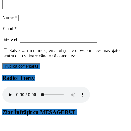
Nume
*
Email
*
Site web
Salvează-mi numele, emailul și site-ul web în acest navigator
pentru data viitoare când o să comentez.
RadioLiberty
Ziar Înfrățit cu MESAGERUL