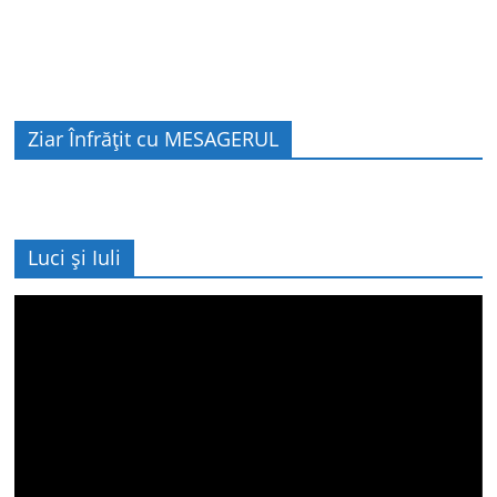
Ziar Înfrățit cu MESAGERUL
Luci și Iuli
Player
video