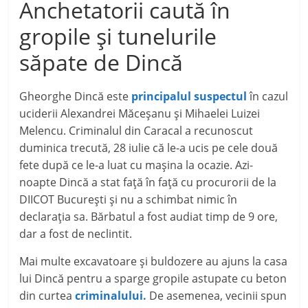
Anchetatorii caută în
gropile și tunelurile
săpate de Dincă
Gheorghe Dincă este
principalul suspectul
în cazul
uciderii Alexandrei Măceșanu și Mihaelei Luizei
Melencu. Criminalul din Caracal a recunoscut
duminica trecută, 28 iulie că le-a ucis pe cele două
fete după ce le-a luat cu mașina la ocazie. Azi-
noapte Dincă a stat față în față cu procurorii de la
DIICOT București și nu a schimbat nimic în
declarația sa. Bărbatul a fost audiat timp de 9 ore,
dar a fost de neclintit.
Mai multe excavatoare și buldozere au ajuns la casa
lui Dincă pentru a sparge gropile astupate cu beton
din curtea
criminalului.
De asemenea, vecinii spun