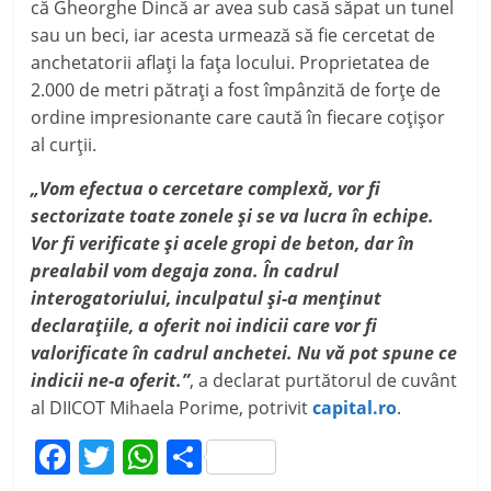
că Gheorghe Dincă ar avea sub casă săpat un tunel
sau un beci, iar acesta urmează să fie cercetat de
anchetatorii aflați la fața locului. Proprietatea de
2.000 de metri pătrați a fost împânzită de forțe de
ordine impresionante care caută în fiecare coțișor
al curții.
„Vom efectua o cercetare complexă, vor fi
sectorizate toate zonele și se va lucra în echipe.
Vor fi verificate și acele gropi de beton, dar în
prealabil vom degaja zona. În cadrul
interogatoriului, inculpatul și-a menținut
declarațiile, a oferit noi indicii care vor fi
valorificate în cadrul anchetei. Nu vă pot spune ce
indicii ne-a oferit.”
, a declarat purtătorul de cuvânt
al DIICOT Mihaela Porime, potrivit
capital.ro
.
F
T
W
P