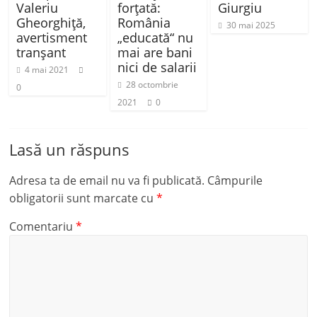
Valeriu
forţată:
Giurgiu
Gheorghiță,
România
30 mai 2025
avertisment
„educată“ nu
tranșant
mai are bani
nici de salarii
4 mai 2021
28 octombrie
0
2021
0
Lasă un răspuns
Adresa ta de email nu va fi publicată.
Câmpurile
obligatorii sunt marcate cu
*
Comentariu
*