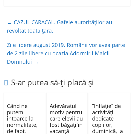
a
w
h
ar
c
itt
at
ta
e
er
s
je
←
CAZUL CARACAL. Gafele autorităţilor au
b
A
a
revoltat toată ţara.
o
p
z
Zile libere august 2019. Românii vor avea parte
o
p
ă
de 2 zile libere cu ocazia Adormirii Maicii
k
Domnului
→
S-ar putea să-ți placă și
Când ne
Adevăratul
”Inflație” de
putem
motiv pentru
activități
întoarce la
care elevii au
dedicate
normalitate,
fost băgaţi în
copiilor,
de fapt.
vacanţă
duminică, la