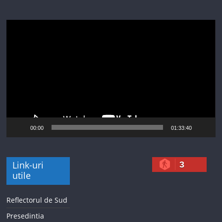
Player
video
00:00
01:33:40
Link-uri
3
utile
Reflectorul de Sud
Presedintia