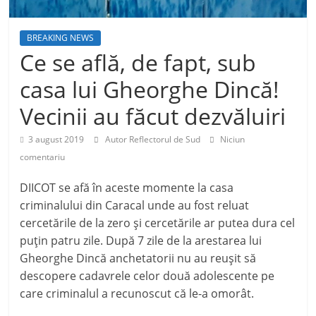
BREAKING NEWS
Ce se află, de fapt, sub
casa lui Gheorghe Dincă!
Vecinii au făcut dezvăluiri
3 august 2019
Autor Reflectorul de Sud
Niciun
comentariu
DIICOT se afă în aceste momente la casa
criminalului din Caracal unde au fost reluat
cercetările de la zero și cercetările ar putea dura cel
puțin patru zile. După 7 zile de la arestarea lui
Gheorghe Dincă anchetatorii nu au reușit să
descopere cadavrele celor două adolescente pe
care criminalul a recunoscut că le-a omorât.