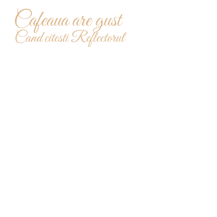
Cafeaua are gust
Cand citesti Reflectorul