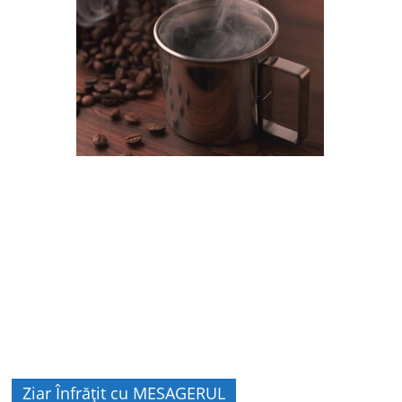
Ziar Înfrățit cu MESAGERUL