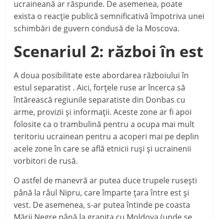
ucraineană ar răspunde. De asemenea, poate
exista o reacţie publică semnificativă împotriva unei
schimbări de guvern condusă de la Moscova.
Scenariul 2: război în est
A doua posibilitate este abordarea războiului în
estul separatist . Aici, forţele ruse ar încerca să
întărească regiunile separatiste din Donbas cu
arme, provizii şi informaţii. Aceste zone ar fi apoi
folosite ca o trambulină pentru a ocupa mai mult
teritoriu ucrainean pentru a acoperi mai pe deplin
acele zone în care se află etnicii ruşi şi ucrainenii
vorbitori de rusă.
O astfel de manevră ar putea duce trupele ruseşti
până la râul Nipru, care împarte ţara între est şi
vest. De asemenea, s-ar putea întinde pe coasta
Mării Negre până la graniţa cu Moldova (unde se