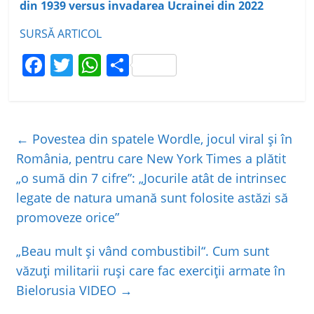
din 1939 versus invadarea Ucrainei din 2022
SURSĂ ARTICOL
F
T
W
P
a
w
h
ar
c
itt
at
ta
e
er
s
je
←
Povestea din spatele Wordle, jocul viral și în
b
A
a
România, pentru care New York Times a plătit
o
p
z
„o sumă din 7 cifre”: „Jocurile atât de intrinsec
o
p
ă
legate de natura umană sunt folosite astăzi să
k
promoveze orice”
„Beau mult şi vând combustibil“. Cum sunt
văzuţi militarii ruşi care fac exerciţii armate în
Bielorusia VIDEO
→