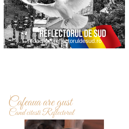
redactie@reflectoruldesud.ro
Cafeaua are gust
Cand citesti Reflectorul