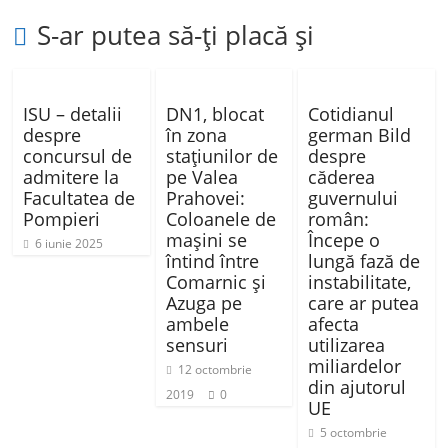
S-ar putea să-ți placă și
ISU – detalii
DN1, blocat
Cotidianul
despre
în zona
german Bild
concursul de
stațiunilor de
despre
admitere la
pe Valea
căderea
Facultatea de
Prahovei:
guvernului
Pompieri
Coloanele de
român:
mașini se
Începe o
6 iunie 2025
întind între
lungă fază de
Comarnic și
instabilitate,
Azuga pe
care ar putea
ambele
afecta
sensuri
utilizarea
miliardelor
12 octombrie
din ajutorul
2019
0
UE
5 octombrie