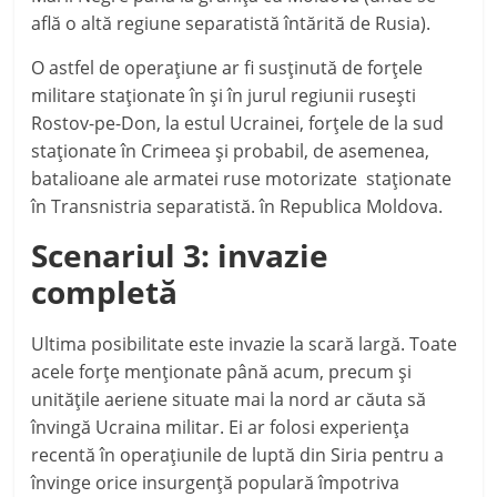
află o altă regiune separatistă întărită de Rusia).
O astfel de operaţiune ar fi susţinută de forţele
militare staţionate în şi în jurul regiunii ruseşti
Rostov-pe-Don, la estul Ucrainei, forţele de la sud
staţionate în Crimeea şi probabil, de asemenea,
batalioane ale armatei ruse motorizate staţionate
în Transnistria separatistă. în Republica Moldova.
Scenariul 3: invazie
completă
Ultima posibilitate este invazie la scară largă. Toate
acele forţe menţionate până acum, precum şi
unităţile aeriene situate mai la nord ar căuta să
învingă Ucraina militar. Ei ar folosi experienţa
recentă în operaţiunile de luptă din Siria pentru a
învinge orice insurgenţă populară împotriva