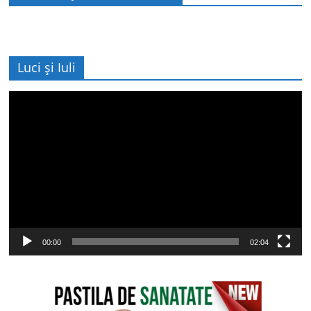
Luci și Iuli
Player
video
00:00
02:04