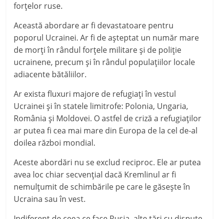
forţelor ruse.
Această abordare ar fi devastatoare pentru
poporul Ucrainei. Ar fi de aşteptat un număr mare
de morţi în rândul forţele militare şi de poliţie
ucrainene, precum şi în rândul populaţiilor locale
adiacente bătăliilor.
Ar exista fluxuri majore de refugiaţi în vestul
Ucrainei şi în statele limitrofe: Polonia, Ungaria,
România şi Moldovei. O astfel de criză a refugiaţilor
ar putea fi cea mai mare din Europa de la cel de-al
doilea război mondial.
Aceste abordări nu se exclud reciproc. Ele ar putea
avea loc chiar secvenţial dacă Kremlinul ar fi
nemulţumit de schimbările pe care le găseşte în
Ucraina sau în vest.
Indiferent de ceea ce face Rusia, alte ţări cu dispute