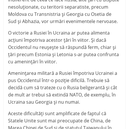
nesoluţionate, cu teritorii separatiste, precum
Moldova cu Transnistria şi Georgia cu Osetia de
Sud şi Abhazia, vor urmări evenimentele nervoase.
O victorie a Rusiei în Ucraina ar putea alimenta
acţiuni împotriva acestor ţări în viitor. Şi dacă
Occidentul nu reuşeşte să răspundă ferm, chiar şi
ţări precum Estonia şi Letonia s-ar putea confrunta
cu ameninţări în viitor.
Ameninţarea militară a Rusiei împotriva Ucrainei a
pus Occidentul într-o poziţie dificilă. Trebuie să
decidă cum să trateze cu o Rusia beligerantă şi cât
de mult ar trebui să extindă NATO, de exemplu, în
Ucraina sau Georgia şi nu numai.
Aceste dificultăţi sunt amplificate de faptul că
Statele Unite sunt mai preocupate de China, de
Marea Chinei de Sud şi de statutul Taiwanului în