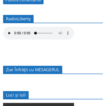
RadioLiberty
Ziar Înfrățit cu MESAGERUL
Luci și Iuli