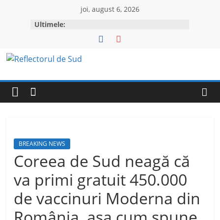
Skip
joi, august 6, 2026
to
Ultimele:
content
Reflectorul
de
Sud
BREAKING NEWS
Coreea de Sud neagă că
va primi gratuit 450.000
de vaccinuri Moderna din
România, așa cum spune