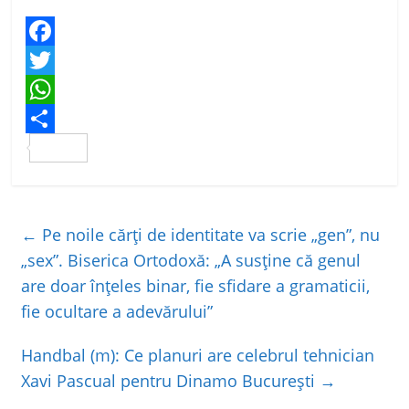
F
a
T
c
w
W
e
i
h
P
b
t
a
a
o
t
t
r
←
Pe noile cărți de identitate va scrie „gen”, nu
o
e
s
t
„sex”. Biserica Ortodoxă: „A susține că genul
k
r
A
a
are doar înţeles binar, fie sfidare a gramaticii,
p
j
fie ocultare a adevărului”
p
e
a
Handbal (m): Ce planuri are celebrul tehnician
Xavi Pascual pentru Dinamo București
→
z