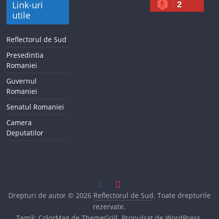
Link-uri
2
utile
Reflectorul de Sud
Presedintia
Romaniei
Guvernul
Romaniei
Senatul Romaniei
Camera
Deputatilor
Drepturi de autor © 2026
Reflectorul de Sud
. Toate drepturile
rezervate.
Temă:
ColorMag
de ThemeGrill. Propulsat de
WordPress
.