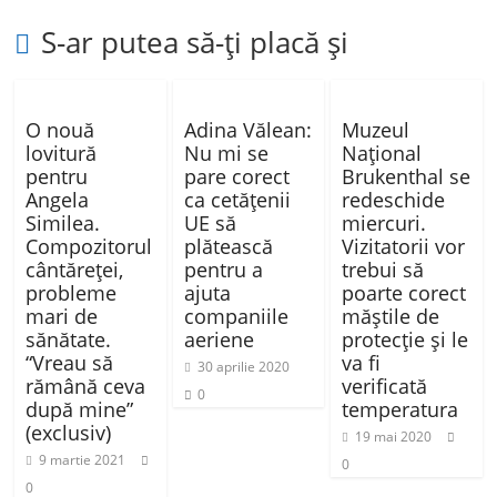
ă
S-ar putea să-ți placă și
O nouă
Adina Vălean:
Muzeul
lovitură
Nu mi se
Național
pentru
pare corect
Brukenthal se
Angela
ca cetățenii
redeschide
Similea.
UE să
miercuri.
Compozitorul
plătească
Vizitatorii vor
cântăreţei,
pentru a
trebui să
probleme
ajuta
poarte corect
mari de
companiile
măștile de
sănătate.
aeriene
protecție și le
“Vreau să
va fi
30 aprilie 2020
rămână ceva
verificată
0
după mine”
temperatura
(exclusiv)
19 mai 2020
9 martie 2021
0
0