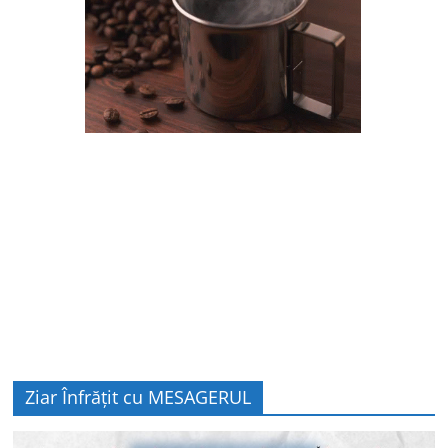
Ziar Înfrățit cu MESAGERUL