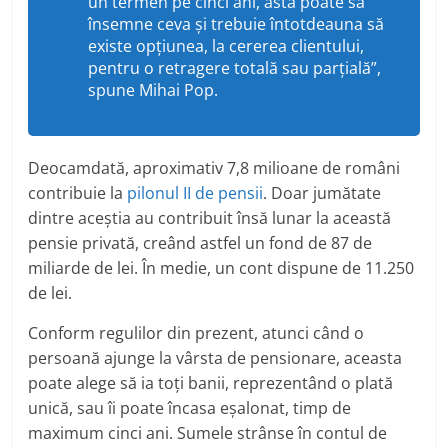
un termen pe cinci ani, asta poate să
însemne ceva şi trebuie întotdeauna să
existe opţiunea, la cererea clientului,
pentru o retragere totală sau parţială”,
spune Mihai Pop.
Deocamdată, aproximativ 7,8 milioane de români
contribuie la
pilonul II de pensii
. Doar jumătate
dintre aceștia au contribuit însă lunar la această
pensie privată, creând astfel un fond de 87 de
miliarde de lei. În medie, un cont dispune de 11.250
de lei.
Conform regulilor din prezent, atunci când o
persoană ajunge la vârsta de pensionare, aceasta
poate alege să ia toți banii, reprezentând o plată
unică, sau îi poate încasa eșalonat, timp de
maximum cinci ani. Sumele strânse în contul de