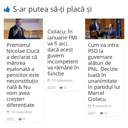
S-ar putea să-ți placă și
Ciolacu: În
ianuarie FMI
va fi aici,
Premierul
Cum va intra
dacă acest
Nicolae Ciucă
PSD la
guvern
a declarat că
guvernare
incompetent
mărirea
alături de
va rămâne în
eșalonată a
PNL. Decizie
funcţie
pensiilor este
luată în
neconstituțio
unanimitate
10 noiembrie
nală & Nu
în partidul lui
2020
0
vom avea
Marcel
creșteri
Ciolacu
diferențiate
8 noiembrie
14 noiembrie
2021
0
2022
0