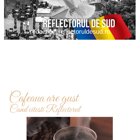
redactie@reflectoruldesud.ro
Cafeaua are gust
Cand citesti Reflectorul