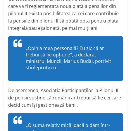
care va fi reglementată noua plată a pensiilor din
pilonul II. Există posibilitatea ca cei care contribuie
la pensiile din pilonul II să poată opta pentru plata
integrală sau eșalonată, pe mai mulți ani.
„Opinia mea personală? Eu zic că ar
trebui să fie opţiune”, a declarat
ministrul Muncii, Marius Budăi, potrivit
stirileprotv.ro.
De asemenea, Asociația Participanților la Pilonul II
de pensii susține că românii ar trebui să fie cei care
decid cum își gestionează banii.
„O sumă relativ mică, dacă o dăm într-