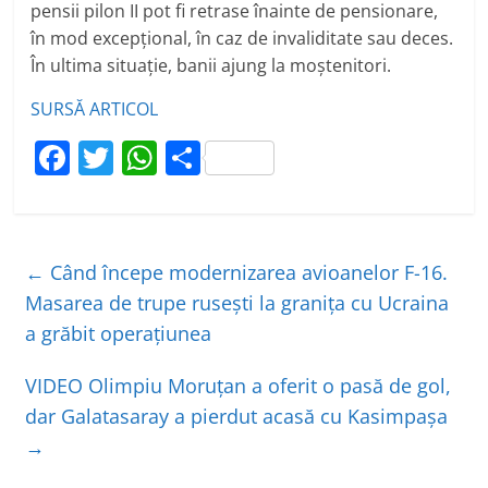
pensii pilon II pot fi retrase înainte de pensionare,
în mod excepțional, în caz de invaliditate sau deces.
În ultima situație, banii ajung la moștenitori.
SURSĂ ARTICOL
F
T
W
P
a
w
h
ar
c
itt
at
ta
e
er
s
je
←
Când începe modernizarea avioanelor F-16.
b
A
a
Masarea de trupe ruseşti la graniţa cu Ucraina
o
p
z
a grăbit operaţiunea
o
p
ă
VIDEO Olimpiu Moruțan a oferit o pasă de gol,
k
dar Galatasaray a pierdut acasă cu Kasimpașa
→