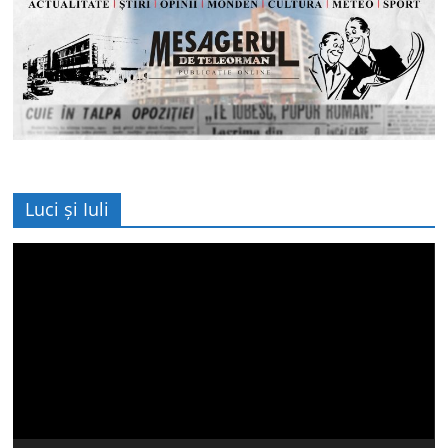
Luci și Iuli
Player
video