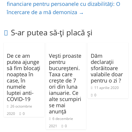
financiare pentru persoanele cu dizabilități: O
k
încercare de a mă demoniza
→
S-ar putea să-ți placă și
De ce am
Vești proaste
Dăm
putea ajunge
pentru
declarații
să fim blocaţi
bucureșteni.
sforăitoare
noaptea în
Taxa care
valabile doar
case, în
crește de 7
pentru o zi ?
numele
ori din luna
11 aprilie 2020
luptei anti-
ianuarie. Ce
0
COVID-19
alte scumpiri
se mai
26 octombrie
anunță
2020
0
6 decembrie
2021
0