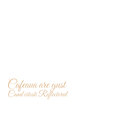
redactie@reflectoruldesud.ro
Cafeaua are gust
Cand citesti Reflectorul