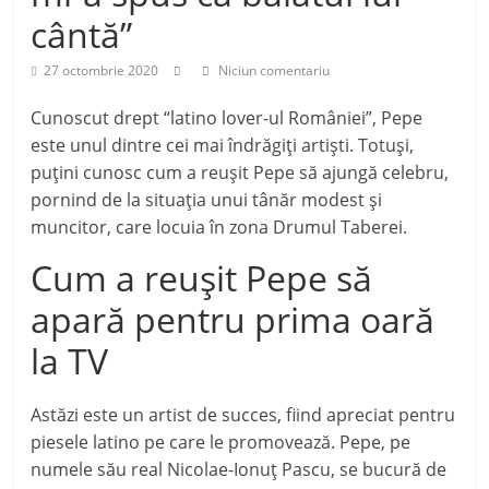
cântă”
27 octombrie 2020
Niciun comentariu
Cunoscut drept “latino lover-ul României”, Pepe
este unul dintre cei mai îndrăgiți artiști. Totuși,
puțini cunosc cum a reușit Pepe să ajungă celebru,
pornind de la situația unui tânăr modest și
muncitor, care locuia în zona Drumul Taberei.
Cum a reușit Pepe să
apară pentru prima oară
la TV
Astăzi este un artist de succes, fiind apreciat pentru
piesele latino pe care le promovează. Pepe, pe
numele său real Nicolae-Ionuț Pascu, se bucură de