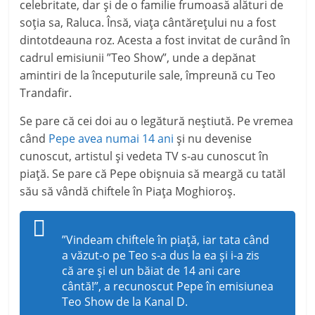
celebritate, dar și de o familie frumoasă alături de
soția sa, Raluca. Însă, viața cântărețului nu a fost
dintotdeauna roz. Acesta a fost invitat de curând în
cadrul emisiunii ”Teo Show”, unde a depănat
amintiri de la începuturile sale, împreună cu Teo
Trandafir.
Se pare că cei doi au o legătură neștiută. Pe vremea
când
Pepe avea numai 14 ani
și nu devenise
cunoscut, artistul și vedeta TV s-au cunoscut în
piață. Se pare că Pepe obișnuia să meargă cu tatăl
său să vândă chiftele în Piața Moghioroș.
”Vindeam chiftele în piață, iar tata când
a văzut-o pe Teo s-a dus la ea și i-a zis
că are și el un băiat de 14 ani care
cântă!”, a recunoscut Pepe în emisiunea
Teo Show de la Kanal D.