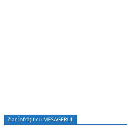
Ziar Înfrățit cu MESAGERUL