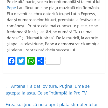
Pe de altă parte, vocea inconfundabilă și talentul lui
Pepe
l-au făcut unic pe piața muzicală din România.
El a devenit celebru datorită trupei Latin Express,
dar și numeroaselor hit-uri, premiate la festivalurile
românești. Printre cele mai cunoscute piese, ce se
fredonează încă și astăzi, se numără “Nu te mai
doresc” și “Numai iubirea”. De la muzică, la actorie
și apoi la televiziune, Pepe a demonstrat că ambiția
și talentul reprezintă cheia succesului.
F
T
W
P
a
w
h
ar
c
itt
at
ta
e
er
s
je
←
Antena 1 a dat lovitura. Puțină lume se
b
A
a
aștepta la asta. Ce se întâmplă la Pro TV
o
p
z
Firea susține că nu a oprit plata stimulentelor
o
p
ă