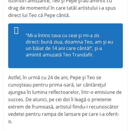
istorisiri amuzante, Teo și Pepe și-au amintit cu
drag de momentul în care tatăl artistului i-a spus
direct lui Teo că Pepe cântă.
”Mi-a întins tava cu ceai și mi-a zis
direct: bună ziua, doamna Teo, am și eu
un băiat de 14 ani care cântă!”, și-a
amintit amuzată Teo Trandafir.
Astfel, în urmă cu 24 de ani, Pepe și Teo se
cunoșteau pentru prima oară, iar cântărețul
ajungea în lumina reflectoarelor, într-o emisiune de
succes. De atunci, pe cei doi îi leagă o prietenie
extrem de frumoasă, artistul fiindu-i recunoscător
vedetei pentru rampa de lansare pe care i-a oferit-
o.