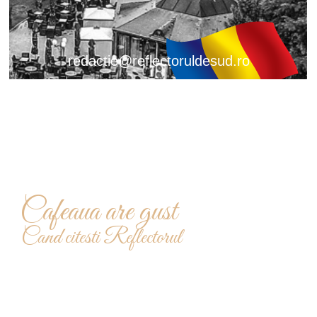
redactie@reflectoruldesud.ro
Cafeaua are gust
Cand citesti Reflectorul