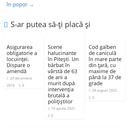
în popor
→
k
S-ar putea să-ți placă și
Asigurarea
Scene
Cod galben
obligatorie a
halucinante
de caniculă
locuinței.
în Pitești. Un
în mare parte
Dispare o
bărbat în
din țară, cu
amendă
vârstă de 63
maxime de
de ani a
până la 37 de
24 decembrie
murit după
grade
2019
0
intervenția
28 august 2022
brutală a
0
polițiștilor
16 aprilie 2021
0