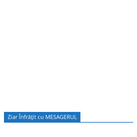
Ziar Înfrățit cu MESAGERUL