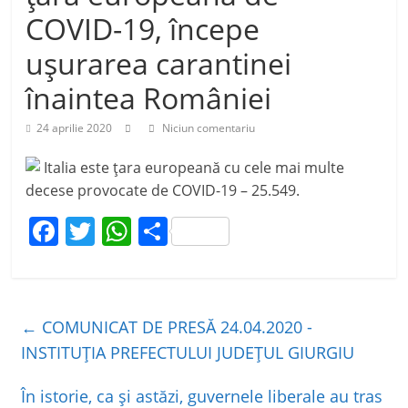
COVID-19, începe
uşurarea carantinei
înaintea României
24 aprilie 2020
Niciun comentariu
Italia este ţara europeană cu cele mai multe
decese provocate de COVID-19 – 25.549.
F
T
W
P
a
w
h
ar
c
itt
at
ta
e
er
s
je
←
COMUNICAT DE PRESĂ 24.04.2020 -
b
A
a
INSTITUȚIA PREFECTULUI JUDEȚUL GIURGIU
o
p
z
În istorie, ca şi astăzi, guvernele liberale au tras
o
p
ă