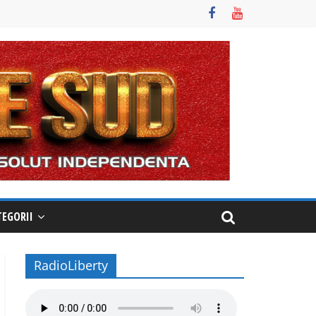
TEGORII
RadioLiberty