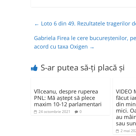
a
w
h
ar
c
itt
at
ta
e
er
s
je
←
Loto 6 din 49. Rezultatele tragerilor d
b
A
a
o
p
z
Gabriela Firea le cere bucureştenilor, 
acord cu taxa Oxigen
→
o
p
ă
k
S-ar putea să-ți placă și
Vîlceanu, despre ruperea
VIDEO M
PNL: Mă aştept să plece
făcut ia
maxim 10-12 parlamentari
din min
mici. O
24 octombrie 2021
0
au mâini
sau sun
2 mai 20