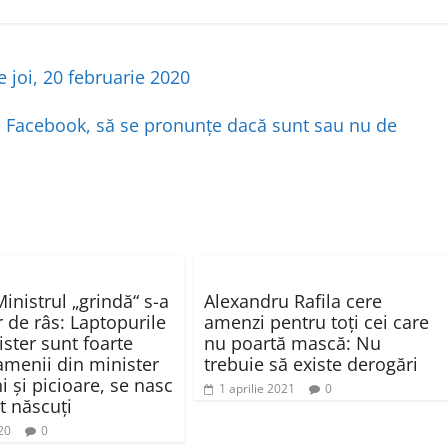
e joi, 20 februarie 2020
pe Facebook, să se pronunţe dacă sunt sau nu de
inistrul „grindă“ s-a
Alexandru Rafila cere
r de râs: Laptopurile
amenzi pentru toți cei care
ister sunt foarte
nu poartă mască: Nu
amenii din minister
trebuie să existe derogări
 şi picioare, se nasc
1 aprilie 2021
0
t născuţi
20
0