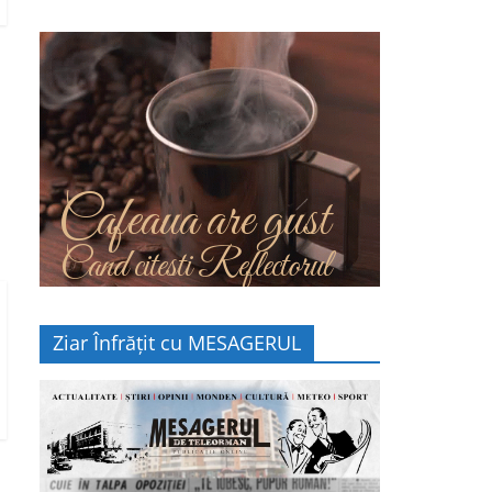
Cafeaua are gust
Cand citesti Reflectorul
Ziar Înfrățit cu MESAGERUL