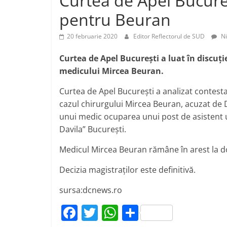
Curtea de Apel Bucure
j
p
pentru Beuran
e
a
20 februarie 2020
Editor Reflectorul de SUD
Ni
z
ă
Curtea de Apel București a luat în discuţi
medicului Mircea Beuran.
Curtea de Apel Bucureşti a analizat contesta
cazul chirurgului Mircea Beuran, acuzat de 
unui medic ocuparea unui post de asistent u
Davila” Bucureşti.
Medicul Mircea Beuran rămâne în arest la dom
Decizia magistraţilor este definitivă.
sursa:dcnews.ro
F
T
W
P