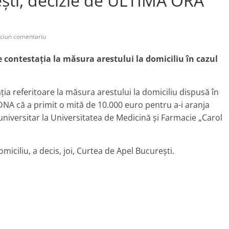
ști, decizie de ULTIMĂ ORĂ
ciun comentariu
e contestaţia la măsura arestului la domiciliu în cazul
ţia referitoare la măsura arestului la domiciliu dispusă în
DNA că a primit o mită de 10.000 euro pentru a-i aranja
niversitar la Universitatea de Medicină şi Farmacie „Carol
iciliu, a decis, joi, Curtea de Apel București.