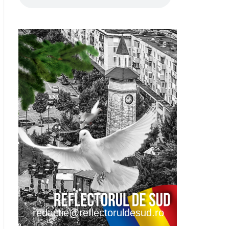
redactie@reflectoruldesud.ro