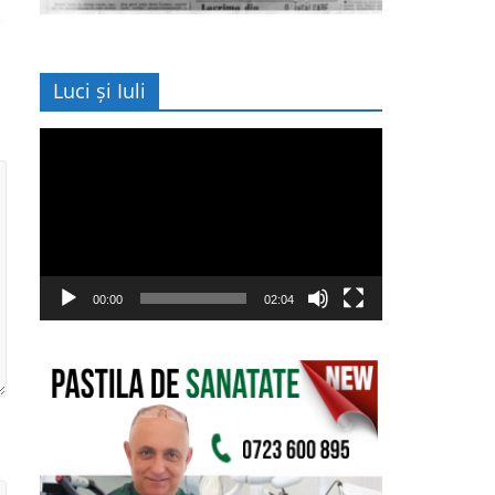
Luci și Iuli
Player
video
00:00
02:04