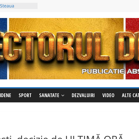
ăzut? Sunați
e evadat
 Steaua
trei al Cupei
ti a fost
in, deși avea un
 împotriva
cționează
ile la Izvoru
riri pentru a
din oraș
NDENE
SPORT
SANATATE
DEZVALUIRI
VIDEO
ALTE CA