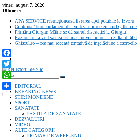
Skip
vineri, august 7, 2026
to
Ultimele:
content
APA SERVICE restricționează livrarea apei potabile la Izvoru
Continuă ”bombardamentul” avertizărilor meteo: cod galben de c
Primăria Giurgiu: Mâine se dă startul distracției la Giurgiu!
Răzbunare: a vrut să dea foc mașinii vecinului… rezultatul: 60 d
Ghiseul.ro – cea mai recentă tentativă de înșelăciune a escrocil
Facebook
Twitter
Reflectorul
WhatsApp
EDITORIAL
de
BREAKING NEWS
Sud
Partajează
STIRI MONDENE
SPORT
SANATATE
PASTILA DE SANATATE
DEZVALUIRI
VIDEO
ALTE CATEGORII
PRIMAR DE WEEK-END