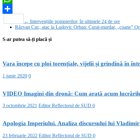
WhatsApp
Partajează
←
Intervențiile pompierilor, în ultimele 24 de ore
Răzvan Cuc, atac la Ludovic Orban: Curat-murdar, „coane” O
S-ar putea să-ți placă și
Vara începe cu ploi torențiale, vijelii și grindină în în
1 iunie 2020
0
VIDEO Imagini din dronă: Cum arată acum lucrările la 
3 octombrie 2021
Editor Reflectorul de SUD
0
Apologia Imperiului. Analiza discursului lui Vladimir 
23 februarie 2022
Editor Reflectorul de SUD
0