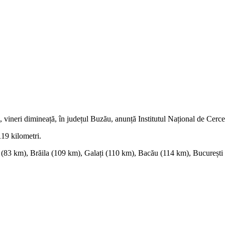
 vineri dimineață, în județul Buzău, anunță Institutul Național de Cerc
19 kilometri.
i (83 km), Brăila (109 km), Galați (110 km), Bacău (114 km), București 