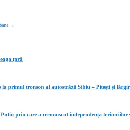
rbane
→
treaga țară
primul tronson al autostrăzii Sibiu – Pitești și lărgir
Putin prin care a recunoscut independenţa teritoriilor 