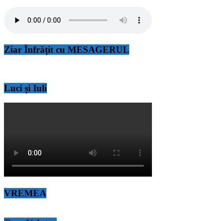
Ziar Înfrățit cu MESAGERUL
Luci și Iuli
VREMEA