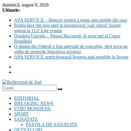
Skip
duminică, august 9, 2026
to
Ultimele:
content
APA SERVICE – lămuriri pentru a stopa speculațiile din oraș
Poliția face din nou apel la giurgiuveni: l-ați văzut? Sunați
urgent la 112! Este evadat
Dunărea Giurgiu – Steaua București, în turul trei al Cupei
României
O tânără din Frătești a fost agresată de concubin, deși avea un
ordin de protecție împotriva acestuia
APA SERVICE restricționează livrarea apei potabile la Izvoru
Reflectorul
EDITORIAL
de
BREAKING NEWS
Sud
STIRI MONDENE
SPORT
SANATATE
PASTILA DE SANATATE
DEZVALUIRI