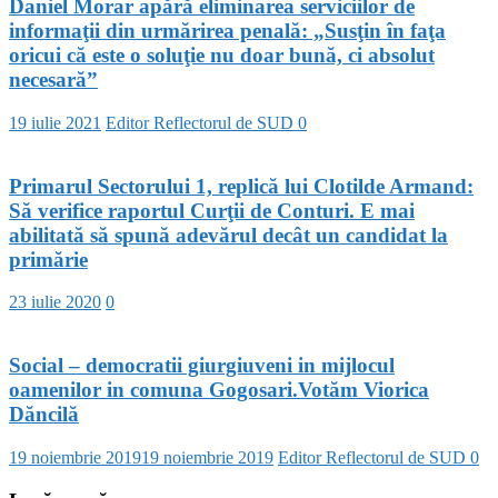
Daniel Morar apără eliminarea serviciilor de
informaţii din urmărirea penală: „Susţin în faţa
oricui că este o soluţie nu doar bună, ci absolut
necesară”
19 iulie 2021
Editor Reflectorul de SUD
0
Primarul Sectorului 1, replică lui Clotilde Armand:
Să verifice raportul Curţii de Conturi. E mai
abilitată să spună adevărul decât un candidat la
primărie
23 iulie 2020
0
Social – democratii giurgiuveni in mijlocul
oamenilor in comuna Gogosari.Votăm Viorica
Dăncilă
19 noiembrie 2019
19 noiembrie 2019
Editor Reflectorul de SUD
0