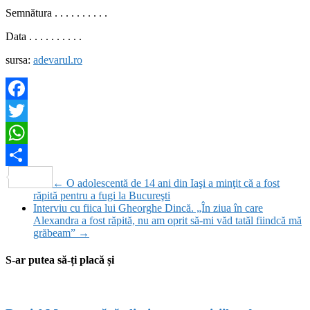
Semnătura . . . . . . . . . .
Data . . . . . . . . . .
sursa:
adevarul.ro
Facebook
Twitter
WhatsApp
Partajează
←
O adolescentă de 14 ani din Iaşi a minţit că a fost
răpită pentru a fugi la Bucureşti
Interviu cu fiica lui Gheorghe Dincă. „În ziua în care
Alexandra a fost răpită, nu am oprit să-mi văd tatăl fiindcă mă
grăbeam”
→
S-ar putea să-ți placă și