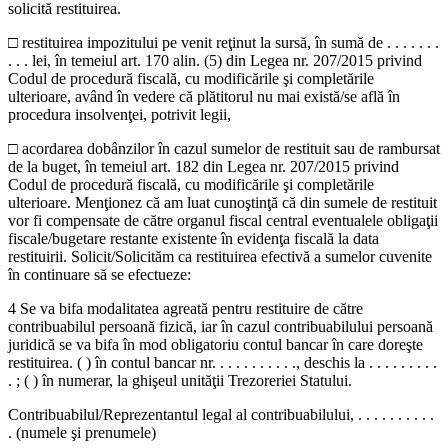
solicită restituirea.
□ restituirea impozitului pe venit reţinut la sursă, în sumă de . . . . . . .
. . . lei, în temeiul art. 170 alin. (5) din Legea nr. 207/2015 privind
Codul de procedură fiscală, cu modificările şi completările
ulterioare, având în vedere că plătitorul nu mai există/se află în
procedura insolvenţei, potrivit legii,
□ acordarea dobânzilor în cazul sumelor de restituit sau de rambursat
de la buget, în temeiul art. 182 din Legea nr. 207/2015 privind
Codul de procedură fiscală, cu modificările şi completările
ulterioare. Menţionez că am luat cunoştinţă că din sumele de restituit
vor fi compensate de către organul fiscal central eventualele obligaţii
fiscale/bugetare restante existente în evidenţa fiscală la data
restituirii. Solicit/Solicităm ca restituirea efectivă a sumelor cuvenite
în continuare să se efectueze:
4 Se va bifa modalitatea agreată pentru restituire de către
contribuabilul persoană fizică, iar în cazul contribuabilului persoană
juridică se va bifa în mod obligatoriu contul bancar în care doreşte
restituirea. ( ) în contul bancar nr. . . . . . . . . . ., deschis la . . . . . . . . .
. ; ( ) în numerar, la ghişeul unităţii Trezoreriei Statului.
Contribuabilul/Reprezentantul legal al contribuabilului, . . . . . . . . . .
. (numele şi prenumele)