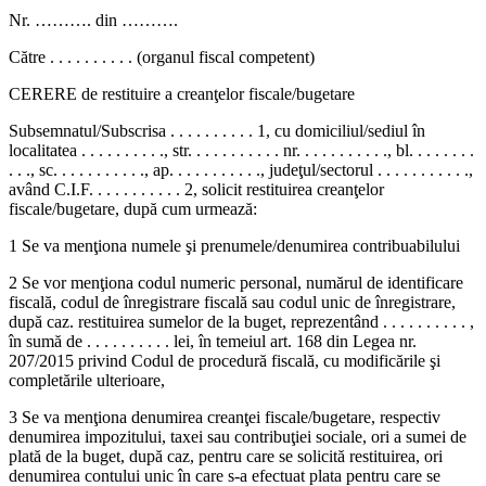
Nr. ………. din ……….
Către . . . . . . . . . . (organul fiscal competent)
CERERE de restituire a creanţelor fiscale/bugetare
Subsemnatul/Subscrisa . . . . . . . . . . 1, cu domiciliul/sediul în
localitatea . . . . . . . . . ., str. . . . . . . . . . . nr. . . . . . . . . . ., bl. . . . . . . .
. . ., sc. . . . . . . . . . ., ap. . . . . . . . . . ., judeţul/sectorul . . . . . . . . . . .,
având C.I.F. . . . . . . . . . . 2, solicit restituirea creanţelor
fiscale/bugetare, după cum urmează:
1 Se va menţiona numele şi prenumele/denumirea contribuabilului
2 Se vor menţiona codul numeric personal, numărul de identificare
fiscală, codul de înregistrare fiscală sau codul unic de înregistrare,
după caz. restituirea sumelor de la buget, reprezentând . . . . . . . . . . ,
în sumă de . . . . . . . . . . lei, în temeiul art. 168 din Legea nr.
207/2015 privind Codul de procedură fiscală, cu modificările şi
completările ulterioare,
3 Se va menţiona denumirea creanţei fiscale/bugetare, respectiv
denumirea impozitului, taxei sau contribuţiei sociale, ori a sumei de
plată de la buget, după caz, pentru care se solicită restituirea, ori
denumirea contului unic în care s-a efectuat plata pentru care se