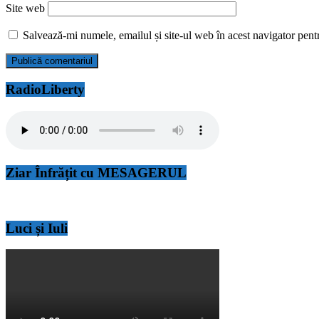
Site web
Salvează-mi numele, emailul și site-ul web în acest navigator pent
RadioLiberty
Ziar Înfrățit cu MESAGERUL
Luci și Iuli