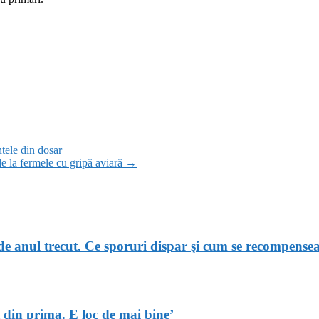
tele din dosar
e la fermele cu gripă aviară
→
l de anul trecut. Ce sporuri dispar şi cum se recompense
 din prima. E loc de mai bine’