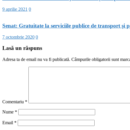
9 aprilie 2021
0
Senat: Gratuitate la serviciile publice de transport şi
7 octombrie 2020
0
Lasă un răspuns
Adresa ta de email nu va fi publicată.
Câmpurile obligatorii sunt marc
Comentariu
*
Nume
*
Email
*