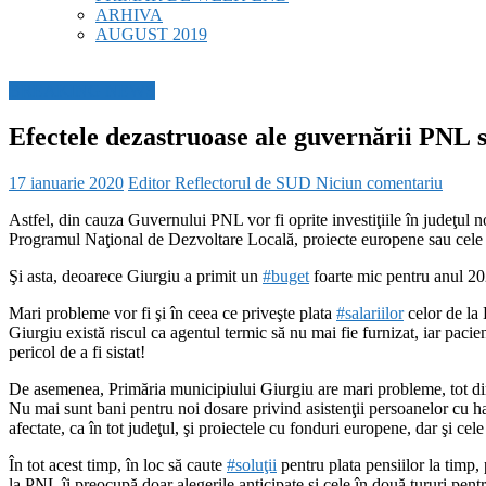
ARHIVA
AUGUST 2019
BREAKING NEWS
Efectele dezastruoase ale guvernării PNL se 
17 ianuarie 2020
Editor Reflectorul de SUD
Niciun comentariu
Astfel, din cauza Guvernului PNL vor fi oprite investiţiile în judeţul 
Programul Naţional de Dezvoltare Locală, proiecte europene sau cele 
Şi asta, deoarece Giur
giu a primit un
#
buget
foarte mic pentru anul 20
Mari probleme vor fi şi în ceea ce priveşte plata
#
salariilor
celor de la 
Giurgiu există riscul ca agentul termic să nu mai fie furnizat, iar paci
pericol de a fi sistat!
De asemenea, Primăria municipiului Giurgiu are mari probleme, tot di
Nu mai sunt bani pentru noi dosare privind asistenţii persoanelor cu hand
afectate, ca în tot judeţul, şi proiectele cu fonduri europene, dar şi c
În tot acest timp, în loc să caute
#
soluţii
pentru plata pensiilor la timp, 
la PNL îi preocupă doar alegerile anticipate şi cele în două tururi pent