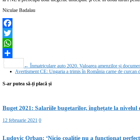
Niculae Badalau
Facebook
Twitter
WhatsApp
Partajează
←
Înmatriculare auto 2020. Valoarea amenzilor și documen
Avertisment CE: Ungaria a trimis în România carne de curcan d
S-ar putea să-ți placă și
Buget 2021: Salariile bugetarilor, îngheţate la nivelu
12 februarie 2021
0
Ludovic Orban: ‘Nicio coaliţie nu a funcţionat perfect