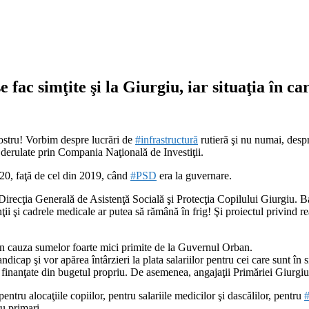
fac simţite şi la Giurgiu, iar situaţia în ca
nostru! Vorbim despre lucrări de
#
infrastructură
rutieră şi nu numai, desp
derulate prin Compania Naţională de Investiţii.
20, faţă de cel din 2019, când
#
PSD
era la guvernare.
Direcţia Generală de Asistenţă Socială şi Protecţia Copilului Giurgiu. B
enţii şi cadrele medicale ar putea să rămână în frig! Şi proiectul privind 
n cauza sumelor foarte mici primite de la Guvernul Orban.
icap şi vor apărea întârzieri la plata salariilor pentru cei care sunt în 
ele finanţate din bugetul propriu. De asemenea, angajaţii Primăriei Giurgi
pentru alocaţiile copiilor, pentru salariile medicilor şi dascălilor, pentru
ru primari.