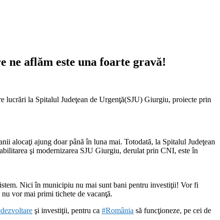
re ne aflăm este una foarte gravă!
re lucrări la Spitalul Judeţean de Urgenţă(SJU) Giurgiu, proiecte prin
anii alocaţi ajung doar până în luna mai. Totodată, la Spitalul Judeţean
reabilitarea şi modernizarea SJU Giurgiu, derulat prin CNI, este în
sistem. Nici în municipiu nu mai sunt bani pentru investiţii! Vor fi
u nu vor mai primi tichete de vacanţă.
#
dezvoltare
şi investiţii, pentru ca
#
România
să funcţioneze, pe cei de