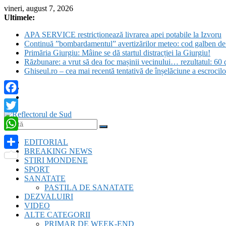
Skip
vineri, august 7, 2026
to
Ultimele:
content
APA SERVICE restricționează livrarea apei potabile la Izvoru
Continuă ”bombardamentul” avertizărilor meteo: cod galben de c
Primăria Giurgiu: Mâine se dă startul distracției la Giurgiu!
Răzbunare: a vrut să dea foc mașinii vecinului… rezultatul: 60 d
Ghiseul.ro – cea mai recentă tentativă de înșelăciune a escrocil
Facebook
Twitter
Reflectorul
WhatsApp
EDITORIAL
de
BREAKING NEWS
Sud
Partajează
STIRI MONDENE
SPORT
SANATATE
PASTILA DE SANATATE
DEZVALUIRI
VIDEO
ALTE CATEGORII
PRIMAR DE WEEK-END