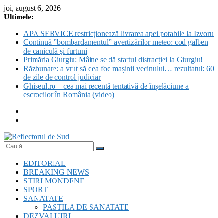
Skip
joi, august 6, 2026
to
Ultimele:
content
APA SERVICE restricționează livrarea apei potabile la Izvoru
Continuă ”bombardamentul” avertizărilor meteo: cod galben
de caniculă și furtuni
Primăria Giurgiu: Mâine se dă startul distracției la Giurgiu!
Răzbunare: a vrut să dea foc mașinii vecinului… rezultatul: 60
de zile de control judiciar
Ghiseul.ro – cea mai recentă tentativă de înșelăciune a
escrocilor în România (video)
Reflectorul
EDITORIAL
de
BREAKING NEWS
Sud
STIRI MONDENE
SPORT
SANATATE
PASTILA DE SANATATE
DEZVALUIRI