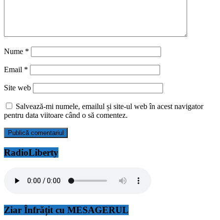
Nume
*
Email
*
Site web
Salvează-mi numele, emailul și site-ul web în acest navigator
pentru data viitoare când o să comentez.
RadioLiberty
Ziar Înfrățit cu MESAGERUL