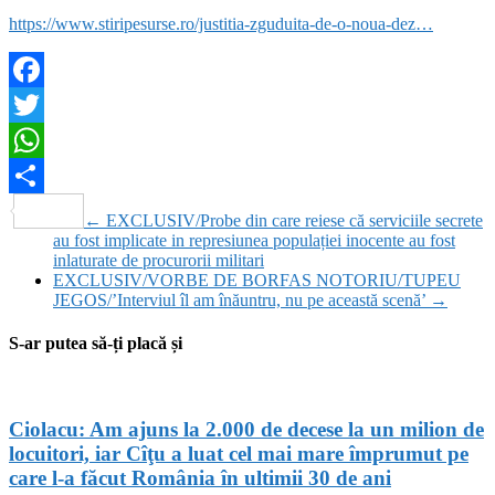
https://www.stiripesurse.ro/justitia-zguduita-de-o-noua-dez…
Facebook
Twitter
WhatsApp
Partajează
←
EXCLUSIV/Probe din care reiese că serviciile secrete
au fost implicate in represiunea populației inocente au fost
inlaturate de procurorii militari
EXCLUSIV/VORBE DE BORFAS NOTORIU/TUPEU
JEGOS/’Interviul îl am înăuntru, nu pe această scenă’
→
S-ar putea să-ți placă și
Ciolacu: Am ajuns la 2.000 de decese la un milion de
locuitori, iar Cîţu a luat cel mai mare împrumut pe
care l-a făcut România în ultimii 30 de ani