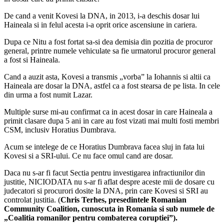
De cand a venit Kovesi la DNA, in 2013, i-a deschis dosar lui
Haineala si in felul acesta i-a oprit orice ascensiune in cariera.
Dupa ce Nitu a fost fortat sa-si dea demisia din pozitia de procuror
general, printre numele vehiculate sa fie urmatorul procuror general
a fost si Haineala.
Cand a auzit asta, Kovesi a transmis „vorba” la Iohannis si altii ca
Haineala are dosar la DNA, astfel ca a fost stearsa de pe lista. In cele
din urma a fost numit Lazar.
Multiple surse mi-au confirmat ca in acest dosar in care Haineala a
primit clasare dupa 5 ani in care au fost vizati mai multi fosti membri
CSM, inclusiv Horatius Dumbrava.
Acum se intelege de ce Horatius Dumbrava facea sluj in fata lui
Kovesi si a SRI-ului. Ce nu face omul cand are dosar.
Daca nu s-ar fi facut Sectia pentru investigarea infractiunilor din
justitie, NICIODATA nu s-ar fi aflat despre aceste mii de dosare cu
judecatori si procurori dosite la DNA, prin care Kovesi si SRI au
controlat justitia. (
Chris Terhes, presedintele Romanian
Community Coalition, cunoscuta in Romania si sub numele de
„Coalitia romanilor pentru combaterea coruptiei”).