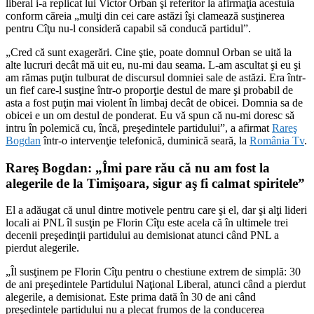
liberal i-a replicat lui Victor Orban şi referitor la afirmaţia acestuia
conform căreia „mulţi din cei care astăzi îşi clamează susţinerea
pentru Cîţu nu-l consideră capabil să conducă partidul”.
„Cred că sunt exagerări. Cine ştie, poate domnul Orban se uită la
alte lucruri decât mă uit eu, nu-mi dau seama. L-am ascultat şi eu şi
am rămas puţin tulburat de discursul domniei sale de astăzi. Era într-
un fief care-l susţine într-o proporţie destul de mare şi probabil de
asta a fost puţin mai violent în limbaj decât de obicei. Domnia sa de
obicei e un om destul de ponderat. Eu vă spun că nu-mi doresc să
intru în polemică cu, încă, preşedintele partidului”, a afirmat
Rareş
Bogdan
într-o intervenţie telefonică, duminică seară, la
România Tv
.
Rareş Bogdan: „Îmi pare rău că nu am fost la
alegerile de la Timişoara, sigur aş fi calmat spiritele”
El a adăugat că unul dintre motivele pentru care şi el, dar şi alţi lideri
locali ai PNL îl susţin pe Florin Cîţu este acela că în ultimele trei
decenii preşedinţii partidului au demisionat atunci când PNL a
pierdut alegerile.
„Îl susţinem pe Florin Cîţu pentru o chestiune extrem de simplă: 30
de ani preşedintele Partidului Naţional Liberal, atunci când a pierdut
alegerile, a demisionat. Este prima dată în 30 de ani când
preşedintele partidului nu a plecat frumos de la conducerea