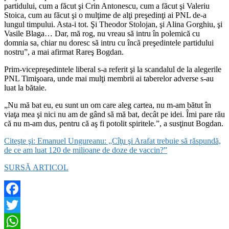
partidului, cum a făcut şi Crin Antonescu, cum a făcut şi Valeriu
Stoica, cum au făcut şi o mulţime de alţi preşedinţi ai PNL de-a
lungul timpului. Asta-i tot. Şi Theodor Stolojan, şi Alina Gorghiu, şi
Vasile Blaga… Dar, mă rog, nu vreau să intru în polemică cu
domnia sa, chiar nu doresc să intru cu încă preşedintele partidului
nostru”, a mai afirmat Rareş Bogdan.
Prim-vicepreşedintele liberal s-a referit şi la scandalul de la alegerile
PNL Timişoara, unde mai mulţi membrii ai taberelor adverse s-au
luat la bătaie.
„Nu mă bat eu, eu sunt un om care aleg cartea, nu m-am bătut în
viaţa mea şi nici nu am de gând să mă bat, decât pe idei. Îmi pare rău
că nu m-am dus, pentru că aş fi potolit spiritele.”, a susţinut Bogdan.
Citeşte şi: Emanuel Ungureanu: „Cîţu şi Arafat trebuie să răspundă,
de ce am luat 120 de milioane de doze de vaccin?”
SURSĂ ARTICOL
Facebook
Twitter