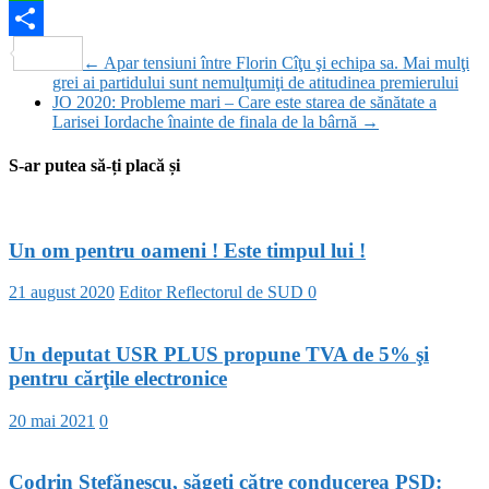
WhatsApp
Partajează
←
Apar tensiuni între Florin Cîţu şi echipa sa. Mai mulţi
grei ai partidului sunt nemulţumiţi de atitudinea premierului
JO 2020: Probleme mari – Care este starea de sănătate a
Larisei Iordache înainte de finala de la bârnă
→
S-ar putea să-ți placă și
Un om pentru oameni ! Este timpul lui !
21 august 2020
Editor Reflectorul de SUD
0
Un deputat USR PLUS propune TVA de 5% şi
pentru cărţile electronice
20 mai 2021
0
Codrin Ştefănescu, săgeţi către conducerea PSD: