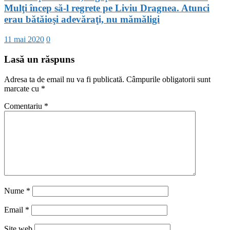
Mulţi încep să-l regrete pe Liviu Dragnea. Atunci
erau bătăioşi adevăraţi, nu mămăligi
11 mai 2020
0
Lasă un răspuns
Adresa ta de email nu va fi publicată.
Câmpurile obligatorii sunt
marcate cu
*
Comentariu
*
Nume
*
Email
*
Site web