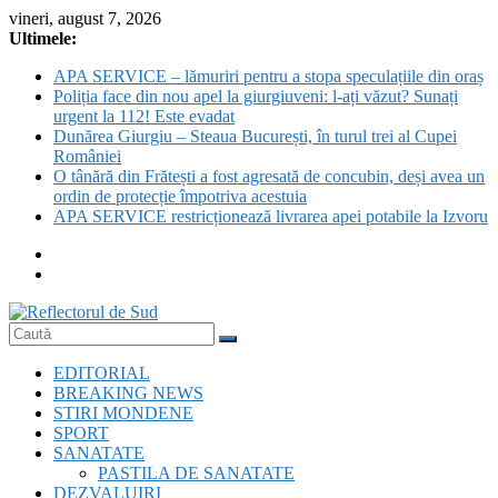
Skip
vineri, august 7, 2026
to
Ultimele:
content
APA SERVICE – lămuriri pentru a stopa speculațiile din oraș
Poliția face din nou apel la giurgiuveni: l-ați văzut? Sunați
urgent la 112! Este evadat
Dunărea Giurgiu – Steaua București, în turul trei al Cupei
României
O tânără din Frătești a fost agresată de concubin, deși avea un
ordin de protecție împotriva acestuia
APA SERVICE restricționează livrarea apei potabile la Izvoru
Reflectorul
EDITORIAL
de
BREAKING NEWS
Sud
STIRI MONDENE
SPORT
SANATATE
PASTILA DE SANATATE
DEZVALUIRI