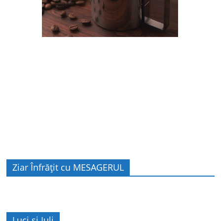
Ziar Înfrățit cu MESAGERUL
Luci și Iuli