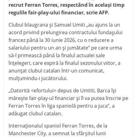
recrut Ferran Torres, respectând în acelaşi timp
regulile fair-play-ului financiar, scrie AFP.
Clubul blaugrana şi Samuel Umiti „au ajuns la un
acord privind prelungirea contractului fundaşului
francez până la 30 iunie 2026, cu o reducere a
salariului pentru un an şi jumătate” pe care urma
să-l primească până la finalul actualei sale
înţelegeri, care expiră la finalul sezonului viitor, a
anunţat clubul catalan într-un comunicat,
mulţumindu-i jucătorului.
„Datorită <efortului> depus de Umtiti, Barca îşi
măreşte fair-play-ul financiar şi îl va putea înscrie pe
Ferran Torres în liga spaniolă pentru a juca”, a
adăugat clubul catalan.
Internaţionalul spaniol Ferran Torres, de la
Manchester City, a semnat la sfârşitul lunii