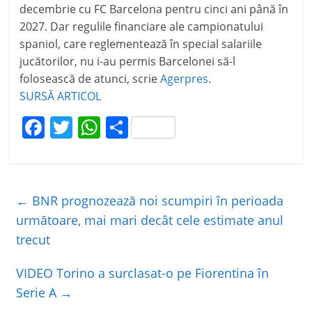
decembrie cu FC Barcelona pentru cinci ani până în
2027. Dar regulile financiare ale campionatului
spaniol, care reglementează în special salariile
jucătorilor, nu i-au permis Barcelonei să-l
folosească de atunci, scrie
Agerpres
.
SURSĂ ARTICOL
F
T
W
P
a
w
h
ar
c
itt
at
ta
e
er
s
je
←
BNR prognozează noi scumpiri în perioada
b
A
a
următoare, mai mari decât cele estimate anul
o
p
z
trecut
o
p
ă
VIDEO Torino a surclasat-o pe Fiorentina în
k
Serie A
→