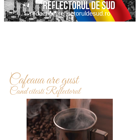
redactie@reflectoruldesud.ro
Cafeaua are gust
Cand citesti Reflectorul