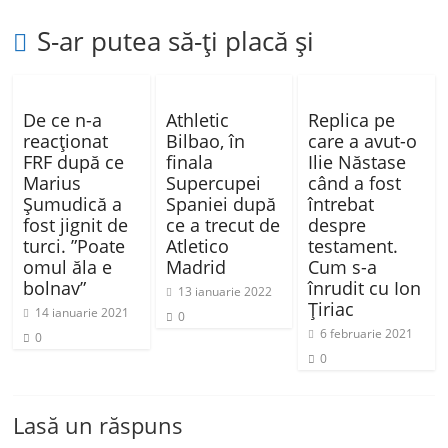
S-ar putea să-ți placă și
De ce n-a
Athletic
Replica pe
reacționat
Bilbao, în
care a avut-o
FRF după ce
finala
Ilie Năstase
Marius
Supercupei
când a fost
Șumudică a
Spaniei după
întrebat
fost jignit de
ce a trecut de
despre
turci. ”Poate
Atletico
testament.
omul ăla e
Madrid
Cum s-a
bolnav”
înrudit cu Ion
13 ianuarie 2022
Țiriac
14 ianuarie 2021
0
6 februarie 2021
0
0
Lasă un răspuns