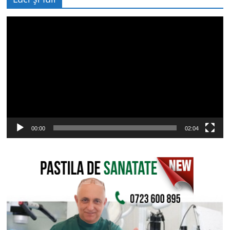
Player
video
00:00
02:04