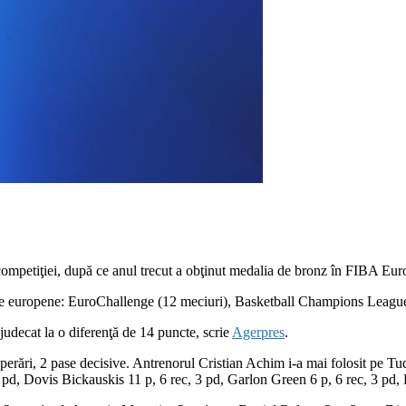
 competiţiei, după ce anul trecut a obţinut medalia de bronz în FIBA Eu
le europene: EuroChallenge (12 meciuri), Basketball Champions Leagu
djudecat la o diferenţă de 14 puncte, scrie
Agerpres
.
cuperări, 2 pase decisive. Antrenorul Cristian Achim i-a mai folosit p
7 pd, Dovis Bickauskis 11 p, 6 rec, 3 pd, Garlon Green 6 p, 6 rec, 3 pd,