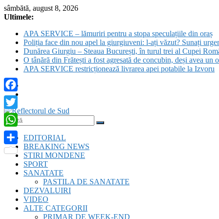
Skip
sâmbătă, august 8, 2026
to
Ultimele:
content
APA SERVICE – lămuriri pentru a stopa speculațiile din oraș
Poliția face din nou apel la giurgiuveni: l-ați văzut? Sunați urge
Dunărea Giurgiu – Steaua București, în turul trei al Cupei Rom
O tânără din Frătești a fost agresată de concubin, deși avea un o
APA SERVICE restricționează livrarea apei potabile la Izvoru
Facebook
Twitter
Reflectorul
WhatsApp
EDITORIAL
de
BREAKING NEWS
Sud
Partajează
STIRI MONDENE
SPORT
SANATATE
PASTILA DE SANATATE
DEZVALUIRI
VIDEO
ALTE CATEGORII
PRIMAR DE WEEK-END