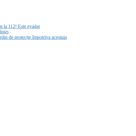
nt la 112! Este evadat
âniei
rdin de protecție împotriva acestuia