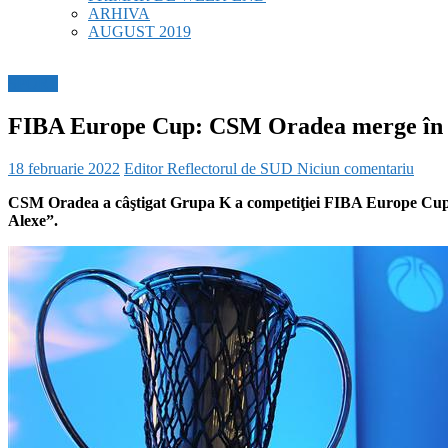
ARHIVA
AUGUST 2019
SPORT
FIBA Europe Cup: CSM Oradea merge în sfe
18 februarie 2022
Editor Reflectorul de SUD
Niciun comentariu
CSM Oradea a câştigat Grupa K a competiţiei FIBA Europe Cup de
Alexe”.