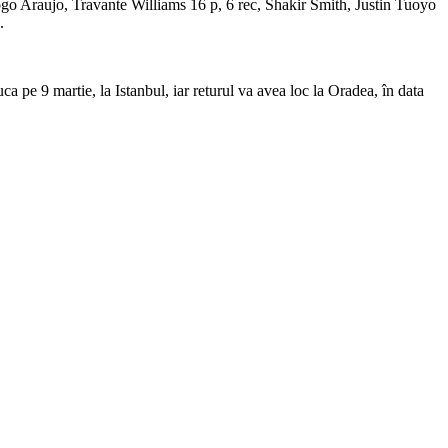
ogo Araujo, Travante Williams 16 p, 6 rec, Shakir Smith, Justin Tuoyo
.
e 9 martie, la Istanbul, iar returul va avea loc la Oradea, în data