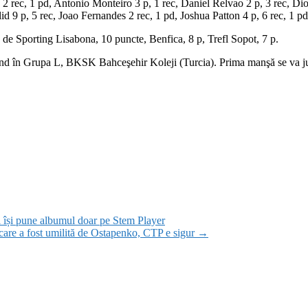
 2 rec, 1 pd, Antonio Monteiro 3 p, 1 rec, Daniel Relvao 2 p, 3 rec, Di
d 9 p, 5 rec, Joao Fernandes 2 rec, 1 pd, Joshua Patton 4 p, 6 rec, 1 pd
e Sporting Lisabona, 10 puncte, Benfica, 8 p, Trefl Sopot, 7 p.
d în Grupa L, BKSK Bahceşehir Koleji (Turcia). Prima manşă se va juca p
i își pune albumul doar pe Stem Player
care a fost umilită de Ostapenko, CTP e sigur
→