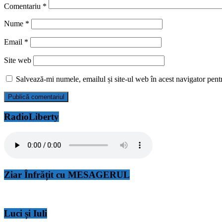
Comentariu
*
Nume
*
Email
*
Site web
Salvează-mi numele, emailul și site-ul web în acest navigator pent
RadioLiberty
Ziar Înfrățit cu MESAGERUL
Luci și Iuli