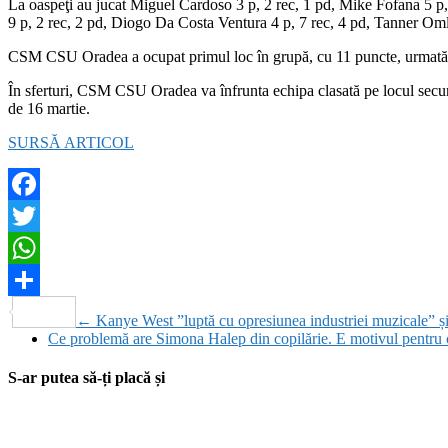
La oaspeţi au jucat Miguel Cardoso 3 p, 2 rec, 1 pd, Mike Fofana 5 p,
9 p, 2 rec, 2 pd, Diogo Da Costa Ventura 4 p, 7 rec, 4 pd, Tanner Omli
CSM CSU Oradea a ocupat primul loc în grupă, cu 11 puncte, urmată d
În sferturi, CSM CSU Oradea va înfrunta echipa clasată pe locul secun
de 16 martie.
SURSĂ ARTICOL
Facebook
Twitter
WhatsApp
Partajează
←
Kanye West ”luptă cu opresiunea industriei muzicale” ș
Ce problemă are Simona Halep din copilărie. E motivul pentru 
S-ar putea să-ți placă și