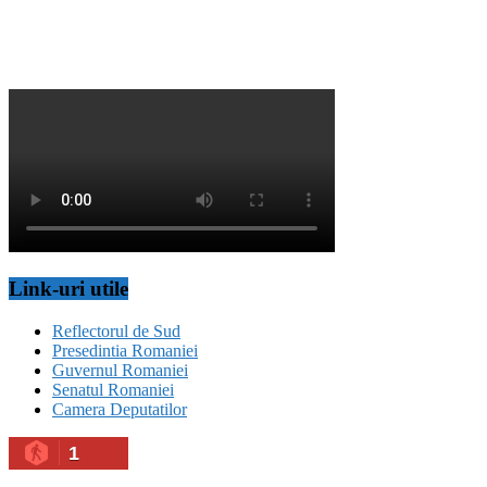
Link-uri utile
Reflectorul de Sud
Presedintia Romaniei
Guvernul Romaniei
Senatul Romaniei
Camera Deputatilor
1