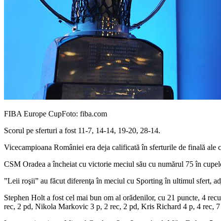
FIBA Europe Cup
Foto: fiba.com
Scorul pe sferturi a fost 11-7, 14-14, 19-20, 28-14.
Vicecampioana României era deja calificată în sferturile de finală ale
CSM Oradea a încheiat cu victorie meciul său cu numărul 75 în cupe
”Leii roşii” au făcut diferenţa în meciul cu Sporting în ultimul sfert, a
Stephen Holt a fost cel mai bun om al orădenilor, cu 21 puncte, 4 re
rec, 2 pd, Nikola Markovic 3 p, 2 rec, 2 pd, Kris Richard 4 p, 4 rec, 