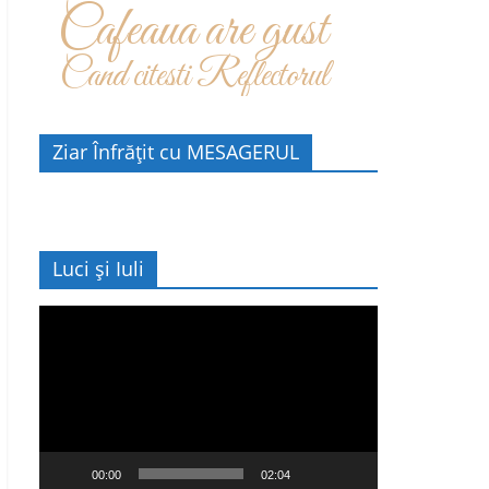
Cafeaua are gust
Cand citesti Reflectorul
Ziar Înfrățit cu MESAGERUL
Luci și Iuli
Player
video
00:00
02:04