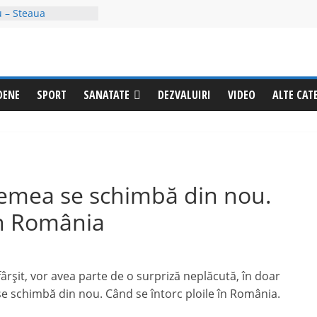
i văzut? Sunați
ste evadat
 – Steaua
ul trei al Cupei
tești a fost
DENE
SPORT
SANATATE
DEZVALUIRI
VIDEO
ALTE CAT
cubin, deși avea un
ie împotriva
tricționează
abile la Izvoru
ămuriri pentru a
le din oraș
remea se schimbă din nou.
în România
fârșit, vor avea parte de o surpriză neplăcută, în doar
se schimbă din nou. Când se întorc ploile în România.