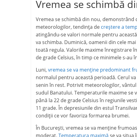
j
Vremea se schimbă d
p
e
a
Vremea se schimbă din nou, demonstrând că o
z
meteorologilor, tendința de
creștere a temp
ă
atingându-se valori normale pentru această 
va schimba. Duminică, oamenii din cele mai m
toată regula. Valorile maxime înregistrare în
de grade Celsius, în timp ce minimele s-au înc
Luni,
vremea se va menține predominant f
normalul pentru această perioadă. Cerul va f
senin în rest. Potrivit meteorologilor, vântu
sudul Banatului. Temperaturile maxime se vor 
până la 22 de grade Celsius în regiunile vesti
11 grade. În depresiunile din estul Transilva
condiții ce vor favoriza formarea brumei.
În București, vremea se va menține frumoasă,
moderat.
Temperatura maximă
se va situa î