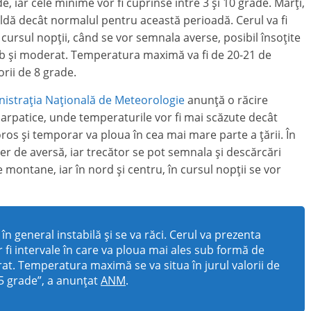
de, iar cele minime vor fi cuprinse între 3 şi 10 grade. Marți,
dă decât normalul pentru această perioadă. Cerul va fi
cursul nopții, când se vor semnala averse, posibil însoțite
slab și moderat. Temperatura maximă va fi de 20-21 de
orii de 8 grade.
istrația Națională de Meteorologie
anunță o răcire
carpatice, unde temperaturile vor fi mai scăzute decât
noros și temporar va ploua în cea mai mare parte a țării. În
cter de aversă, iar trecător se pot semnala și descărcări
e montane, iar în nord și centru, în cursul nopții se vor
în general instabilă și se va răci. Cerul va prezenta
 fi intervale în care va ploua mai ales sub formă de
rat. Temperatura maximă se va situa în jurul valorii de
…5 grade”, a anunțat
ANM
.