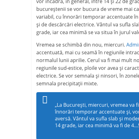
vor încadra, în general, între 14 și 22 de gra
bucureștenii se vor bucura de vreme mai cal
variabil, cu înnorări temporar accentuate în 
și de descărcări electrice. Vântul va sufla 
grade, iar cea minimă se va situa în jurul val
Vremea se schimbă din nou, miercuri.
Admin
accentuată, mai cu seamă în regiunile intra
normalul lunii aprilie. Cerul va fi mai mult 
regiunile sud-estice, ploile vor avea și cara
electrice. Se vor semnala și ninsori, în zonel
semnala precipitații mixte.
„La București, miercuri, vremea va fi 
înnorări temporar accentuate și, vor
aversă. Vântul va sufla slab și mode
14 grade, iar cea minimă va fi de 4