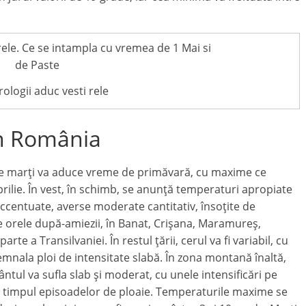
ologii aduc vesti rele
în România
a de marți va aduce vreme de primăvară, cu maxime ce
rilie. În vest, în schimb, se anunță temperaturi apropiate
ccentuate, averse moderate cantitativ, însoțite de
pre orele după-amiezii, în Banat, Crișana, Maramureș,
rte a Transilvaniei. În restul țării, cerul va fi variabil, cu
semnala ploi de intensitate slabă. În zona montană înaltă,
ântul va sufla slab și moderat, cu unele intensificări pe
n timpul episoadelor de ploaie. Temperaturile maxime se