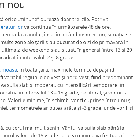
in nou
rice „minune” durează doar trei zile. Potrivit
eraturilor
va continua în următoarele 48 de ore,
perioadă a anului, însă, începând de miercuri, situația se
ulte zone ale țării s-au bucurat de o zi de primăvară în
 ultima zi de weekend s-au situat, în general, între 13 și 20
adrat în intervalul -2 și 8 grade.
rumoasă
, în toată țara, maximele termice depășind
i variabil regiunile de vest și nord-vest, fiind predominant
l va sufla slab și moderat, cu intensificări temporare în
situa în intervalul 13 – 15 grade, pe litoral, și vor urca
ce. Valorile minime, în schimb, vor fi cuprinse între unu și
niei, termometrele ar putea arăta și -3 grade, unde vor fi și
 cu cerul mai mult senin. Vântul va sufla slab până la
n jurul valorii de 19 grade, iar cea minimă va fi situată între