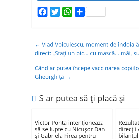
F
T
W
P
a
w
h
ar
c
itt
at
ta
e
er
s
je
←
Vlad Voiculescu, moment de îndoială c
b
A
a
direct: „Staţi un pic… cu mască… măi, su
o
p
z
Când ar putea începe vaccinarea copiilo
o
p
ă
Gheorghiță
→
k
S-ar putea să-ți placă și
Victor Ponta intenționează
Rezultat
să se lupte cu Nicușor Dan
direcții
și Gabriela Firea pentru
bilanțul