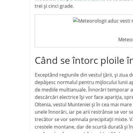
trei și cinci grade.
Meteor
Când se întorc ploile 
Exceptând regiunile din vestul țării, și ziu
depășesc normalul pentru mijlocului lunii ap
de mediile multianuale. Înnorări temporar a
descărcări electrice își vor face apariția, s
Oltenia, vestul Munteniei și în cea mai mare pa
unele înnorări, iar pe arii restrânse se vor 
trecător se vor semnala precipitații mixte. V
crestele montane, dar de scurtă durată și î