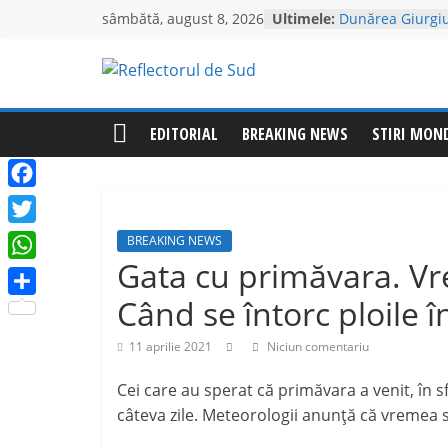
Skip
sâmbătă, august 8, 2026
Ultimele:
giurgiuveni: l-aț
to
urgent la 112! E
Dunărea Giurgiu
content
Reflectorul
București, în tur
României
O tânără din Fră
de
EDITORIAL
BREAKING NEWS
STIRI MON
agresată de con
ordin de protecț
acestuia
Sud
APA SERVICE res
F
livrarea apei pot
a
T
APA SERVICE – l
BREAKING NEWS
c
stopa speculații
w
Gata cu primăvara. V
W
e
i
h
Când se întorc ploile 
P
b
t
a
a
o
t
11 aprilie 2021
Niciun comentariu
t
r
o
e
s
Cei care au sperat că primăvara a venit, în s
t
k
r
A
câteva zile. Meteorologii anunță că vremea 
a
p