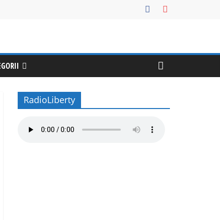
EGORII
RadioLiberty