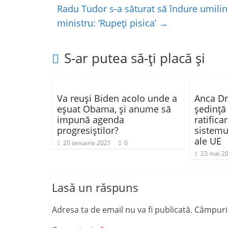
o
p
z
Radu Tudor s-a săturat să îndure umilinț
ministru: ‘Rupeți pisica’
→
o
p
ă
k
S-ar putea să-ți placă și
Va reuşi Biden acolo unde a
Anca Dr
eşuat Obama, şi anume să
şedinţă
impună agenda
ratifica
progresiştilor?
sistemu
ale UE
20 ianuarie 2021
0
23 mai 2
Lasă un răspuns
Adresa ta de email nu va fi publicată.
Câmpuril