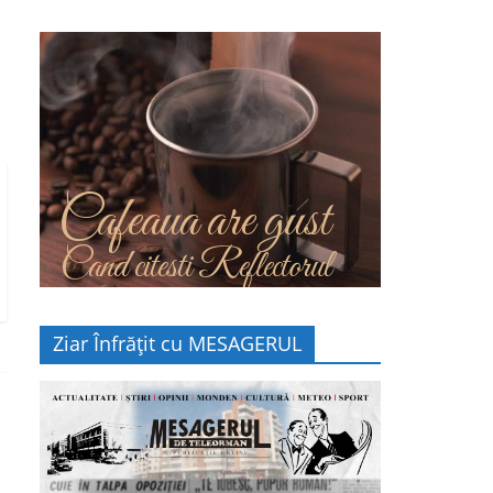
Cafeaua are gust
Cand citesti Reflectorul
Ziar Înfrățit cu MESAGERUL