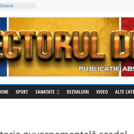
 Steaua
trei al Cupei
i a fost
in, deși avea un
împotriva
cționează
le la Izvoru
riri pentru a
din oraș
 apel la
ăzut? Sunați
 evadat
DENE
SPORT
SANATATE
DEZVALUIRI
VIDEO
ALTE CAT