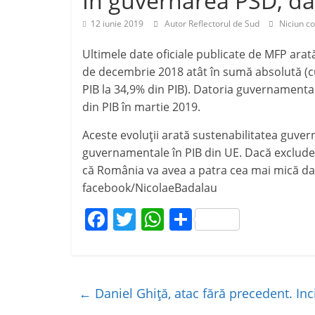
În guvernarea PSD, d
j
p
e
12 iunie 2019
Autor Reflectorul de Sud
Niciun c
a
Ultimele date oficiale publicate de MFP ara
z
de decembrie 2018 atât în sumă absolută (cu 
ă
PIB la 34,9% din PIB). Datoria guvernamental
din PIB în martie 2019.
Aceste evoluții arată sustenabilitatea guver
guvernamentale în PIB din UE. Dacă excludem
că România va avea a patra cea mai mică da
facebook/NicolaeBadalau
F
T
W
P
a
w
h
ar
c
itt
at
ta
e
er
s
je
←
Daniel Ghiţă, atac fără precedent. Inc
b
A
a