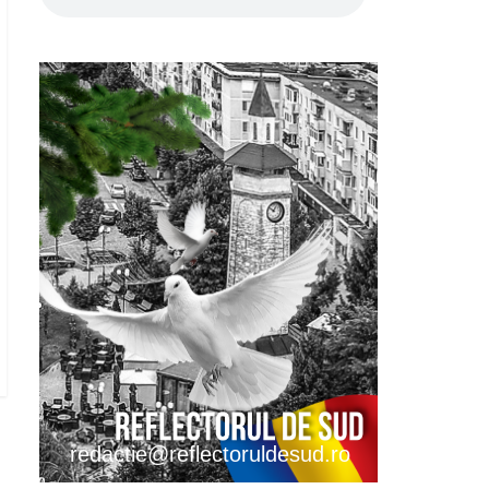
redactie@reflectoruldesud.ro