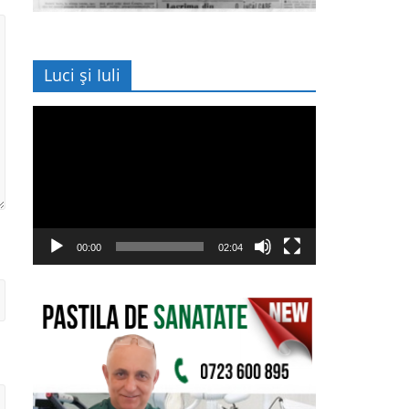
Luci și Iuli
Player
video
00:00
02:04