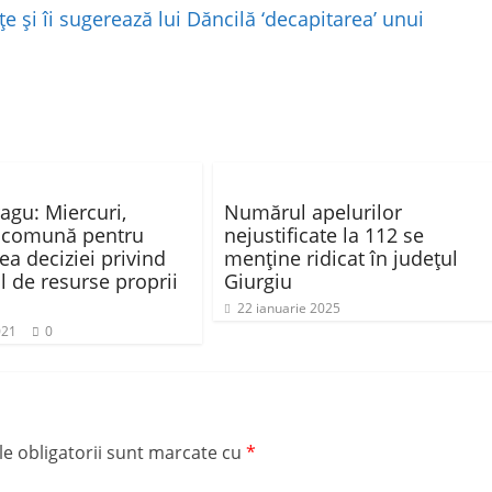
e și îi sugerează lui Dăncilă ‘decapitarea’ unui
agu: Miercuri,
Numărul apelurilor
 comună pentru
nejustificate la 112 se
rea deciziei privind
menține ridicat în județul
l de resurse proprii
Giurgiu
22 ianuarie 2025
021
0
e obligatorii sunt marcate cu
*