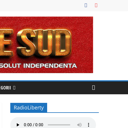
EGORII
RadioLiberty