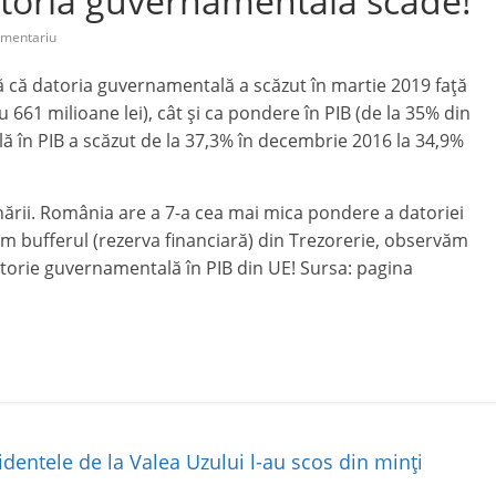
atoria guvernamentală scade!
omentariu
tă că datoria guvernamentală a scăzut în martie 2019 față
661 milioane lei), cât și ca pondere în PIB (de la 35% din
ă în PIB a scăzut de la 37,3% în decembrie 2016 la 34,9%
nării. România are a 7-a cea mai mica pondere a datoriei
 bufferul (rezerva financiară) din Trezorerie, observăm
torie guvernamentală în PIB din UE! Sursa: pagina
identele de la Valea Uzului l-au scos din minţi