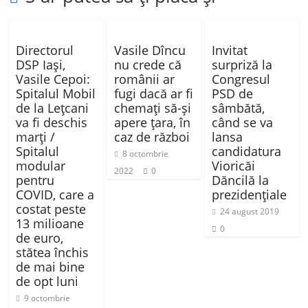
Directorul
Vasile Dîncu
Invitat
DSP Iaşi,
nu crede că
surpriză la
Vasile Cepoi:
românii ar
Congresul
Spitalul Mobil
fugi dacă ar fi
PSD de
de la Leţcani
chemați să-și
sâmbătă,
va fi deschis
apere țara, în
când se va
marţi /
caz de război
lansa
Spitalul
candidatura
8 octombrie
modular
Vioricăi
2022
0
pentru
Dăncilă la
COVID, care a
prezidențiale
costat peste
24 august 2019
13 milioane
0
de euro,
stătea închis
de mai bine
de opt luni
9 octombrie