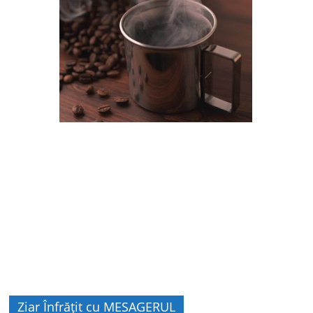
Ziar Înfrățit cu MESAGERUL