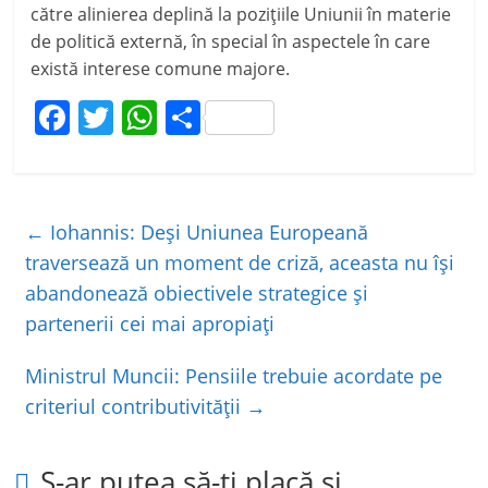
către alinierea deplină la poziţiile Uniunii în materie
de politică externă, în special în aspectele în care
există interese comune majore.
F
T
W
P
a
w
h
ar
c
itt
at
ta
e
er
s
je
←
Iohannis: Deşi Uniunea Europeană
b
A
a
traversează un moment de criză, aceasta nu îşi
o
p
z
abandonează obiectivele strategice şi
o
p
ă
partenerii cei mai apropiaţi
k
Ministrul Muncii: Pensiile trebuie acordate pe
criteriul contributivităţii
→
S-ar putea să-ți placă și