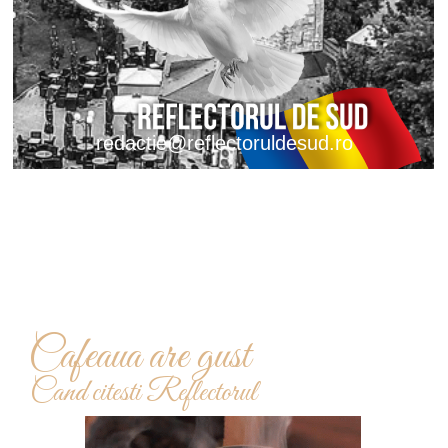
redactie@reflectoruldesud.ro
Cafeaua are gust
Cand citesti Reflectorul