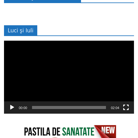
Luci și Iuli
Player
video
00:00
02:04