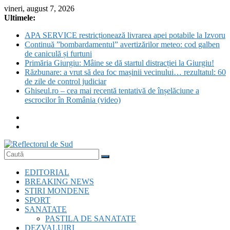
Skip
vineri, august 7, 2026
to
Ultimele:
content
APA SERVICE restricționează livrarea apei potabile la Izvoru
Continuă ”bombardamentul” avertizărilor meteo: cod galben
de caniculă și furtuni
Primăria Giurgiu: Mâine se dă startul distracției la Giurgiu!
Răzbunare: a vrut să dea foc mașinii vecinului… rezultatul: 60
de zile de control judiciar
Ghiseul.ro – cea mai recentă tentativă de înșelăciune a
escrocilor în România (video)
Reflectorul
EDITORIAL
de
BREAKING NEWS
Sud
STIRI MONDENE
SPORT
SANATATE
PASTILA DE SANATATE
DEZVALUIRI