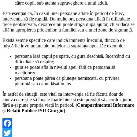
către copii, sub atenta supraveghere a unui adult.
Este esențial ca, în cazul unei persoane aflate în pericol de înec,
intervenția să fie rapidă. De multe ori, persoana aflată în dificultate
trece neobservată, deoarece nu poate striga după ajutor, chiar dacă se
află în apropierea prietenilor, a familiei sau a unei zone de siguranță.
Există semne specifice care indică iminența înecului, dincolo de
mișcările involuntare ale brațelor la suprafața apei. De exemplu:
persoana lasă capul pe spate, cu gura deschisă, încercând cu
dificultate să respire;
gura se poate afla la nivelul apei, fără ca persoana să
reacționeze;
persoana poate părea că plutește nemișcată, cu privirea
pierdută sau capul lăsat în jos.
În astfel de situații, este vital ca intervenția să fie făcută doar de
cineva care știe să înoate foarte bine și este pregătit să acorde ajutor,
fără a-și pune propria viață în pericol.
(Compartimentul Informare
și Relații Publice ISU Giurgiu)
Facebook