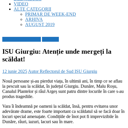
VIDEO
ALTE CATEGORII
PRIMAR DE WEEK-END
ARHIVA
AUGUST 2019
BREAKING NEWS
SOCIAL
ISU Giurgiu: Atenție unde mergeți la
scăldat!
12 iunie 2025
Autor Reflectorul de Sud
ISU Giurgiu
Nouă persoane și-au pierdut viața, în ultimii ani, în timp ce se aflau
la pescuit sau la scăldat, în județul Giurgiu. Dunăre, Malu Roșu,
Canalul Plantelor și râul Argeș sunt patru dintre locurile în care s-au
produs tragediile.
Vara îi îndeamnă pe oameni la scăldat, însă, pentru evitarea unor
adevărate drame, este foarte important ca scăldatul să se facă doar în
locuri special amenajate. Condițiile de înot pot fi imprevizibile în
Dunăre, râuri, iazuri, lacuri sau în mare.