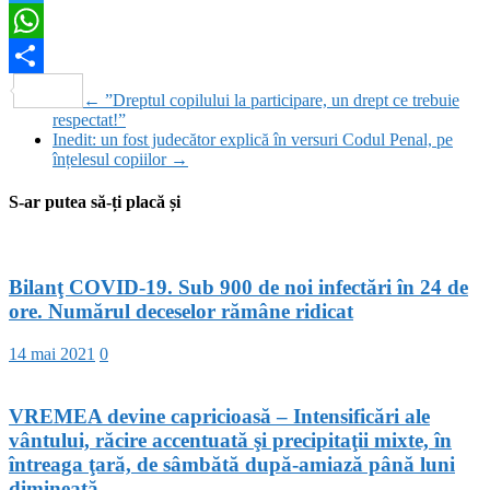
Twitter
WhatsApp
Partajează
←
”Dreptul copilului la participare, un drept ce trebuie
respectat!”
Inedit: un fost judecător explică în versuri Codul Penal, pe
înțelesul copiilor
→
S-ar putea să-ți placă și
Bilanţ COVID-19. Sub 900 de noi infectări în 24 de
ore. Numărul deceselor rămâne ridicat
14 mai 2021
0
VREMEA devine capricioasă – Intensificări ale
vântului, răcire accentuată şi precipitaţii mixte, în
întreaga ţară, de sâmbătă după-amiază până luni
dimineaţă