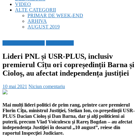
VIDEO
ALTE CATEGORII
PRIMAR DE WEEK-END
ARHIVA
AUGUST 2019
BREAKING NEWS
Fără categorie
Lideri PNL și USR-PLUS, inclusiv
premierul Cîțu ori copreședinții Barna și
Cioloș, au afectat independența justiției
10 mai 2021
Niciun comentariu
Mai mulți lideri politici de prim rang, printre care premierul
Florin Cîţu, ministrul Justiţiei, Stelian Ion, co-preşedinţii USR-
PLUS Dacian Cioloş şi Dan Barna, dar şi alţi politicieni ai
puterii, precum Vlad Voiculescu şi Rareş Bogdan – au afectat
independenţa Justiţiei în dosarul „10 august”, reiese din
raportul Inspecţiei Judiciare.