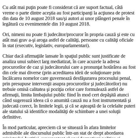
Cu atât mai puţin poate fi considerat că are suport factual, câtă
vreme o parte dintre aceştia au fost participanţi la acţiunea de protest
din data de 10 august 2018 sau/şi autori ai unor plângeri penale în
legătură cu evenimentele din 10 august 2018.
Ori, nimeni nu poate fi judecător/procuror în propria cauză şi este cu
atât mai grav a-şi aroga astfel de calităţi, persoane cu calităţi oficiale
în stat (executiv, legislativ, europarlamentari).
Chiar dacă afirmaţiile lansate în spaţiul public sunt justificate de
analiza unui subiect larg mediatizat, în care acuzele la adresa
procurorilor de caz şi judecătorului care a pronunţat hotărârea au fost
din cele mai diverse (prin acreditarea ideii de soluţionare prin
încălcarea nomelor care guvernează desfăşurarea procesului penal,
prin presupuse intervenţii asupra procurorilor şi judecătorilor) nu
trebuie omisă calitatea şi poziţia celor care formulează astfel de
afirmaţii, limita limbajului public fiind în mod cert depăşită atunci
când sugerează ideea că o anumită cauză nu a fost instrumentată şi
judecată corect, în limitele legii, şi că se aşteaptă de la celelalte puteri
ale statului să identifice modalităţi de schimbare a unei soluţii
definitive.
În mod particular, apreciem că se situează în afara limitelor
admisibile ale discursului public într-un stat de drept abordarea