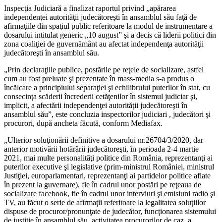
Inspecţia Judiciară a finalizat raportul privind „apărarea
independenţei autorităţii judecătoreşti în ansamblul său faţă de
afirmaţiile din spaţiul public referitoare la modul de instrumentare a
dosarului intitulat generic „10 august” şi a decis că liderii politici din
zona coaliţiei de guvernământ au afectat independenţa autorităţii
judecătoreşti în ansamblul său.
„Prin declaraţiile publice, postările pe reţele de socializare, astfel
cum au fost preluate şi prezentate în mass-media s-a produs o
încălcare a principiului separaţiei şi echilibrului puterilor în stat, cu
consecinţa scăderii încrederii cetăţenilor în sistemul judiciar şi,
implicit, a afectării independenţei autorităţii judecătoreşti în
ansamblul său”, este concluzia inspectorilor judiciari , judecători şi
procurori, după ancheta făcută, conform Mediafax.
„Ulterior soluţionării definitive a dosarului nr.26704/3/2020, dar
anterior motivării hotărârii judecătoreşti, în perioada 2-4 martie
2021, mai multe personalităţi politice din România, reprezentanţi ai
puterilor executive şi legislative (prim-ministrul României, ministrul
Justiţiei, europarlamentari, reprezentanţi ai partidelor politice aflate
în prezent la guvernare), fie în cadrul unor postări pe reţeaua de
socializare facebook, fie în cadrul unor interviuri şi emisiuni radio şi
TV, au făcut o serie de afirmaţii referitoare la legalitatea soluţiilor
dispuse de procuror/pronunţate de judecător, funcţionarea sistemului
de justiţie în ansamblul său, activitatea procurorilor de caz, a