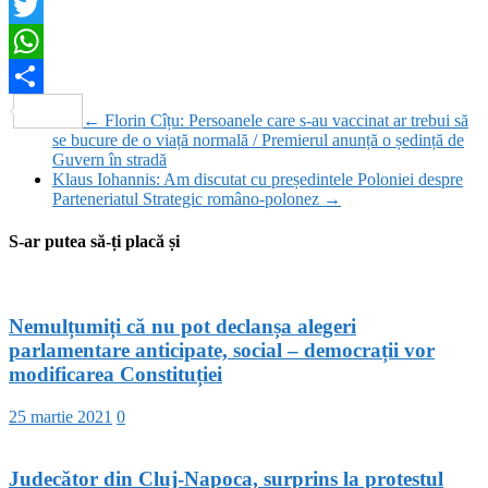
Facebook
Twitter
WhatsApp
Partajează
←
Florin Cîțu: Persoanele care s-au vaccinat ar trebui să
se bucure de o viață normală / Premierul anunță o ședință de
Guvern în stradă
Klaus Iohannis: Am discutat cu președintele Poloniei despre
Parteneriatul Strategic româno-polonez
→
S-ar putea să-ți placă și
Nemulțumiți că nu pot declanșa alegeri
parlamentare anticipate, social – democrații vor
modificarea Constituției
25 martie 2021
0
Judecător din Cluj-Napoca, surprins la protestul