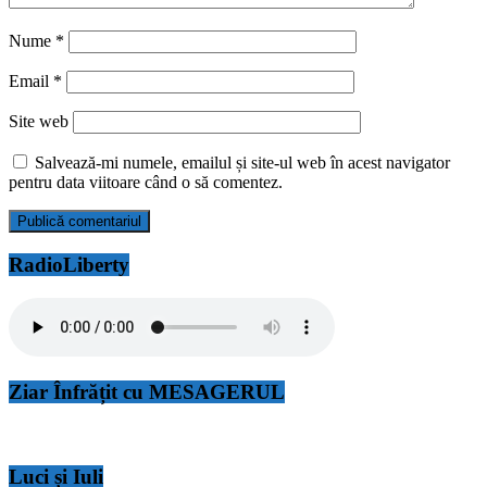
Nume
*
Email
*
Site web
Salvează-mi numele, emailul și site-ul web în acest navigator
pentru data viitoare când o să comentez.
RadioLiberty
Ziar Înfrățit cu MESAGERUL
Luci și Iuli