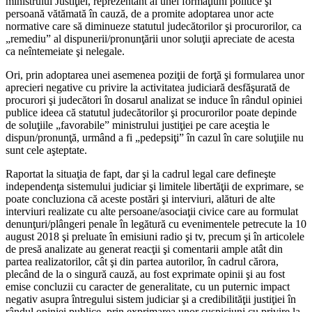
ministrului Justiţiei, reprezentant al unei formaţiuni politice şi
persoană vătămată în cauză, de a promite adoptarea unor acte
normative care să diminueze statutul judecătorilor şi procurorilor, ca
„remediu” al dispunerii/pronunţării unor soluţii apreciate de acesta
ca neîntemeiate şi nelegale.
Ori, prin adoptarea unei asemenea poziţii de forţă şi formularea unor
aprecieri negative cu privire la activitatea judiciară desfăşurată de
procurori şi judecători în dosarul analizat se induce în rândul opiniei
publice ideea că statutul judecătorilor şi procurorilor poate depinde
de soluţiile „favorabile” ministrului justiţiei pe care aceştia le
dispun/pronunţă, urmând a fi „pedepsiţi” în cazul în care soluţiile nu
sunt cele aşteptate.
Raportat la situaţia de fapt, dar şi la cadrul legal care defineşte
independenţa sistemului judiciar şi limitele libertăţii de exprimare, se
poate concluziona că aceste postări şi interviuri, alături de alte
interviuri realizate cu alte persoane/asociaţii civice care au formulat
denunţuri/plângeri penale în legătură cu evenimentele petrecute la 10
august 2018 şi preluate în emisiuni radio şi tv, precum şi în articolele
de presă analizate au generat reacţii şi comentarii ample atât din
partea realizatorilor, cât şi din partea autorilor, în cadrul cărora,
plecând de la o singură cauză, au fost exprimate opinii şi au fost
emise concluzii cu caracter de generalitate, cu un puternic impact
negativ asupra întregului sistem judiciar şi a credibilităţii justiţiei în
rândul opiniei publice, prin exprimarea unor suspiciuni cu privire la