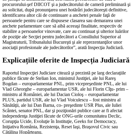
procurorului-şef DIICOT şi a judecătorului de cameră preliminară şi
au solicitat, după pronunţarea unei hotărâri judecătoreşti definitive,
identificarea altor căi de continuare a anchetei penale faţă de
persoanele pentru care se dispusese clasarea sau demararea unei
anchete parlamentare care să aibă aceeaşi finalitate, respectiv de
stabilire a persoanelor vinovate, care au continuat şi ulterior luărilor
de poziţie ale Secţiei pentru judecători a Consiliului Superior al
Magistraturii, Tribunalului Bucureşti şi ale reprezentanţilor unor
asociaţii profesionale ale judecătorilor”, arată Inspecţia Judiciară.
Explicațiile oferite de Inspecția Judiciară
Raportul Inspecţiei Judiciare citează şi prezintă pe larg declaraţiile
publice făcute de Stelian Ion, ministrul Justiţiei, ale lui Rareş
Bogdan – europarlamentar PNL, prim vicepreşedinte PNL, ale lui
Vlad Gheorghe – europarlamentar USR, ale lui Florin Cîţu- prim –
ministru al României, ale lui Dacian Cioloş – europarlamentar
PLUS, partidul USR, ale lui Vlad Voiculescu – fost ministru al
Sănătăţii, ale lui Dan Barna, co- preşedinte USR Plus, ale Iuliei
Scântei, senator PNL, dar şi poziţionări publice care ar fi afectat
independenţa Justiţiei făcute de ONG-urile comunitatea Declic,
Corupţia Ucide, Evoluţie în Instituţie, Geeks for Democracy,
Iniţiativa România, Rezistenţa, Reset Iaşi, Braşovul Civic sau
Cătălina Hopârteanu.