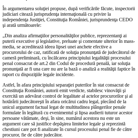
În argumentarea soluţiei propuse, după verificările făcute, inspectorii
judiciari citează jurisprudenţa internaţională cu privire la
independenţa Justiţiei, Constituţia României, jurisprundenţa CEDO
şi arată următoarele:
„Din analiza afirmaţiilor personalităţilor publice, reprezentanţi ai
puterii executive şi legislative, preluate şi comentate ulterior în mass-
media, se acreditează ideea lipsei unei anchete efective a
procurorului de caz, ratificată de soluţia pronunţată de judecătorul de
cameră preliminară, cu încălcarea principiului legalităţii procesului
penal consacrat de art.2 din Codul de procedură penală, iar soluţia
pronunţată ar fi una care nu are la bază o analiză a realităţii faptice în
raport cu dispoziţiile legale incidente.
Astfel, în afara principiului separaţiei puterilor în stat consacrat de
Constituţia României, autorii emit verdicte, stabilesc vinovăţii şi
exercită un adevărat control de legalitate al actelor procurorilor şi al
hotărârii judecătoreşti în afara oricărui cadru legal, plecând de la
unicul argument factual legat de multitudinea plângerilor penale
formulate în legătură cu evenimentul şi lipsa audierii tuturor acestor
persoane vătămate, deşi, în sine, numărul acestora nu este un
argument care să justifice depăşirea limitelor legale şi reprezintă
chestiuni care pot fi analizate în cursul procesului penal fie de către
procuror, fie de către judecător.