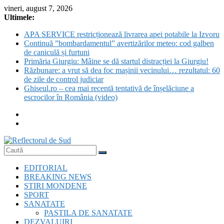
Skip
vineri, august 7, 2026
to
Ultimele:
content
APA SERVICE restricționează livrarea apei potabile la Izvoru
Continuă ”bombardamentul” avertizărilor meteo: cod galben
de caniculă și furtuni
Primăria Giurgiu: Mâine se dă startul distracției la Giurgiu!
Răzbunare: a vrut să dea foc mașinii vecinului… rezultatul: 60
de zile de control judiciar
Ghiseul.ro – cea mai recentă tentativă de înșelăciune a
escrocilor în România (video)
Reflectorul
EDITORIAL
de
BREAKING NEWS
Sud
STIRI MONDENE
SPORT
SANATATE
PASTILA DE SANATATE
DEZVALUIRI