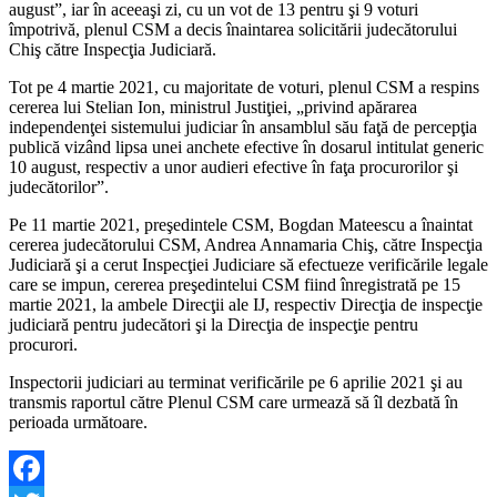
august”, iar în aceeaşi zi, cu un vot de 13 pentru şi 9 voturi
împotrivă, plenul CSM a decis înaintarea solicitării judecătorului
Chiş către Inspecţia Judiciară.
Tot pe 4 martie 2021, cu majoritate de voturi, plenul CSM a respins
cererea lui Stelian Ion, ministrul Justiţiei, „privind apărarea
independenţei sistemului judiciar în ansamblul său faţă de percepţia
publică vizând lipsa unei anchete efective în dosarul intitulat generic
10 august, respectiv a unor audieri efective în faţa procurorilor şi
judecătorilor”.
Pe 11 martie 2021, preşedintele CSM, Bogdan Mateescu a înaintat
cererea judecătorului CSM, Andrea Annamaria Chiş, către Inspecţia
Judiciară şi a cerut Inspecţiei Judiciare să efectueze verificările legale
care se impun, cererea preşedintelui CSM fiind înregistrată pe 15
martie 2021, la ambele Direcţii ale IJ, respectiv Direcţia de inspecţie
judiciară pentru judecători şi la Direcţia de inspecţie pentru
procurori.
Inspectorii judiciari au terminat verificările pe 6 aprilie 2021 şi au
transmis raportul către Plenul CSM care urmează să îl dezbată în
perioada următoare.