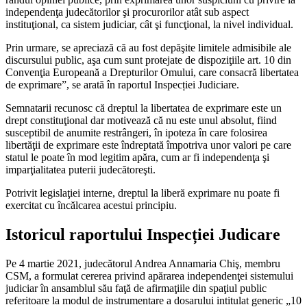
independenţa judecătorilor şi procurorilor atât sub aspect
instituţional, ca sistem judiciar, cât şi funcţional, la nivel individual.
Prin urmare, se apreciază că au fost depăşite limitele admisibile ale
discursului public, aşa cum sunt protejate de dispoziţiile art. 10 din
Convenţia Europeană a Drepturilor Omului, care consacră libertatea
de exprimare”, se arată în raportul Inspecției Judiciare.
Semnatarii recunosc că dreptul la libertatea de exprimare este un
drept constituţional dar motivează că nu este unul absolut, fiind
susceptibil de anumite restrângeri, în ipoteza în care folosirea
libertăţii de exprimare este îndreptată împotriva unor valori pe care
statul le poate în mod legitim apăra, cum ar fi independenţa şi
imparţialitatea puterii judecătoreşti.
Potrivit legislaţiei interne, dreptul la liberă exprimare nu poate fi
exercitat cu încălcarea acestui principiu.
Istoricul raportului Inspecției Judicare
Pe 4 martie 2021, judecătorul Andrea Annamaria Chiş, membru
CSM, a formulat cererea privind apărarea independenţei sistemului
judiciar în ansamblul său faţă de afirmaţiile din spaţiul public
referitoare la modul de instrumentare a dosarului intitulat generic „10