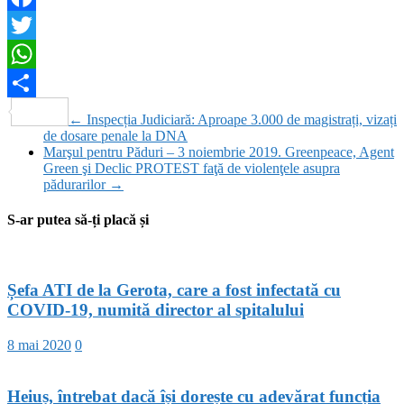
Facebook
Twitter
WhatsApp
Partajează
←
Inspecția Judiciară: Aproape 3.000 de magistrați, vizați
de dosare penale la DNA
Marşul pentru Păduri – 3 noiembrie 2019. Greenpeace, Agent
Green şi Declic PROTEST faţă de violenţele asupra
pădurarilor
→
S-ar putea să-ți placă și
Șefa ATI de la Gerota, care a fost infectată cu
COVID-19, numită director al spitalului
8 mai 2020
0
Heiuș, întrebat dacă își dorește cu adevărat funcția