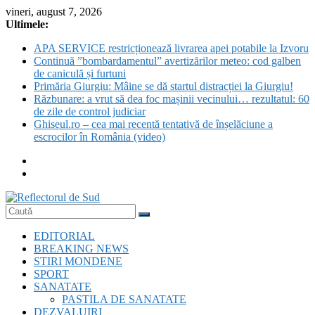
Skip
vineri, august 7, 2026
to
Ultimele:
content
APA SERVICE restricționează livrarea apei potabile la Izvoru
Continuă ”bombardamentul” avertizărilor meteo: cod galben
de caniculă și furtuni
Primăria Giurgiu: Mâine se dă startul distracției la Giurgiu!
Răzbunare: a vrut să dea foc mașinii vecinului… rezultatul: 60
de zile de control judiciar
Ghiseul.ro – cea mai recentă tentativă de înșelăciune a
escrocilor în România (video)
Reflectorul
EDITORIAL
de
BREAKING NEWS
Sud
STIRI MONDENE
SPORT
SANATATE
PASTILA DE SANATATE
DEZVALUIRI