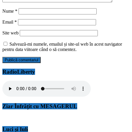
Nume
*
Email
*
Site web
Salvează-mi numele, emailul și site-ul web în acest navigator
pentru data viitoare când o să comentez.
RadioLiberty
Ziar Înfrățit cu MESAGERUL
Luci și Iuli