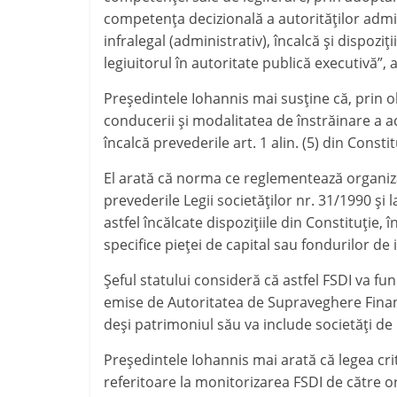
competenţa decizională a autorităţilor admi
infralegal (administrativ), încalcă şi dispoziţi
legiuitorul în autoritate publică executivă”,
Preşedintele Iohannis mai susţine că, prin ob
conducerii şi modalitatea de înstrăinare a ac
încalcă prevederile art. 1 alin. (5) din Constit
El arată că norma ce reglementează organiza
prevederile Legii societăţilor nr. 31/1990 şi la 
astfel încălcate dispoziţiile din Constituţie,
specifice pieţei de capital sau fondurilor de i
Şeful statului consideră că astfel FSDI va f
emise de Autoritatea de Supraveghere Financi
deşi patrimoniul său va include societăţi de 
Preşedintele Iohannis mai arată că legea crit
referitoare la monitorizarea FSDI de către or