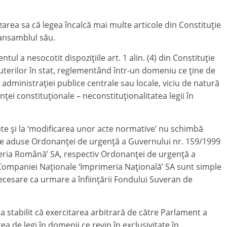
zarea sa că legea încalcă mai multe articole din Constituţie
 ansamblul său.
ntul a nesocotit dispoziţiile art. 1 alin. (4) din Constituţie
uterilor în stat, reglementând într-un domeniu ce ţine de
dministraţiei publice centrale sau locale, viciu de natură
ei constituţionale – neconstituţionalitatea legii în
ticate şi la ‘modificarea unor acte normative’ nu schimbă
rile aduse Ordonanţei de urgenţă a Guvernului nr. 159/1999
teria Română’ SA, respectiv Ordonanţei de urgenţă a
 Companiei Naţionale ‘Imprimeria Naţională’ SA sunt simple
necesare ca urmare a înfiinţării Fondului Suveran de
a stabilit că exercitarea arbitrară de către Parlament a
a de legi în domenii ce revin în exclusivitate în