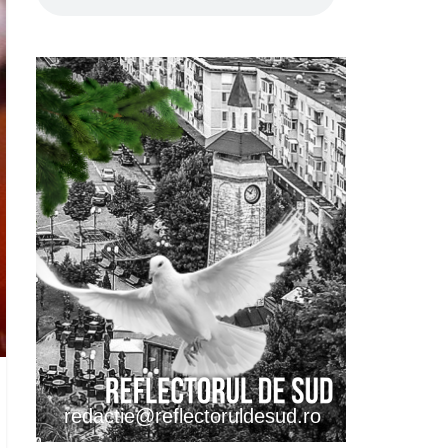
redactie@reflectoruldesud.ro