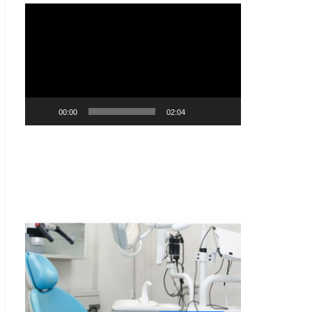
Player
video
00:00
02:04