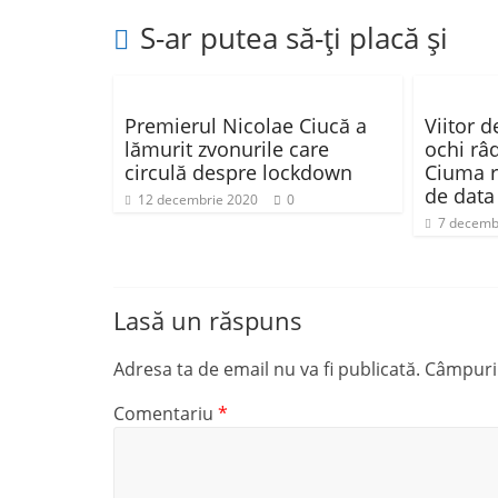
o
p
ă
k
S-ar putea să-ți placă și
Premierul Nicolae Ciucă a
Viitor 
lămurit zvonurile care
ochi râd
circulă despre lockdown
Ciuma r
de data
12 decembrie 2020
0
7 decemb
Lasă un răspuns
Adresa ta de email nu va fi publicată.
Câmpuril
Comentariu
*