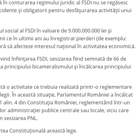
ă în conturarea regimului juridic al FSDI nu se regăsesc
idente şi obligatorii pentru desfăşurarea activităţii unui
ul social al FSDI în valoare de 9.000.000.000 lei şi
i ce în ultimii ani au înregistrat pierderi (de exemplu:
ă să afecteze interesul naţional în activitatea economică.
rivind înfiinţarea FSDI, sesizarea fiind semnată de 66 de
ea principiului bicameralismului şi încălcarea principiului
ntă o activitate ce trebuia realizată printr-o reglementare
legii. În această situaţie, Parlamentul României a încălcat
 1 alin. 4 din Constituţia României, reglementând într-un
r administraţiei publice centrale sau locale, viciu care
în sesizarea PNL.
tea Constituţională această lege.