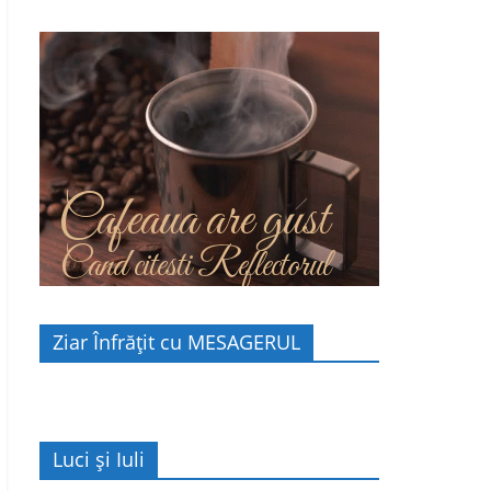
Cafeaua are gust
Cand citesti Reflectorul
Ziar Înfrățit cu MESAGERUL
Luci și Iuli