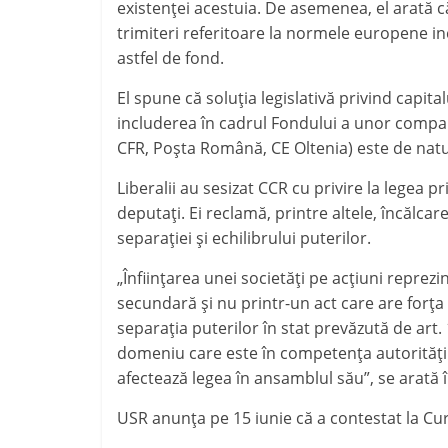
existenţei acestuia. De asemenea, el arată c
trimiteri referitoare la normele europene inc
astfel de fond.
El spune că soluţia legislativă privind capital
includerea în cadrul Fondului a unor compani
CFR, Poşta Română, CE Oltenia) este de natur
Liberalii au sesizat CCR cu privire la legea p
deputaţi. Ei reclamă, printre altele, încălcar
separaţiei şi echilibrului puterilor.
„Înfiinţarea unei societăţi pe acţiuni reprezi
secundară şi nu printr-un act care are forţa 
separaţia puterilor în stat prevăzută de art.
domeniu care este în competenţa autorităţilo
afectează legea în ansamblul său”, se arată 
USR anunţa pe 15 iunie că a contestat la Cur