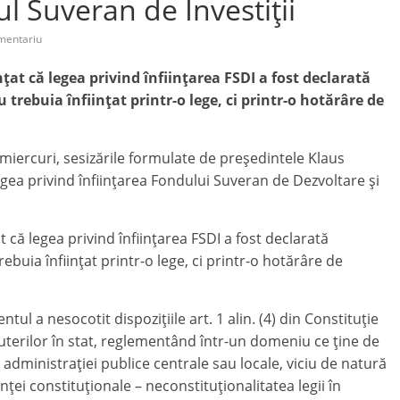
l Suveran de Investiții
mentariu
at că legea privind înfiinţarea FSDI a fost declarată
trebuia înfiinţat printr-o lege, ci printr-o hotărâre de
miercuri, sesizările formulate de preşedintele Klaus
egea privind înfiinţarea Fondului Suveran de Dezvoltare şi
că legea privind înfiinţarea FSDI a fost declarată
buia înfiinţat printr-o lege, ci printr-o hotărâre de
ntul a nesocotit dispoziţiile art. 1 alin. (4) din Constituţie
uterilor în stat, reglementând într-un domeniu ce ţine de
dministraţiei publice centrale sau locale, viciu de natură
ei constituţionale – neconstituţionalitatea legii în