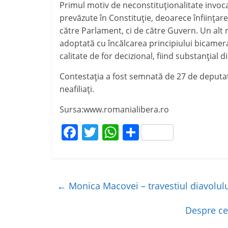
Primul motiv de neconstituţionalitate invoca
prevăzute în Constituţie, deoarece înfiinţar
către Parlament, ci de către Guvern. Un alt 
adoptată cu încălcarea principiului bicamer
calitate de for decizional, fiind substanţial 
Contestaţia a fost semnată de 27 de deputaţ
neafiliaţi.
Sursa:www.romanialibera.ro
F
T
W
P
a
w
h
ar
c
itt
at
ta
e
er
s
je
←
Monica Macovei – travestiul diavolul
b
A
a
o
p
z
Despre ce