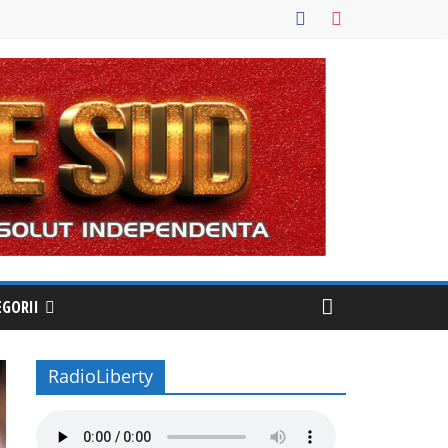
EGORII
RadioLiberty