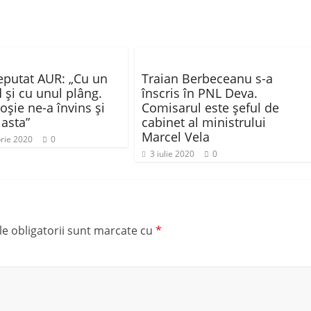
deputat AUR: „Cu un
Traian Berbeceanu s-a
 şi cu unul plâng.
înscris în PNL Deva.
oşie ne-a învins şi
Comisarul este șeful de
 asta”
cabinet al ministrului
Marcel Vela
rie 2020
0
3 iulie 2020
0
e obligatorii sunt marcate cu
*