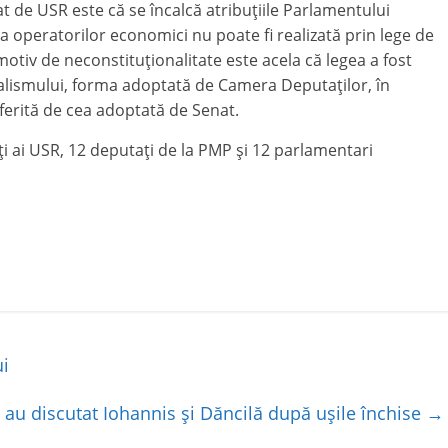
t de USR este că se încalcă atribuţiile Parlamentului
ea operatorilor economici nu poate fi realizată prin lege de
motiv de neconstituţionalitate este acela că legea a fost
alismului, forma adoptată de Camera Deputaţilor, în
diferită de cea adoptată de Senat.
i ai USR, 12 deputaţi de la PMP şi 12 parlamentari
ui
 au discutat Iohannis și Dăncilă după ușile închise
→