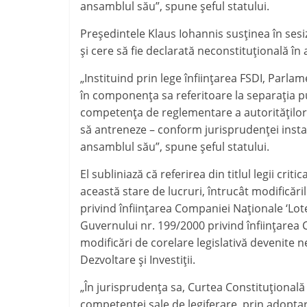
ansamblul său”, spune şeful statului.
Preşedintele Klaus Iohannis susţinea în sesi
şi cere să fie declarată neconstituţională în
„Instituind prin lege înfiinţarea FSDI, Parlame
în componenţa sa referitoare la separaţia p
competenţa de reglementare a autorităţilor a
să antreneze – conform jurisprudenţei instanţ
ansamblul său”, spune şeful statului.
El subliniază că referirea din titlul legii cri
această stare de lucruri, întrucât modifică
privind înfiinţarea Companiei Naţionale ‘Lo
Guvernului nr. 199/2000 privind înfiinţarea
modificări de corelare legislativă devenite 
Dezvoltare şi Investiţii.
„În jurisprudenţa sa, Curtea Constituţională 
competenţei sale de legiferare, prin adoptare