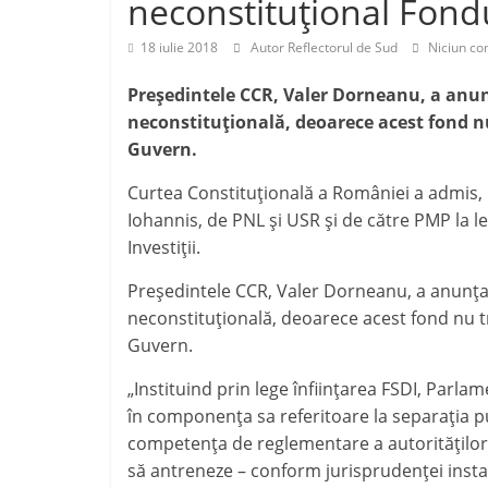
neconstituțional Fondu
18 iulie 2018
Autor Reflectorul de Sud
Niciun co
Preşedintele CCR, Valer Dorneanu, a anunţ
neconstituţională, deoarece acest fond nu 
Guvern.
Curtea Constituţională a României a admis, 
Iohannis, de PNL şi USR şi de către PMP la l
Investiţii.
Preşedintele CCR, Valer Dorneanu, a anunţat 
neconstituţională, deoarece acest fond nu tre
Guvern.
„Instituind prin lege înfiinţarea FSDI, Parlame
în componenţa sa referitoare la separaţia p
competenţa de reglementare a autorităţilor a
să antreneze – conform jurisprudenţei instanţ