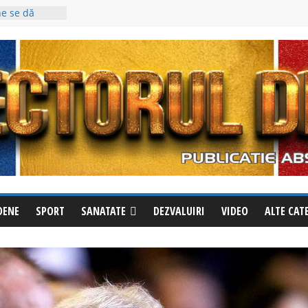
entul”
od galben de
ne se dă
iurgiu!
ea foc
ultatul: 60 de
ecentă
ne a
(video)
onează
la Izvoru
DENE
SPORT
SANATATE
DEZVALUIRI
VIDEO
ALTE CAT