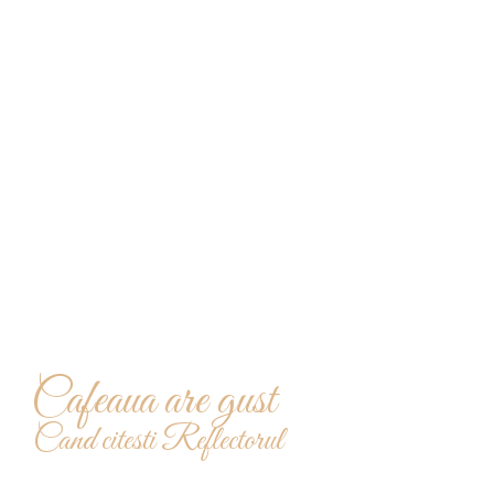
redactie@reflectoruldesud.ro
Cafeaua are gust
Cand citesti Reflectorul