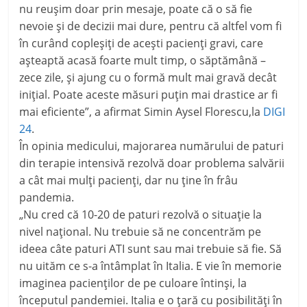
nu reuşim doar prin mesaje, poate că o să fie
nevoie şi de decizii mai dure, pentru că altfel vom fi
în curând copleşiţi de aceşti pacienţi gravi, care
aşteaptă acasă foarte mult timp, o săptămână –
zece zile, şi ajung cu o formă mult mai gravă decât
iniţial. Poate aceste măsuri puţin mai drastice ar fi
mai eficiente”, a afirmat Simin Aysel Florescu,la
DIGI
24
.
În opinia medicului, majorarea numărului de paturi
din terapie intensivă rezolvă doar problema salvării
a cât mai mulţi pacienţi, dar nu ţine în frâu
pandemia.
„Nu cred că 10-20 de paturi rezolvă o situaţie la
nivel naţional. Nu trebuie să ne concentrăm pe
ideea câte paturi ATI sunt sau mai trebuie să fie. Să
nu uităm ce s-a întâmplat în Italia. E vie în memorie
imaginea pacienţilor de pe culoare întinşi, la
începutul pandemiei. Italia e o ţară cu posibilităţi în