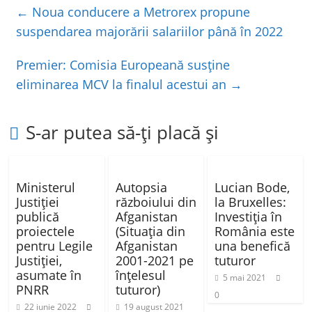
e
er
s
je
←
Noua conducere a Metrorex propune
b
A
a
suspendarea majorării salariilor până în 2022
o
p
z
Premier: Comisia Europeană susține
o
p
ă
eliminarea MCV la finalul acestui an
→
k
S-ar putea să-ți placă și
Ministerul
Autopsia
Lucian Bode,
Justiţiei
războiului din
la Bruxelles:
publică
Afganistan
Investiţia în
proiectele
(Situaţia din
România este
pentru Legile
Afganistan
una benefică
Justiției,
2001-2021 pe
tuturor
asumate în
înţelesul
5 mai 2021
PNRR
tuturor)
0
22 iunie 2022
19 august 2021