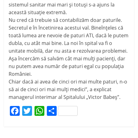
sistemul sanitar mai mari şi totuşi s-a ajuns la
această situaţie extremă.
Nu cred că trebuie să contabilizăm doar paturile.
Secretul e în încetinirea acestui val. Bineînţeles că
toată lumea are nevoie de paturi ATI, dacă le putem
dubla, cu atât mai bine. La noi în spital va fi o
unitate mobilă, dar nu asta e rezolvarea problemei.
Aşa încercăm să salvăm cât mai mulţi pacienţi, dar
nu putem avea număr de paturi egal cu populaţia
României.
Chiar dacă ai avea de cinci ori mai multe paturi, n-o
să ai de cinci ori mai mulţi medici”, a explicat
managerul interimar al Spitalului „Victor Babeş”.
F
T
W
P
a
w
h
ar
c
itt
at
ta