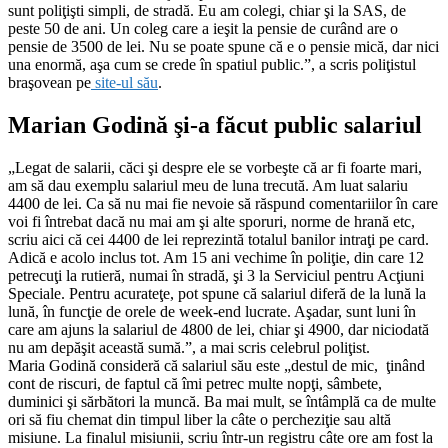
sunt poliţişti simpli, de stradă. Eu am colegi, chiar şi la SAS, de
peste 50 de ani. Un coleg care a ieşit la pensie de curând are o
pensie de 3500 de lei. Nu se poate spune că e o pensie mică, dar nici
una enormă, aşa cum se crede în spatiul public.”, a scris poliţistul
braşovean pe
site-ul său
.
Marian Godină şi-a făcut public salariul
„Legat de salarii, căci şi despre ele se vorbeşte că ar fi foarte mari,
am să dau exemplu salariul meu de luna trecută. Am luat salariu
4400 de lei. Ca să nu mai fie nevoie să răspund comentariilor în care
voi fi întrebat dacă nu mai am şi alte sporuri, norme de hrană etc,
scriu aici că cei 4400 de lei reprezintă totalul banilor intraţi pe card.
Adică e acolo inclus tot. Am 15 ani vechime în poliţie, din care 12
petrecuţi la rutieră, numai în stradă, şi 3 la Serviciul pentru Acţiuni
Speciale. Pentru acurateţe, pot spune că salariul diferă de la lună la
lună, în funcţie de orele de week-end lucrate. Aşadar, sunt luni în
care am ajuns la salariul de 4800 de lei, chiar şi 4900, dar niciodată
nu am depăşit această sumă.”, a mai scris celebrul poliţist.
Maria Godină consideră că salariul său este „destul de mic, ţinând
cont de riscuri, de faptul că îmi petrec multe nopţi, sâmbete,
duminici şi sărbători la muncă. Ba mai mult, se întâmplă ca de multe
ori să fiu chemat din timpul liber la câte o percheziţie sau altă
misiune. La finalul misiunii, scriu într-un registru câte ore am fost la