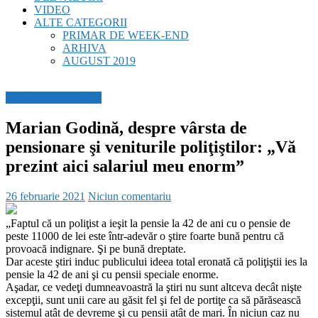
VIDEO
ALTE CATEGORII
PRIMAR DE WEEK-END
ARHIVA
AUGUST 2019
BREAKING NEWS
Marian Godină, despre vârsta de
pensionare şi veniturile poliţiştilor: „Vă
prezint aici salariul meu enorm”
26 februarie 2021
Niciun comentariu
„Faptul că un poliţist a ieşit la pensie la 42 de ani cu o pensie de
peste 11000 de lei este într-adevăr o ştire foarte bună pentru că
provoacă indignare. Şi pe bună dreptate.
Dar aceste ştiri induc publicului ideea total eronată că poliţiştii ies la
pensie la 42 de ani şi cu pensii speciale enorme.
Aşadar, ce vedeţi dumneavoastră la ştiri nu sunt altceva decât nişte
excepţii, sunt unii care au găsit fel şi fel de portiţe ca să părăsească
sistemul atât de devreme şi cu pensii atât de mari. În niciun caz nu