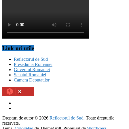
Link-uri utile
Reflectorul de Sud
Presedintia Romaniei
Guvernul Romaniei
Senatul Romaniei
Camera Deputatilor
3
Drepturi de autor © 2026
Reflectorul de Sud
. Toate drepturile
rezervate.
Temă:
ColorMag
de ThemeGrill. Propulsat de
WordPress
.