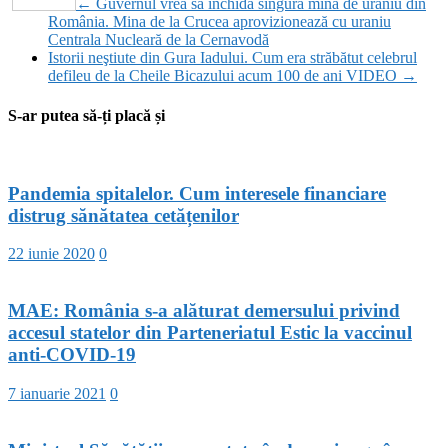
←
Guvernul vrea să închidă singura mină de uraniu din
România. Mina de la Crucea aprovizionează cu uraniu
Centrala Nucleară de la Cernavodă
Istorii neştiute din Gura Iadului. Cum era străbătut celebrul
defileu de la Cheile Bicazului acum 100 de ani VIDEO
→
S-ar putea să-ți placă și
Pandemia spitalelor. Cum interesele financiare
distrug sănătatea cetățenilor
22 iunie 2020
0
MAE: România s-a alăturat demersului privind
accesul statelor din Parteneriatul Estic la vaccinul
anti-COVID-19
7 ianuarie 2021
0