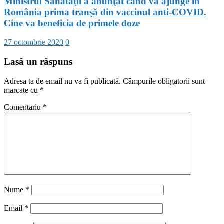
Ministrul Sănătăţii a anunţat când va ajunge în
România prima tranşă din vaccinul anti-COVID.
Cine va beneficia de primele doze
27 octombrie 2020
0
Lasă un răspuns
Adresa ta de email nu va fi publicată.
Câmpurile obligatorii sunt
marcate cu
*
Comentariu
*
Nume
*
Email
*