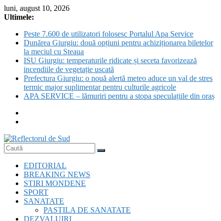
Skip
luni, august 10, 2026
to
Ultimele:
content
Peste 7.600 de utilizatori folosesc Portalul Apa Service
Dunărea Giurgiu: două opțiuni pentru achiziționarea biletelor
la meciul cu Steaua
ISU Giurgiu: temperaturile ridicate și seceta favorizează
incendiile de vegetație uscată
Prefectura Giurgiu: o nouă alertă meteo aduce un val de stres
termic major suplimentar pentru culturile agricole
APA SERVICE – lămuriri pentru a stopa speculațiile din oraș
Reflectorul
EDITORIAL
de
BREAKING NEWS
Sud
STIRI MONDENE
SPORT
SANATATE
PASTILA DE SANATATE
DEZVALUIRI