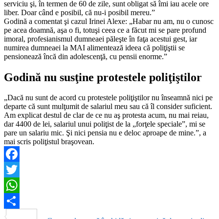
serviciu şi, în termen de 60 de zile, sunt obligat să îmi iau acele ore
liber. Doar când e posibil, că nu-i posibil mereu.”
Godină a comentat şi cazul Irinei Alexe: „Habar nu am, nu o cunosc
pe acea doamnă, aşa o fi, totuşi ceea ce a făcut mi se pare profund
imoral, profesianismul dumneaei păleşte în faţa acestui gest, iar
numirea dumneaei la MAI alimentează ideea că poliţiştii se
pensionează încă din adolescenţă, cu pensii enorme.”
Godină nu susţine protestele poliţiştilor
„Dacă nu sunt de acord cu protestele poliţiştilor nu înseamnă nici pe
departe că sunt mulţumit de salariul meu sau că îl consider suficient.
Am explicat destul de clar de ce nu aş protesta acum, nu mai reiau,
dar 4400 de lei, salariul unui poliţist de la „forţele speciale”, mi se
pare un salariu mic. Şi nici pensia nu e deloc aproape de mine.”, a
mai scris poliţistul braşovean.
Facebook
Twitter
WhatsApp
Partajează