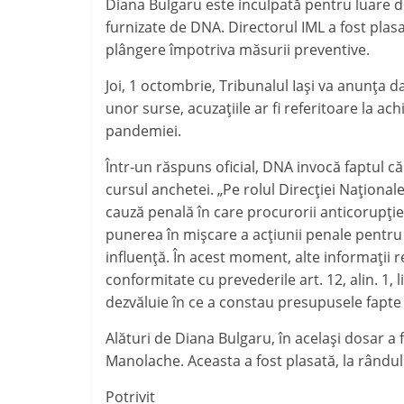
j
Diana Bulgaru este inculpată pentru luare de m
p
e
furnizate de DNA. Directorul IML a fost plasa
plângere împotriva măsurii preventive.
a
z
Joi, 1 octombrie, Tribunalul Iaşi va anunţa 
ă
unor surse, acuzaţiile ar fi referitoare la ac
pandemiei.
Într-un răspuns oficial, DNA invocă faptul că
cursul anchetei. „
Pe rolul Direcţiei Naţionale 
cauză penală în care procurorii anticorupţie 
punerea în mişcare a acţiunii penale pentru s
influenţă.
În acest moment, alte informaţii re
conformitate cu prevederile art. 12, alin. 1, 
dezvăluie în ce a constau presupusele fapt
Alături de Diana Bulgaru, în acelaşi dosar a 
Manolache. Aceasta a fost plasată, la rândul 
Potrivit