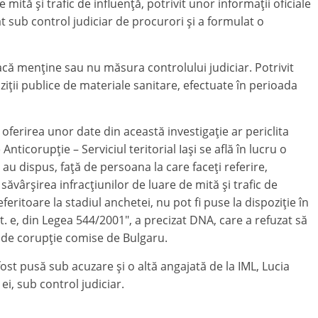
ită şi trafic de influenţă, potrivit unor informaţii oficiale
t sub control judiciar de procurori şi a formulat o
dacă menţine sau nu măsura controlului judiciar. Potrivit
hiziţii publice de materiale sanitare, efectuate în perioada
 oferirea unor date din această investigaţie ar periclita
Anticorupţie – Serviciul teritorial Iaşi se află în lucru o
au dispus, faţă de persoana la care faceţi referire,
ăvârşirea infracţiunilor de luare de mită şi trafic de
feritoare la stadiul anchetei, nu pot fi puse la dispoziţie în
lit. e, din Legea 544/2001″, a precizat DNA, care a refuzat să
e de corupţie comise de Bulgaru.
fost pusă sub acuzare şi o altă angajată de la IML, Lucia
ei, sub control judiciar.