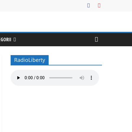
EGORII
RadioLiberty