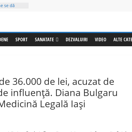
ne se dă
iurgiu!
ea foc
ultatul: 60 de
ecentă
DENE
SPORT
SANATATE
DEZVALUIRI
VIDEO
ALTE CAT
ne a
(video)
onează
la Izvoru
entul”
od galben de
de 36.000 de lei, acuzat de
 de influenţă. Diana Bulgaru
Medicină Legală Iaşi