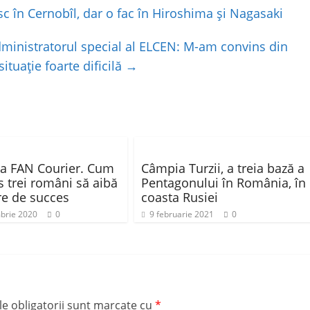
c în Cernobîl, dar o fac în Hiroshima și Nagasaki
dministratorul special al ELCEN: M-am convins din
ituaţie foarte dificilă
→
a FAN Courier. Cum
Câmpia Turzii, a treia bază a
s trei români să aibă
Pentagonului în România, în
re de succes
coasta Rusiei
brie 2020
0
9 februarie 2021
0
e obligatorii sunt marcate cu
*