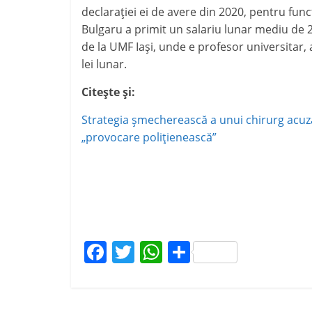
declaraţiei ei de avere din 2020, pentru func
Bulgaru a primit un salariu lunar mediu de 28
de la UMF Iaşi, unde e profesor universitar,
lei lunar.
Citeşte şi:
Strategia şmecherească a unui chirurg acuza
„provocare poliţienească”
F
T
W
P
a
w
h
ar
c
itt
at
ta