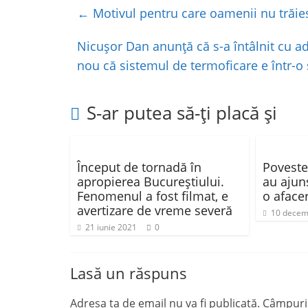
e
er
s
je
←
Motivul pentru care oamenii nu trăies
b
A
a
o
p
z
Nicuşor Dan anunţă că s-a întâlnit cu a
nou că sistemul de termoficare e într-o s
o
p
ă
k
S-ar putea să-ți placă și
Început de tornadă în
Poveste
apropierea Bucureștiului.
au ajun
Fenomenul a fost filmat, e
o aface
avertizare de vreme severă
10 decem
21 iunie 2021
0
Lasă un răspuns
Adresa ta de email nu va fi publicată.
Câmpuril