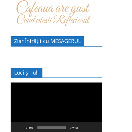
Cafeaua are gust
Cand citesti Reflectorul
Ziar Înfrățit cu MESAGERUL
Luci și Iuli
Player
video
00:00
02:04