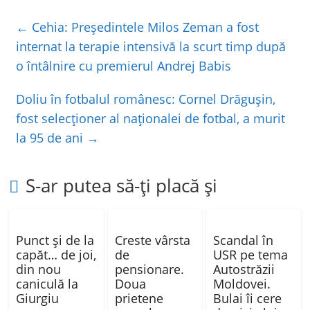
e
er
s
je
←
Cehia: Preşedintele Milos Zeman a fost
b
A
a
internat la terapie intensivă la scurt timp după
o
p
z
o întâlnire cu premierul Andrej Babis
o
p
ă
Doliu în fotbalul românesc: Cornel Drăgușin,
k
fost selecționer al naționalei de fotbal, a murit
la 95 de ani
→
S-ar putea să-ți placă și
Punct și de la
Creste vârsta
Scandal în
capăt… de joi,
de
USR pe tema
din nou
pensionare.
Autostrăzii
caniculă la
Doua
Moldovei.
Giurgiu
prietene
Bulai îi cere