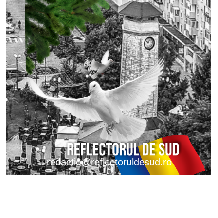
redactie@reflectoruldesud.ro