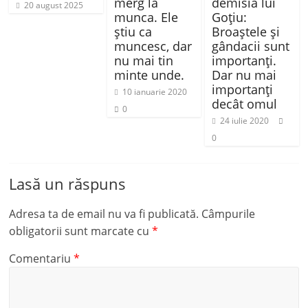
merg la
demisia lui
20 august 2025
munca. Ele
Goţiu:
știu ca
Broaștele şi
muncesc, dar
gândacii sunt
nu mai tin
importanți.
minte unde.
Dar nu mai
importanți
10 ianuarie 2020
decât omul
0
24 iulie 2020
0
Lasă un răspuns
Adresa ta de email nu va fi publicată.
Câmpurile
obligatorii sunt marcate cu
*
Comentariu
*