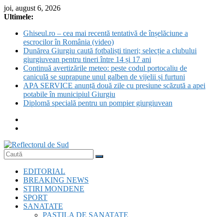
Skip
joi, august 6, 2026
to
Ultimele:
content
Ghiseul.ro – cea mai recentă tentativă de înșelăciune a
escrocilor în România (video)
Dunărea Giurgiu caută fotbaliști tineri; selecție a clubului
giurgiuvean pentru tineri între 14 și 17 ani
Continuă avertizările meteo: peste codul portocaliu de
caniculă se suprapune unul galben de vijelii și furtuni
APA SERVICE anunță două zile cu presiune scăzută a apei
potabile în municipiul Giurgiu
Diplomă specială pentru un pompier giurgiuvean
Reflectorul
EDITORIAL
de
BREAKING NEWS
Sud
STIRI MONDENE
SPORT
SANATATE
PASTILA DE SANATATE