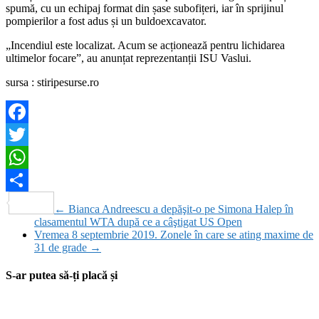
spumă, cu un echipaj format din șase subofițeri, iar în sprijinul
pompierilor a fost adus și un buldoexcavator.
„Incendiul este localizat. Acum se acționează pentru lichidarea
ultimelor focare”, au anunțat reprezentanții ISU Vaslui.
sursa : stiripesurse.ro
Facebook
Twitter
WhatsApp
Partajează
←
Bianca Andreescu a depăşit-o pe Simona Halep în
clasamentul WTA după ce a câştigat US Open
Vremea 8 septembrie 2019. Zonele în care se ating maxime de
31 de grade
→
S-ar putea să-ți placă și