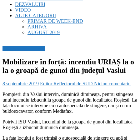
DEZVALUIRI
VIDEO
ALTE CATEGORII
PRIMAR DE WEEK-END
ARHIVA
AUGUST 2019
BREAKING NEWS
Mobilizare în forță: incendiu URIAȘ la o
la o groapă de gunoi din județul Vaslui
8 septembrie 2019
Editor Reflectorul de SUD
Niciun comentariu
Pompierii din Vaslui intervin, duminică dimineața, pentru stingerea
unui incendiu izbucnit la groapa de gunoi din localitatea Roșiești. La
fața locului se intervine cu o autospecială de stingere, dar și cu un
buldoexcavator, conform Mediafax.
Potrivit ISU Vaslui, incendiul de la groapa de gunoi din localitatea
Roșiești a izbucnit duminică dimineața.
La fața locului a fost trimisă o autospecială de stingere cu apă și