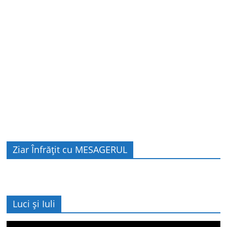
Ziar Înfrățit cu MESAGERUL
Luci și Iuli
Player