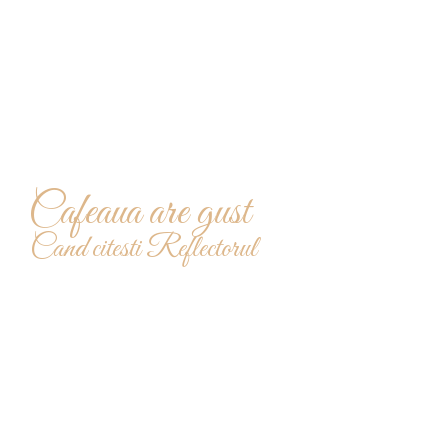
Cafeaua are gust
Cand citesti Reflectorul