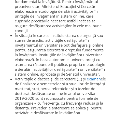
fundamental la învăţătură. Pentru învăţământul
preuniversitar, Ministerul Educaţiei şi Cercetării
elaborează metodologia derulării activităţilor în
unităţile de învăţământ în sistem online, care
cuprinde precizările necesare astfel încât să se
asigure desfăşurarea activităţilor în cele mai bune
condiţii
În situaţia în care se instituie starea de urgenţă sau
starea de asediu, activităţile desfăşurate în
învăţământul universitar se pot desfăşura şi online
pentru asigurarea exercitării dreptului fundamental
la învăţătură. Instituţiile de învăţământ universitar
elaborează, în baza autonomiei universitare şi cu
asumarea răspunderii publice, propria metodologie
a derulării activităţilor desfăşurate în universitate în
sistem online, aprobată şi de Senatul universitar.
Activităţile didactice şi de cercetare (…) şi
examen
ele
de finalizare a semestrelor şi a studiilor de licenţă şi
masterat, susţinerea referatelor şi a tezelor de
doctorat desfăşurate online în anul universitar
2019-2020 sunt recunoscute pentru formele de
organizare – cu frecvenţă, cu frecvenţă redusă şi la
distanţă. Prevederile anterioare se aplică şi pentru
activităţile desfăşurate în învăţământul