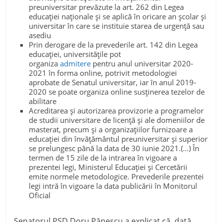
preuniversitar prevăzute la art. 262 din Legea
educaţiei naţionale şi se aplică în oricare an şcolar şi
universitar în care se instituie starea de urgenţă sau
asediu
Prin derogare de la prevederile art. 142 din Legea
educaţiei, universităţile pot
organiza
admitere
pentru anul universitar 2020-
2021 în forma online, potrivit metodologiei
aprobate de Senatul universitar, iar în anul 2019-
2020 se poate organiza online susţinerea tezelor de
abilitare
Acreditarea şi autorizarea provizorie a programelor
de studii universitare de licenţă şi ale domeniilor de
masterat, precum şi a organizaţiilor furnizoare a
educaţiei din învăţământul preuniversitar şi superior
se prelungesc până la data de 30 iunie 2021.(…) În
termen de 15 zile de la intrarea în vigoare a
prezentei legi, Ministerul Educaţiei şi Cercetării
emite normele metodologice. Prevederile prezentei
legi intră în vigoare la data publicării în Monitorul
Oficial
Senatorul PSD Doru Pănescu a explicat că, dată