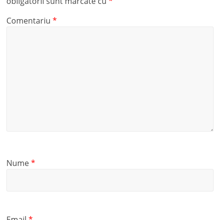
obligatorii sunt marcate cu
*
Comentariu
*
Nume
*
Email
*