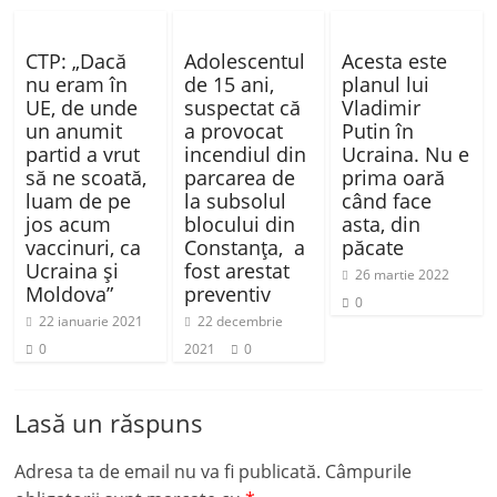
CTP: „Dacă
Adolescentul
Acesta este
nu eram în
de 15 ani,
planul lui
UE, de unde
suspectat că
Vladimir
un anumit
a provocat
Putin în
partid a vrut
incendiul din
Ucraina. Nu e
să ne scoată,
parcarea de
prima oară
luam de pe
la subsolul
când face
jos acum
blocului din
asta, din
vaccinuri, ca
Constanţa, a
păcate
Ucraina şi
fost arestat
26 martie 2022
Moldova”
preventiv
0
22 ianuarie 2021
22 decembrie
0
2021
0
Lasă un răspuns
Adresa ta de email nu va fi publicată.
Câmpurile