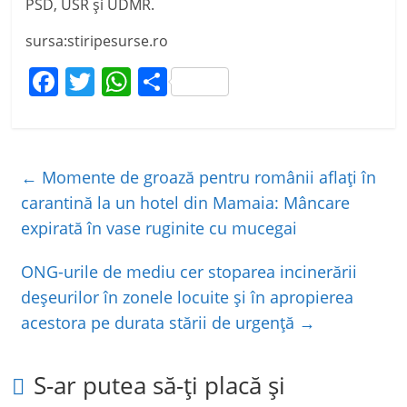
PSD, USR şi UDMR.
sursa:stiripesurse.ro
F
T
W
P
a
w
h
ar
c
itt
at
ta
e
er
s
je
←
Momente de groază pentru românii aflați în
b
A
a
carantină la un hotel din Mamaia: Mâncare
o
p
z
expirată în vase ruginite cu mucegai
o
p
ă
ONG-urile de mediu cer stoparea incinerării
k
deşeurilor în zonele locuite şi în apropierea
acestora pe durata stării de urgenţă
→
S-ar putea să-ți placă și