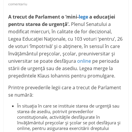
comentariu
A trecut de Parlament o ‘mini-
lege
a educației
pentru starea de urgență’.
Plenul Senatului a
modificat miercuri, în calitate de for decizional,
Legea Educației Naționale, cu 103 voturi ‘pentru’, 26
de voturi ‘împotrivă’ şi o abţinere, în sensul în care
învăţământul preşcolar, şcolar, preuniversitar şi
universitar se poate desfăşura
online
pe perioada
stării de urgenţă sau de asediu. Legea merge la
președintele Klaus Iohannis pentru promulgare.
Printre prevederile legii care a trecut de Parlament
se numără:
În situaţia în care se instituie starea de urgenţă sau
starea de asediu, potrivit prevederilor
constituţionale, activităţile desfăşurate în
învăţământul preşcolar şi şcolar se pot desfăşura şi
online, pentru asigurarea exercitării dreptului