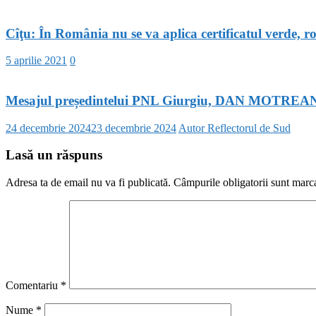
Cîţu: În România nu se va aplica certificatul verde, 
5 aprilie 2021
0
Mesajul președintelui PNL Giurgiu, DAN MOTREANU
24 decembrie 2024
23 decembrie 2024
Autor Reflectorul de Sud
Lasă un răspuns
Adresa ta de email nu va fi publicată.
Câmpurile obligatorii sunt marc
Comentariu
*
Nume
*