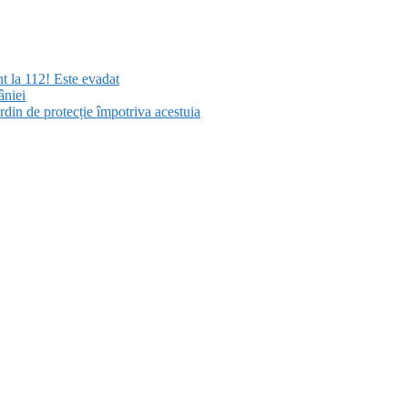
nt la 112! Este evadat
âniei
rdin de protecție împotriva acestuia