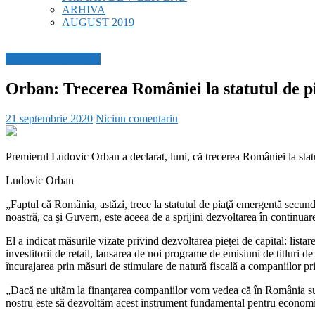
ARHIVA
AUGUST 2019
BREAKING NEWS
Orban: Trecerea României la statutul de p
21 septembrie 2020
Niciun comentariu
Premierul Ludovic Orban a declarat, luni, că trecerea României la statu
Ludovic Orban
„Faptul că România, astăzi, trece la statutul de piaţă emergentă secund
noastră, ca şi Guvern, este aceea de a sprijini dezvoltarea în continu
El a indicat măsurile vizate privind dezvoltarea pieţei de capital: listar
investitorii de retail, lansarea de noi programe de emisiuni de titluri de
încurajarea prin măsuri de stimulare de natură fiscală a companiilor priv
„Dacă ne uităm la finanţarea companiilor vom vedea că în România sunte
nostru este să dezvoltăm acest instrument fundamental pentru economia