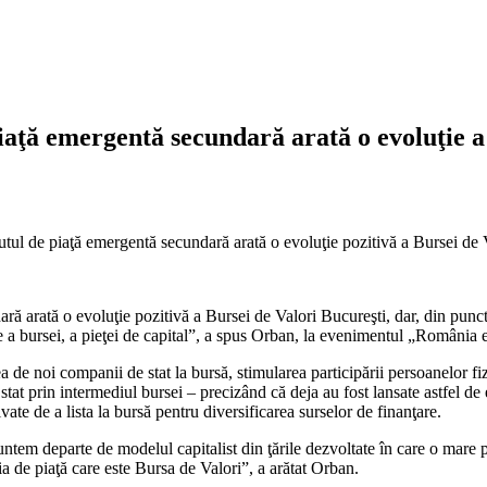
iaţă emergentă secundară arată o evoluţie 
tul de piaţă emergentă secundară arată o evoluţie pozitivă a Bursei de Va
ară arată o evoluţie pozitivă a Bursei de Valori Bucureşti, dar, din punct
are a bursei, a pieţei de capital”, a spus Orban, la evenimentul „România
ea de noi companii de stat la bursă, stimularea participării persoanelor fi
 stat prin intermediul bursei – precizând că deja au fost lansate astfel de
ate de a lista la bursă pentru diversificarea surselor de finanţare.
m departe de modelul capitalist din ţările dezvoltate în care o mare pa
 de piaţă care este Bursa de Valori”, a arătat Orban.