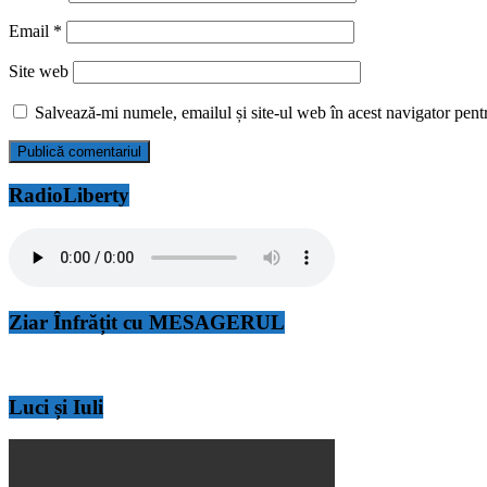
Email
*
Site web
Salvează-mi numele, emailul și site-ul web în acest navigator pent
RadioLiberty
Ziar Înfrățit cu MESAGERUL
Luci și Iuli