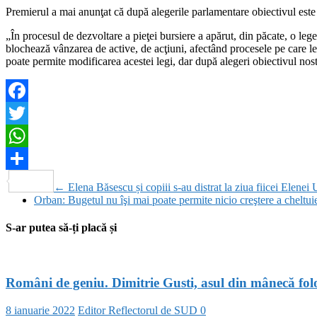
Premierul a mai anunţat că după alegerile parlamentare obiectivul este m
„În procesul de dezvoltare a pieţei bursiere a apărut, din păcate, o leg
blochează vânzarea de active, de acţiuni, afectând procesele pe care l
poate permite modificarea acestei legi, dar după alegeri obiectivul nost
Facebook
Twitter
WhatsApp
Partajează
←
Elena Băsescu și copiii s-au distrat la ziua fiicei Elenei
Orban: Bugetul nu îşi mai poate permite nicio creştere a cheltui
S-ar putea să-ți placă și
Români de geniu. Dimitrie Gusti, asul din mânecă folosi
8 ianuarie 2022
Editor Reflectorul de SUD
0