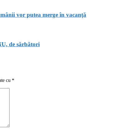
românii vor putea merge în vacanţă
, de sărbători
ate cu
*