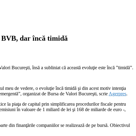
a BVB, dar încă timidă
lori Bucureşti, însă a subliniat că această evoluţie este încă ”timidă”.
ul meu de vedere, o evoluţie încă timidă şi din acest motiv intenţia
 emergentă”, organizat de Bursa de Valori Bucureşti, scrie
Agerpres
.
zice la piaţa de capital prin simplificarea procedurilor fiscale pentru
 emisiuni în valoare de 1 miliard de lei şi 168 de miliarde de euro -,
rte din finanţările companiilor se realizează de pe bursă. Obiectivul