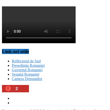
Link-uri utile
Reflectorul de Sud
Presedintia Romaniei
Guvernul Romaniei
Senatul Romaniei
Camera Deputatilor
2