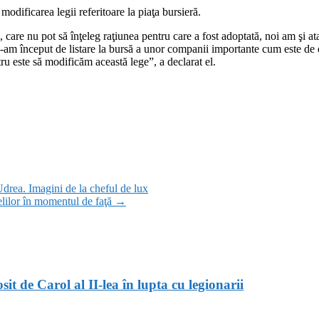
odificarea legii referitoare la piaţa bursieră.
e, care nu pot să înţeleg raţiunea pentru care a fost adoptată, noi am şi 
e-am început de listare la bursă a unor companii importante cum este de 
ru este să modificăm această lege”, a declarat el.
 Udrea. Imagini de la cheful de lux
elilor în momentul de faţă
→
t de Carol al II-lea în lupta cu legionarii