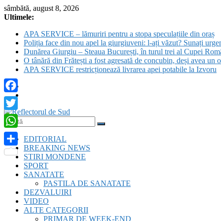
Skip
sâmbătă, august 8, 2026
to
Ultimele:
content
APA SERVICE – lămuriri pentru a stopa speculațiile din oraș
Poliția face din nou apel la giurgiuveni: l-ați văzut? Sunați urge
Dunărea Giurgiu – Steaua București, în turul trei al Cupei Rom
O tânără din Frătești a fost agresată de concubin, deși avea un o
APA SERVICE restricționează livrarea apei potabile la Izvoru
Facebook
Twitter
Reflectorul
WhatsApp
EDITORIAL
de
BREAKING NEWS
Sud
Partajează
STIRI MONDENE
SPORT
SANATATE
PASTILA DE SANATATE
DEZVALUIRI
VIDEO
ALTE CATEGORII
PRIMAR DE WEEK-END