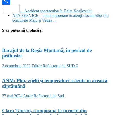
WhatsApp
Partajează
←
Accident spectaculos în Delta Neajlovului
APA SERVICE – anunț important în atenția locuitorilor din
comunele Malu și Vedea
→
S-ar putea să-ți placă și
Barajul de la Roșia Montană, în pericol de
prăbușire
2 octombrie 2022
Editor Reflectorul de SUD
0
ANM: Ploi, vijelii și temperaturi scăzute în această
săptămână
27 mai 2024
Autor Reflectorul de Sud
Clara Tauson, campioană la turneul din