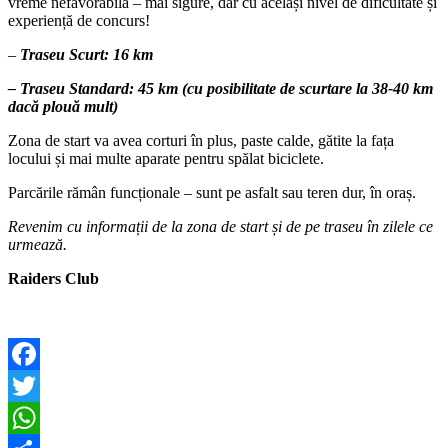
vreme nefavorabilă – mai sigure, dar cu același nivel de dificultate și
experiență de concurs!
–
Traseu Scurt: 16 km
– Traseu Standard: 45 km (cu posibilitate de scurtare la 38-40 km
dacă plouă mult)
Zona de start va avea corturi în plus, paste calde, gătite la fața
locului și mai multe aparate pentru spălat biciclete.
Parcările rămân funcționale – sunt pe asfalt sau teren dur, în oraș.
Revenim cu informații de la zona de start și de pe traseu în zilele ce
urmează.
Raiders Club
Facebook
Twitter