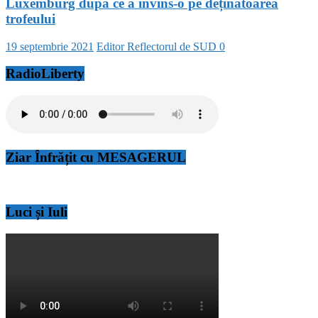
Luxemburg după ce a învins-o pe deținătoarea
trofeului
19 septembrie 2021
Editor Reflectorul de SUD
0
RadioLiberty
Ziar Înfrățit cu MESAGERUL
Luci și Iuli