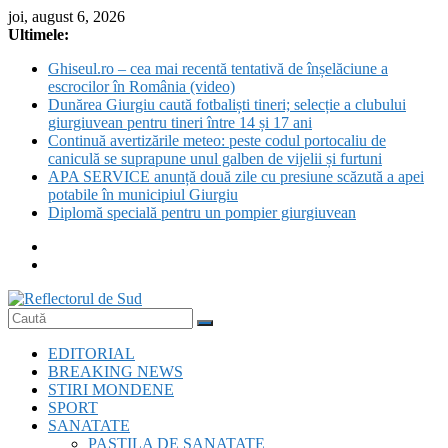
Skip
joi, august 6, 2026
to
Ultimele:
content
Ghiseul.ro – cea mai recentă tentativă de înșelăciune a
escrocilor în România (video)
Dunărea Giurgiu caută fotbaliști tineri; selecție a clubului
giurgiuvean pentru tineri între 14 și 17 ani
Continuă avertizările meteo: peste codul portocaliu de
caniculă se suprapune unul galben de vijelii și furtuni
APA SERVICE anunță două zile cu presiune scăzută a apei
potabile în municipiul Giurgiu
Diplomă specială pentru un pompier giurgiuvean
Reflectorul
EDITORIAL
de
BREAKING NEWS
Sud
STIRI MONDENE
SPORT
SANATATE
PASTILA DE SANATATE