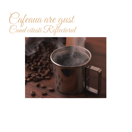
Cafeaua are gust
Cand citesti Reflectorul