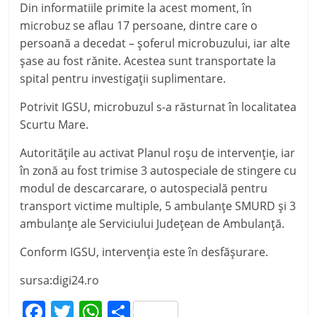
Din informatiile primite la acest moment, în
microbuz se aflau 17 persoane, dintre care o
persoană a decedat – șoferul microbuzului, iar alte
șase au fost rănite. Acestea sunt transportate la
spital pentru investigații suplimentare.
Potrivit IGSU, microbuzul s-a răsturnat în localitatea
Scurtu Mare.
Autoritățile au activat Planul roșu de intervenție, iar
în zonă au fost trimise 3 autospeciale de stingere cu
modul de descarcarare, o autospecială pentru
transport victime multiple, 5 ambulanțe SMURD și 3
ambulanțe ale Serviciului Județean de Ambulanță.
Conform IGSU, intervenția este în desfășurare.
sursa:digi24.ro
F
T
W
P