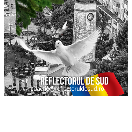
redactie@reflectoruldesud.ro