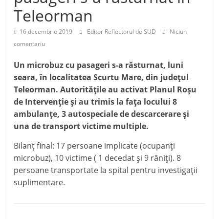
Teleorman
16 decembrie 2019
Editor Reflectorul de SUD
Niciun
comentariu
Un microbuz cu pasageri s-a răsturnat, luni
seara, în localitatea Scurtu Mare, din județul
Teleorman. Autoritățile au activat Planul Roșu
de Intervenție și au trimis la fața locului 8
ambulanțe, 3 autospeciale de descarcerare și
una de transport victime multiple.
Bilanț final: 17 persoane implicate (ocupanți
microbuz), 10 victime ( 1 decedat și 9 răniți). 8
persoane transportate la spital pentru investigații
suplimentare.