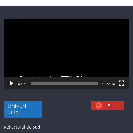
Player
video
00:00
01:33:40
Link-uri
3
utile
Reflectorul de Sud