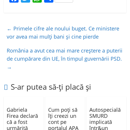
a
w
h
ar
c
itt
at
ta
e
er
s
je
←
Primele cifre ale noului buget. Ce ministere
b
A
a
vor avea mai mulți bani și cine pierde
o
p
z
România a avut cea mai mare creștere a puterii
o
p
ă
de cumpărare din UE, în timpul guvernării PSD.
k
→
S-ar putea să-ți placă și
Gabriela
Cum poți să
Autospecială
Firea declară
îți creezi un
SMURD
că a fost
cont pe
implicată
urmărită
portalul APA
într&un