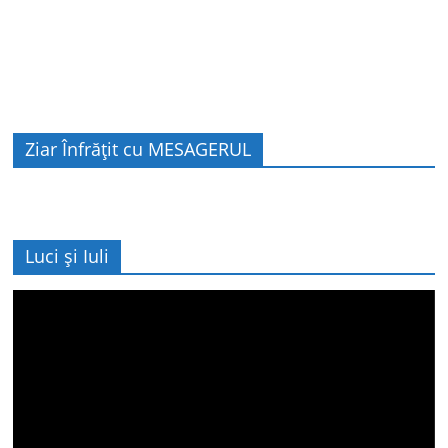
Ziar Înfrățit cu MESAGERUL
Luci și Iuli
Player
video