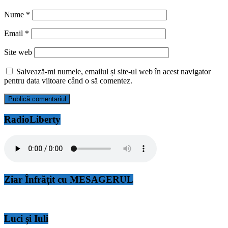
Nume
*
Email
*
Site web
Salvează-mi numele, emailul și site-ul web în acest navigator
pentru data viitoare când o să comentez.
RadioLiberty
Ziar Înfrățit cu MESAGERUL
Luci și Iuli