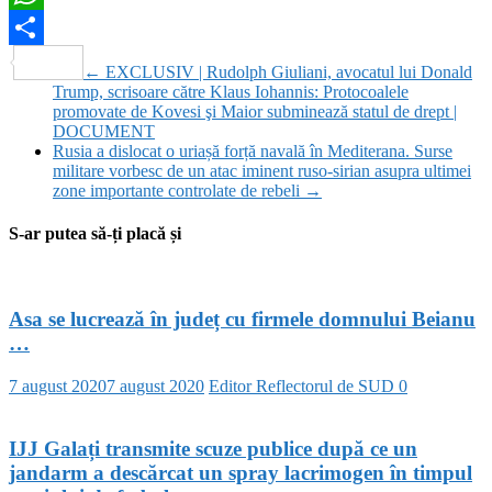
WhatsApp
Partajează
←
EXCLUSIV | Rudolph Giuliani, avocatul lui Donald
Trump, scrisoare către Klaus Iohannis: Protocoalele
promovate de Kovesi şi Maior subminează statul de drept |
DOCUMENT
Rusia a dislocat o uriașă forță navală în Mediterana. Surse
militare vorbesc de un atac iminent ruso-sirian asupra ultimei
zone importante controlate de rebeli
→
S-ar putea să-ți placă și
Asa se lucrează în județ cu firmele domnului Beianu
…
7 august 2020
7 august 2020
Editor Reflectorul de SUD
0
IJJ Galați transmite scuze publice după ce un
jandarm a descărcat un spray lacrimogen în timpul