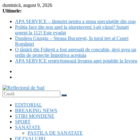
Skip
duminică, august 9, 2026
to
Ultimele:
content
APA SERVICE – lămuriri pentru a stopa speculațiile din oraș
Poliția face din nou apel la giurgiuveni: l-ați văzut? Sunați
urgent la 112! Este evadat
Dunărea Giurgiu – Steaua București, în turul trei al Cupei
României
O tânără din Frătești a fost agresată de concubin, deși avea un
ordin de protecție împotriva acestuia
APA SERVICE restricționează livrarea apei potabile la Izvoru
Reflectorul
EDITORIAL
de
BREAKING NEWS
Sud
STIRI MONDENE
SPORT
SANATATE
PASTILA DE SANATATE
DEZVALUIRI