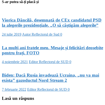
S-ar putea să-ți placă și
Viorica Dăncilă, desemnată de CEx candidatul PSD
la alegerile prezidenţiale. „O să câştigăm alegerile”
24 iulie 2019
Autor Reflectorul de Sud
0
La mulți ani fratele meu. Mesaje și felicitări deosebite
pentru frați. FOTO
4 noiembrie 2021
Editor Reflectorul de SUD
0
Biden: Dacă Rusia invadează Ucraina, „nu va mai
exista” gazoductul Nord Stream 2
7 februarie 2022
Editor Reflectorul de SUD
0
Lasă un răspuns