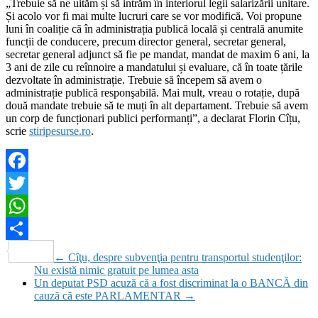
„Trebuie să ne uităm și să intrăm în interiorul legii salarizării unitare.
Și acolo vor fi mai multe lucruri care se vor modifică. Voi propune
luni în coaliție că în administrația publică locală și centrală anumite
funcții de conducere, precum director general, secretar general,
secretar general adjunct să fie pe mandat, mandat de maxim 6 ani, la
3 ani de zile cu reînnoire a mandatului și evaluare, că în toate țările
dezvoltate în administrație. Trebuie să începem să avem o
administrație publică responşabilă. Mai mult, vreau o rotație, după
două mandate trebuie să te muți în alt departament. Trebuie să avem
un corp de funcționari publici performanți”, a declarat Florin Cîțu,
scrie
stiripesurse.ro
.
Facebook
Twitter
WhatsApp
Partajează
←
Cîţu, despre subvenţia pentru transportul studenţilor:
Nu există nimic gratuit pe lumea asta
Un deputat PSD acuză că a fost discriminat la o BANCĂ din
cauză că este PARLAMENTAR
→