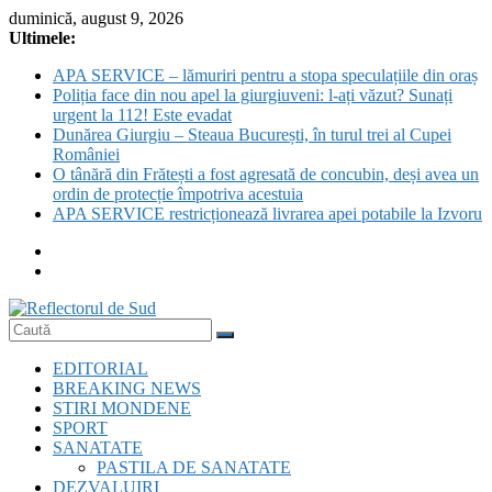
Skip
duminică, august 9, 2026
to
Ultimele:
content
APA SERVICE – lămuriri pentru a stopa speculațiile din oraș
Poliția face din nou apel la giurgiuveni: l-ați văzut? Sunați
urgent la 112! Este evadat
Dunărea Giurgiu – Steaua București, în turul trei al Cupei
României
O tânără din Frătești a fost agresată de concubin, deși avea un
ordin de protecție împotriva acestuia
APA SERVICE restricționează livrarea apei potabile la Izvoru
Reflectorul
EDITORIAL
de
BREAKING NEWS
Sud
STIRI MONDENE
SPORT
SANATATE
PASTILA DE SANATATE
DEZVALUIRI