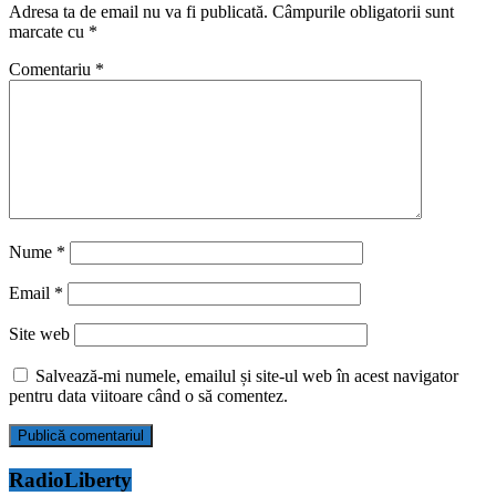
Adresa ta de email nu va fi publicată.
Câmpurile obligatorii sunt
marcate cu
*
Comentariu
*
Nume
*
Email
*
Site web
Salvează-mi numele, emailul și site-ul web în acest navigator
pentru data viitoare când o să comentez.
RadioLiberty