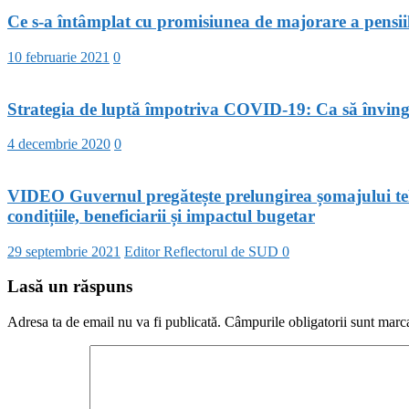
Ce s-a întâmplat cu promisiunea de majorare a pensiil
10 februarie 2021
0
Strategia de luptă împotriva COVID-19: Ca să înving
4 decembrie 2020
0
​VIDEO Guvernul pregătește prelungirea șomajului tehni
condițiile, beneficiarii și impactul bugetar
29 septembrie 2021
Editor Reflectorul de SUD
0
Lasă un răspuns
Adresa ta de email nu va fi publicată.
Câmpurile obligatorii sunt marc