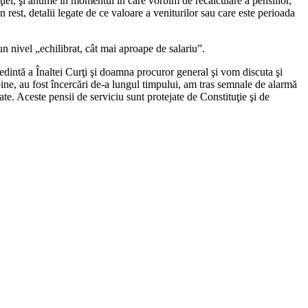
ţiei, şi anume în momentul în care vorbim de recalculare a pensiilor,
n rest, detalii legate de ce valoare a veniturilor sau care este perioada
 un nivel „echilibrat, cât mai aproape de salariu”.
şedintă a Înaltei Curţi şi doamna procuror general şi vom discuta şi
 bine, au fost încercări de-a lungul timpului, am tras semnale de alarmă
tate. Aceste pensii de serviciu sunt protejate de Constituţie şi de