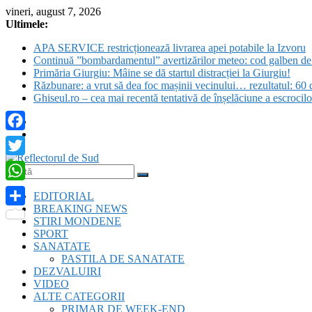
Skip
vineri, august 7, 2026
to
Ultimele:
content
APA SERVICE restricționează livrarea apei potabile la Izvoru
Continuă ”bombardamentul” avertizărilor meteo: cod galben de c
Primăria Giurgiu: Mâine se dă startul distracției la Giurgiu!
Răzbunare: a vrut să dea foc mașinii vecinului… rezultatul: 60 d
Ghiseul.ro – cea mai recentă tentativă de înșelăciune a escrocil
Facebook
Twitter
Reflectorul
WhatsApp
EDITORIAL
de
BREAKING NEWS
Sud
Partajează
STIRI MONDENE
SPORT
SANATATE
PASTILA DE SANATATE
DEZVALUIRI
VIDEO
ALTE CATEGORII
PRIMAR DE WEEK-END