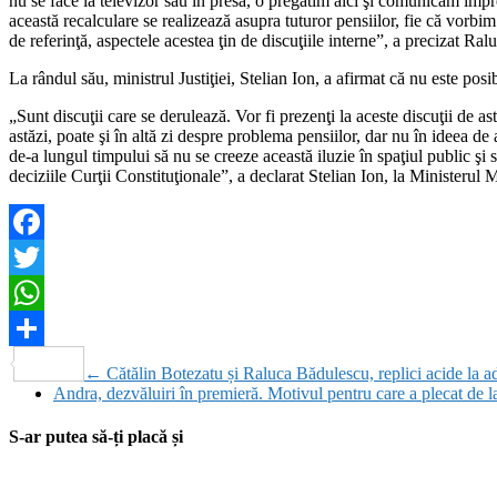
nu se face la televizor sau în presă, o pregătim aici şi comunicăm împr
această recalculare se realizează asupra tuturor pensiilor, fie că vorbim 
de referinţă, aspectele acestea ţin de discuţiile interne”, a precizat Ra
La rândul său, ministrul Justiţiei, Stelian Ion, a afirmat că nu este posi
„Sunt discuţii care se derulează. Vor fi prezenţi la aceste discuţii de 
astăzi, poate şi în altă zi despre problema pensiilor, dar nu în ideea de
de-a lungul timpului să nu se creeze această iluzie în spaţiul public şi s
deciziile Curţii Constituţionale”, a declarat Stelian Ion, la Ministerul 
Facebook
Twitter
WhatsApp
Partajează
←
Cătălin Botezatu și Raluca Bădulescu, replici acide la ad
Andra, dezvăluiri în premieră. Motivul pentru care a plecat de
S-ar putea să-ți placă și