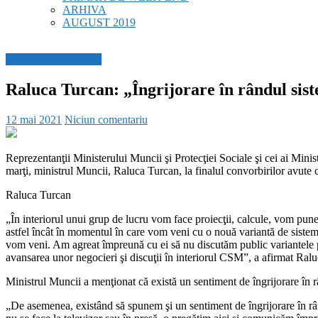
ARHIVA
AUGUST 2019
BREAKING NEWS
Raluca Turcan: „Îngrijorare în rândul siste
12 mai 2021
Niciun comentariu
Reprezentanţii Ministerului Muncii şi Protecţiei Sociale şi cei ai Minist
marţi, ministrul Muncii, Raluca Turcan, la finalul convorbirilor avute cu 
Raluca Turcan
„În interiorul unui grup de lucru vom face proiecţii, calcule, vom pune 
astfel încât în momentul în care vom veni cu o nouă variantă de sistem d
vom veni. Am agreat împreună cu ei să nu discutăm public variantele pe
avansarea unor negocieri şi discuţii în interiorul CSM”, a afirmat Ral
Ministrul Muncii a menţionat că există un sentiment de îngrijorare în râ
„De asemenea, existând să spunem şi un sentiment de îngrijorare în rândul