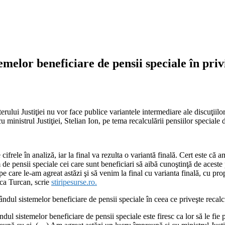
melor beneficiare de pensii speciale în priv
erului Justiţiei nu vor face publice variantele intermediare ale discuţiilor
ministrul Justiţiei, Stelian Ion, pe tema recalculării pensiilor speciale di
cifrele în analiză, iar la final va rezulta o variantă finală. Cert este c
e pensii speciale cei care sunt beneficiari să aibă cunoştinţă de aceste p
 care le-am agreat astăzi şi să venim la final cu varianta finală, cu pro
uca Turcan, scrie
stiripesurse.ro.
ndul sistemelor beneficiare de pensii speciale în ceea ce priveşte recalc
 sistemelor beneficiare de pensii speciale este firesc ca lor să le fie pr