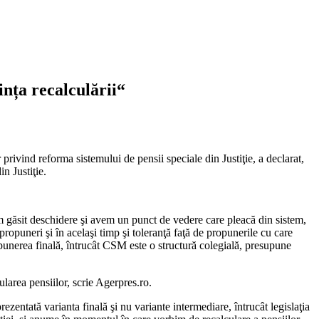
ința recalculării“
 privind reforma sistemului de pensii speciale din Justiţie, a declarat,
n Justiţie.
ă am găsit deschidere şi avem un punct de vedere care pleacă din sistem,
ropuneri şi în acelaşi timp şi toleranţă faţă de propunerile cu care
punerea finală, întrucât CSM este o structură colegială, presupune
ularea pensiilor, scrie Agerpres.ro.
ezentată varianta finală şi nu variante intermediare, întrucât legislaţia