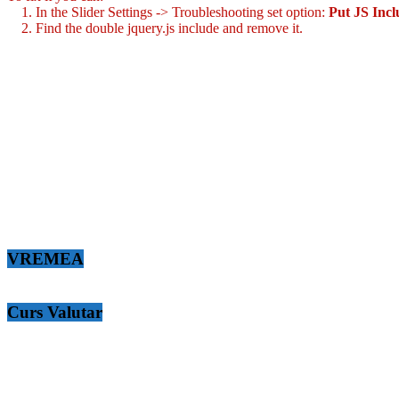
1. In the Slider Settings -> Troubleshooting set option:
Put JS Inc
2. Find the double jquery.js include and remove it.
VREMEA
Curs Valutar