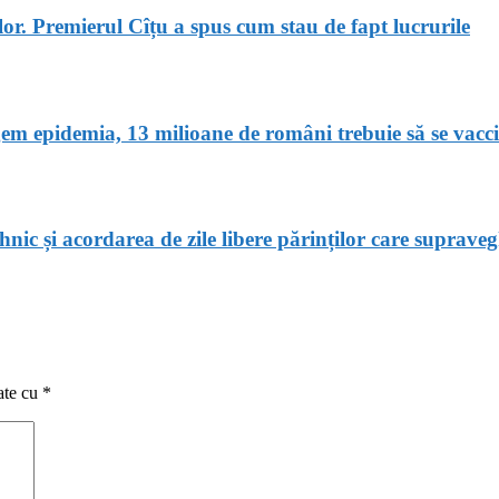
or. Premierul Cîțu a spus cum stau de fapt lucrurile
em epidemia, 13 milioane de români trebuie să se vacc
c și acordarea de zile libere părinților care supraveghe
ate cu
*