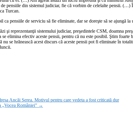
eună cu ei. (…) Am agreat astăzi un lucru împreună şi cu ministrul Justi
de pensiile din sistemul judiciar, fie că vorbim de celelalte pensii. (…) Î
luca Turcan.
bil ca pensiile de serviciu să fie eliminate, dar se doreşte să se ajungă la
astăzi şi reprezentanţii sistemului judiciar, preşedintele CSM, doamna pre
 a se elimina efectiv aceste pensii, pentru că nu este posibil. Ştim foarte
ă nu se hrănească acest discurs că aceste pensii pot fi eliminate în totali
Muncii.
resa Ancăi Serea. Motivul pentru care vedeta a fost criticată dur
 la „Vocea României”
→