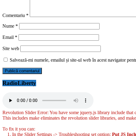
Comentariu
*
Nume
*
Email
*
Site web
Salvează-mi numele, emailul și site-ul web în acest navigator pent
RadioLiberty
Revolution Slider Error: You have some jquery.js library include that co
This includes make eliminates the revolution slider libraries, and make
To fix it you can:
1. In the Slider Settings -> Troubleshooting set option:
Put JS Inc