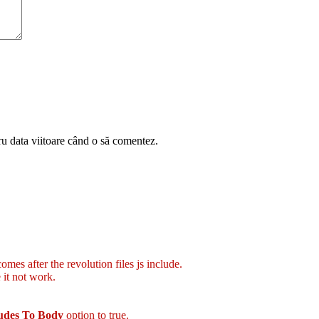
ru data viitoare când o să comentez.
mes after the revolution files js include.
 it not work.
ludes To Body
option to true.