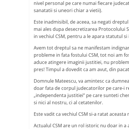
nivel personal pe care numai fiecare judecator 
sanatatii si uneori chiar a vietii).
Este inadmisibil, de aceea, sa negati dreptul
mai ales dupa desecretizarea Protocolului SR
in vechiul CSM, pentru a le apara statutul si
Avem tot dreptul sa ne manifestam indignar
probleme in fata fostului CSM, tot noi am fos
aduce atingere imaginii justitiei, nu proble
pres! Timpul a dovedit ca am avut, din pacat
Domnule Mateescu, va amintesc ca dumneavoa
doar fata de corpul judecatorilor pe care-i r
„independenta justitiei” pe care sunteti ch
si nici al nostru, ci al cetatenilor.
Este vadit ca vechiul CSM si-a ratat aceasta 
Actualul CSM are un rol istoric nu doar in a a