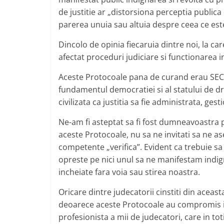
de justitie ar „distorsiona perceptia public
parerea unuia sau altuia despre ceea ce este e
Dincolo de opinia fiecaruia dintre noi, la ca
afectat proceduri judiciare si functionarea inst
Aceste Protocoale pana de curand erau SECRE
fundamentul democratiei si al statului de dr
civilizata ca justitia sa fie administrata, ges
Ne-am fi asteptat sa fi fost dumneavoastra p
aceste Protocoale, nu sa ne invitati sa ne a
competente „verifica”. Evident ca trebuie sa v
opreste pe nici unul sa ne manifestam indign
incheiate fara voia sau stirea noastra.
Oricare dintre judecatorii cinstiti din aceast
deoarece aceste Protocoale au compromis in
profesionista a mii de judecatori, care in to