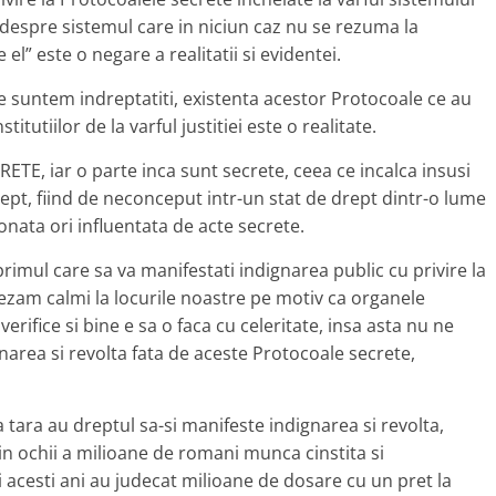
a despre sistemul care in niciun caz nu se rezuma la
l” este o negare a realitatii si evidentei.
re suntem indreptatiti, existenta acestor Protocoale ce au
itutiilor de la varful justitiei este o realitate.
TE, iar o parte inca sunt secrete, ceea ce incalca insusi
ept, fiind de neconceput intr-un stat de drept dintr-o lume
tionata ori influentata de acte secrete.
rimul care sa va manifestati indignarea public cu privire la
sezam calmi la locurile noastre pe motiv ca organele
erifice si bine e sa o faca cu celeritate, insa asta nu ne
area si revolta fata de aceste Protocoale secrete,
a tara au dreptul sa-si manifeste indignarea si revolta,
 ochii a milioane de romani munca cinstita si
ti acesti ani au judecat milioane de dosare cu un pret la