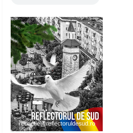
redactie@reflectoruldesud.ro