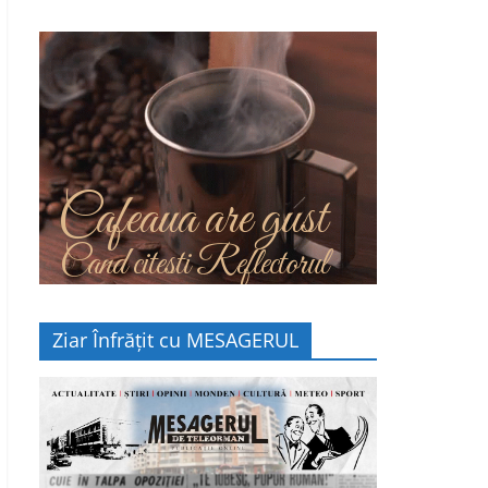
Cafeaua are gust
Cand citesti Reflectorul
Ziar Înfrățit cu MESAGERUL