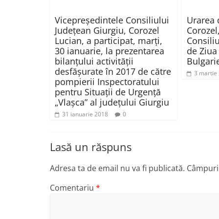
Vicepreşedintele Consiliului
Urarea 
Judeţean Giurgiu, Corozel
Corozel
Lucian, a participat, marţi,
Consili
30 ianuarie, la prezentarea
de Ziua
bilanţului activităţii
Bulgari
desfăşurate în 2017 de către
3 martie
pompierii Inspectoratului
pentru Situaţii de Urgenţă
„Vlaşca” al judeţului Giurgiu
31 ianuarie 2018
0
Lasă un răspuns
Adresa ta de email nu va fi publicată.
Câmpuril
Comentariu
*