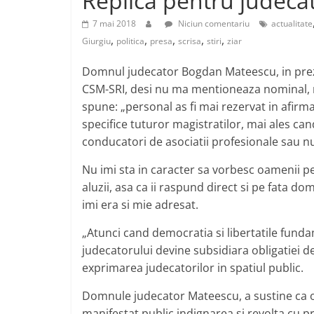
Replică pentru judec
j
p
e
7 mai 2018
Niciun comentariu
actualitate
a
,
,
,
,
,
Giurgiu
politica
presa
scrisa
stiri
ziar
z
Domnul judecator Bogdan Mateescu, in pre
ă
CSM-SRI, desi nu ma mentioneaza nominal, 
spune: „personal as fi mai rezervat in afirma
specifice tuturor magistratilor, mai ales cand
conducatori de asociatii profesionale sau nu
Nu imi sta in caracter sa vorbesc oamenii pe
aluzii, asa ca ii raspund direct si pe fata d
imi era si mie adresat.
„Atunci cand democratia si libertatile funda
judecatorului devine subsidiara obligatiei d
exprimarea judecatorilor in spatiul public.
Domnule judecator Mateescu, a sustine ca op
manifestat public indignarea si revolta cu pr