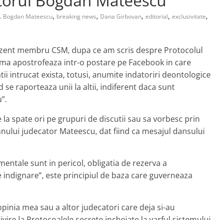
ătorul Bogdan Mateescu
,
,
,
,
,
,
Bogdan Mateescu
breaking news
Dana Girbovan
editorial
exclusivitate
zent membru CSM, dupa ce am scris despre Protocolul
ma apostrofeaza intr-o postare pe Facebook in care
tii intrucat exista, totusi, anumite indatoriri deontologice
 se raporteaza unii la altii, indiferent daca sunt
”.
 la spate ori pe grupuri de discutii sau sa vorbesc prin
omnului judecator Mateescu, dat fiind ca mesajul dansului
mentale sunt in pericol, obligatia de rezerva a
e indignare”, este principiul de baza care guverneaza
inia mea sau a altor judecatori care deja si-au
ivire la Protocoalele secrete incheiate la varful sistemului