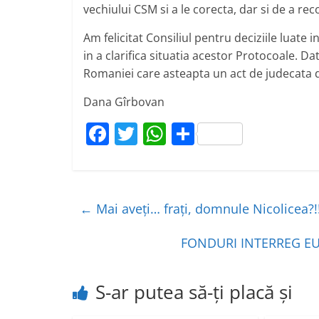
vechiului CSM si a le corecta, dar si de a re
Am felicitat Consiliul pentru deciziile luate
in a clarifica situatia acestor Protocoale. Da
Romaniei care asteapta un act de judecata d
Dana Gîrbovan
F
T
W
P
a
w
h
ar
c
itt
at
ta
e
er
s
je
←
Mai aveți… frați, domnule Nicolicea?!!
b
A
a
o
p
z
FONDURI INTERREG E
o
p
ă
k
S-ar putea să-ți placă și