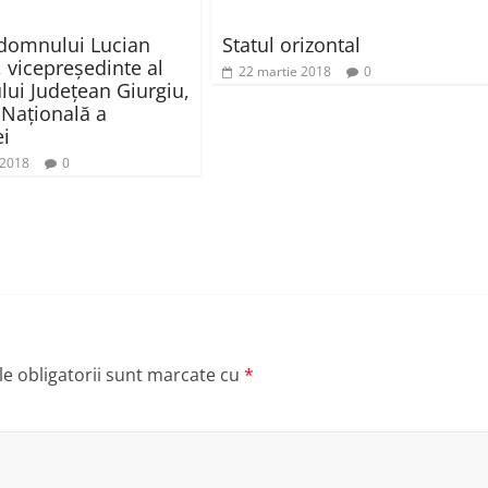
domnului Lucian
Statul orizontal
, vicepreşedinte al
22 martie 2018
0
ului Judeţean Giurgiu,
 Naţională a
ei
 2018
0
e obligatorii sunt marcate cu
*