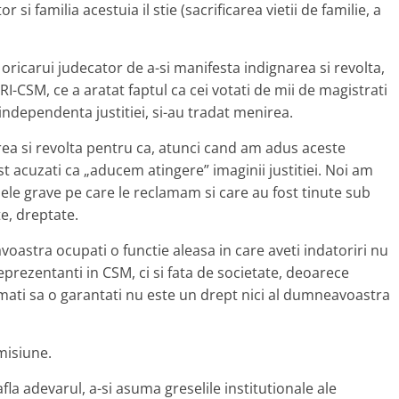
si familia acestuia il stie (sacrificarea vietii de familie, a
 oricarui judecator de a-si manifesta indignarea si revolta,
I-CSM, ce a aratat faptul ca cei votati de mii de magistrati
 independenta justitiei, si-au tradat menirea.
ea si revolta pentru ca, atunci cand am adus aceste
t acuzati ca „aducem atingere” imaginii justitiei. Noi am
mele grave pe care le reclamam si care au fost tinute sub
e, dreptate.
stra ocupati o functie aleasa in care aveti indatoriri nu
eprezentanti in CSM, ci si fata de societate, deoarece
emati sa o garantati nu este un drept nici al dumneavoastra
misiune.
fla adevarul, a-si asuma greselile institutionale ale