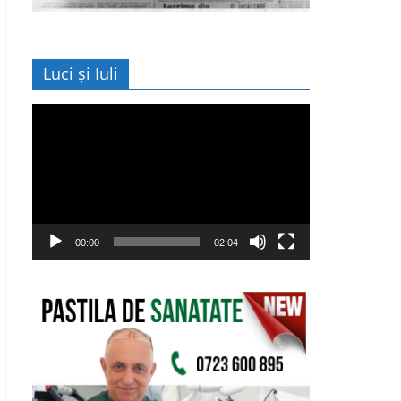
Luci și Iuli
Player
video
00:00
02:04