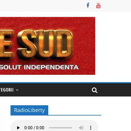
TEGORII
RadioLiberty