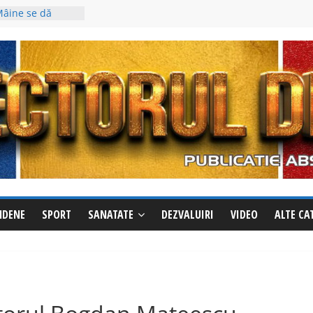
damentul”
o: cod galben de
Mâine se dă
la Giurgiu!
să dea foc
rezultatul: 60 de
ciar
ai recentă
ciune a
ia (video)
cționează
ile la Izvoru
NDENE
SPORT
SANATATE
DEZVALUIRI
VIDEO
ALTE CA