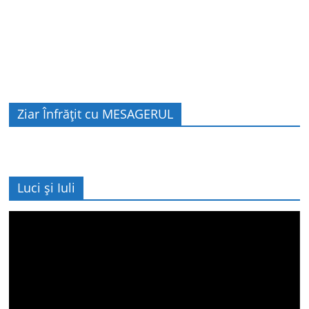
Ziar Înfrățit cu MESAGERUL
Luci și Iuli
Player
video