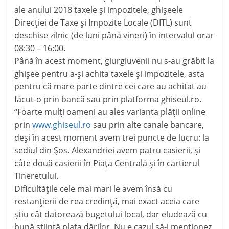
ale anului 2018 taxele și impozitele, ghișeele
Direcției de Taxe și Impozite Locale (DITL) sunt
deschise zilnic (de luni până vineri) în intervalul orar
08:30 – 16:00.
Până în acest moment, giurgiuvenii nu s-au grăbit la
ghișee pentru a-și achita taxele și impozitele, asta
pentru că mare parte dintre cei care au achitat au
făcut-o prin bancă sau prin platforma ghiseul.ro.
“Foar
te mulți oameni au ales varianta plății online
prin
www.ghiseul.ro
sau prin alte canale bancare,
deși în acest moment avem trei puncte de lucru: la
sediul din Șos. Alexandriei avem patru casierii, și
câte două casierii în Piața Centrală și în cartierul
Tineretului.
Dificultățile cele mai mari le avem însă cu
restanțierii de rea credință, mai exact aceia care
știu cât datorează bugetului local, dar eludează cu
bună știință plata dărilor. Nu e cazul să-i menționez