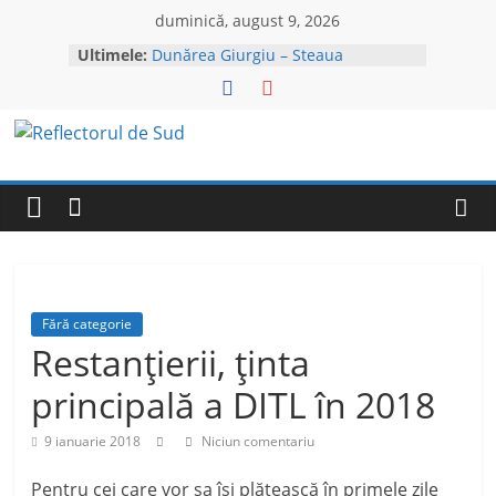
Skip
duminică, august 9, 2026
to
Ultimele:
Dunărea Giurgiu – Steaua
content
București, în turul trei al Cupei
României
O tânără din Frătești a fost
Reflectorul
agresată de concubin, deși avea un
ordin de protecție împotriva
acestuia
de
APA SERVICE restricționează
livrarea apei potabile la Izvoru
APA SERVICE – lămuriri pentru a
Sud
stopa speculațiile din oraș
Poliția face din nou apel la
giurgiuveni: l-ați văzut? Sunați
Fără categorie
urgent la 112! Este evadat
Restanțierii, ținta
principală a DITL în 2018
9 ianuarie 2018
Niciun comentariu
Pentru cei care vor sa își plătească în primele zile