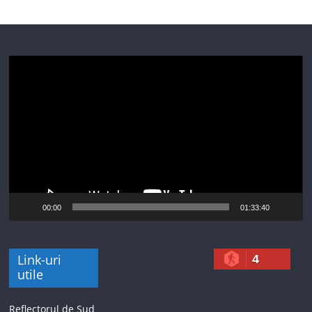
Player
video
00:00
01:33:40
Link-uri
4
utile
Reflectorul de Sud