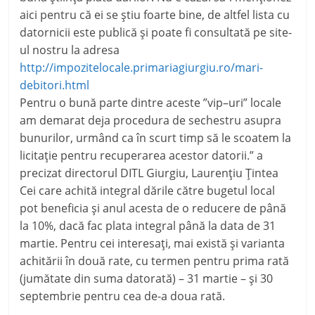
aici pentru că ei se știu foarte bine, de altfel lista cu
datornicii este publică și poate fi consultată pe site-
ul nostru la adresa
http://impozitelocale.primariagiurgiu.ro/mari-
debitori.html
Pentru o bună parte dintre aceste ”vip–uri” locale
am demarat deja procedura de sechestru asupra
bunurilor, urmând ca în scurt timp să le scoatem la
licitație pentru recuperarea acestor datorii.” a
precizat directorul DITL Giurgiu, Laurențiu Țintea
Cei care achită integral dările către bugetul local
pot beneficia și anul acesta de o reducere de până
la 10%, dacă fac plata integral până la data de 31
martie. Pentru cei interesați, mai există și varianta
achitării în două rate, cu termen pentru prima rată
(jumătate din suma datorată) – 31 martie – și 30
septembrie pentru cea de-a doua rată.