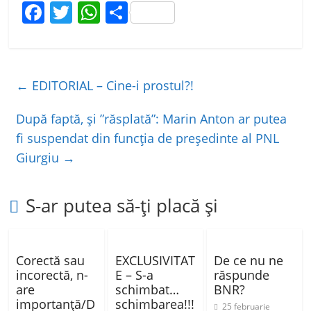
F
T
W
P
a
w
h
ar
c
itt
at
ta
e
er
s
je
←
EDITORIAL – Cine-i prostul?!
b
A
a
o
p
z
După faptă, și ”răsplată”: Marin Anton ar putea
fi suspendat din funcția de președinte al PNL
o
p
ă
Giurgiu
→
k
S-ar putea să-ți placă și
Corectă sau
EXCLUSIVITAT
De ce nu ne
incorectă, n-
E – S-a
răspunde
are
schimbat…
BNR?
importanță/D
schimbarea!!!
25 februarie