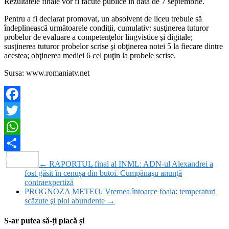
Rezultatele finale vor fi făcute publice în data de 7 septembrie.
Pentru a fi declarat promovat, un absolvent de liceu trebuie să
îndeplinească următoarele condiţii, cumulativ: susţinerea tuturor
probelor de evaluare a competenţelor lingvistice şi digitale;
susţinerea tuturor probelor scrise şi obţinerea notei 5 la fiecare dintre
acestea; obţinerea mediei 6 cel puţin la probele scrise.
Sursa: www.romaniatv.net
Facebook
Twitter
WhatsApp
Partajează
←
RAPORTUL final al INML: ADN-ul Alexandrei a
fost găsit în cenuşa din butoi. Cumpănaşu anunţă
contraexpertiză
PROGNOZA METEO. Vremea întoarce foaia: temperaturi
scăzute şi ploi abundente
→
S-ar putea să-ți placă și