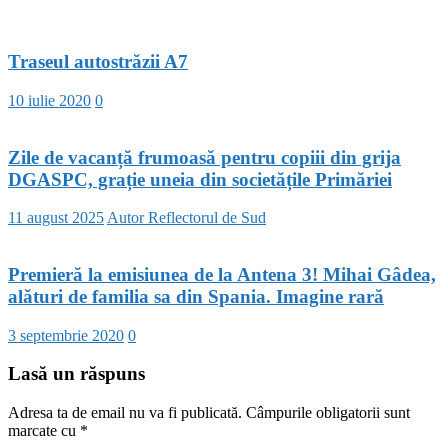
Traseul autostrăzii A7
10 iulie 2020
0
Zile de vacanță frumoasă pentru copiii din grija
DGASPC, grație uneia din societățile Primăriei
11 august 2025
Autor Reflectorul de Sud
Premieră la emisiunea de la Antena 3! Mihai Gâdea,
alături de familia sa din Spania. Imagine rară
3 septembrie 2020
0
Lasă un răspuns
Adresa ta de email nu va fi publicată.
Câmpurile obligatorii sunt
marcate cu
*