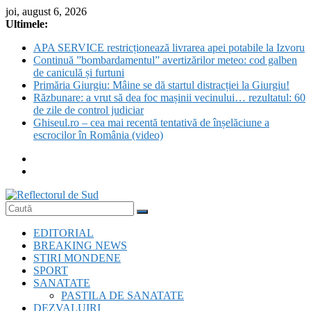
Skip
joi, august 6, 2026
to
Ultimele:
content
APA SERVICE restricționează livrarea apei potabile la Izvoru
Continuă ”bombardamentul” avertizărilor meteo: cod galben
de caniculă și furtuni
Primăria Giurgiu: Mâine se dă startul distracției la Giurgiu!
Răzbunare: a vrut să dea foc mașinii vecinului… rezultatul: 60
de zile de control judiciar
Ghiseul.ro – cea mai recentă tentativă de înșelăciune a
escrocilor în România (video)
Reflectorul
EDITORIAL
de
BREAKING NEWS
Sud
STIRI MONDENE
SPORT
SANATATE
PASTILA DE SANATATE
DEZVALUIRI