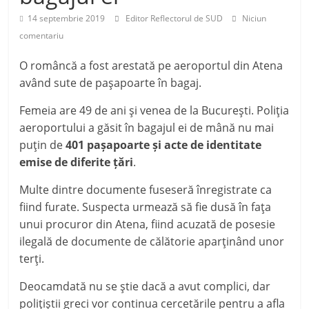
14 septembrie 2019
Editor Reflectorul de SUD
Niciun
comentariu
O româncă a fost arestată pe aeroportul din Atena
având sute de paşapoarte în bagaj.
Femeia are 49 de ani şi venea de la Bucureşti. Poliţia
aeroportului a găsit în bagajul ei de mână nu mai
puţin de
401 paşapoarte şi acte de identitate
emise de diferite ţări
.
Multe dintre documente fuseseră înregistrate ca
fiind furate. Suspecta urmează să fie dusă în faţa
unui procuror din Atena, fiind acuzată de posesie
ilegală de documente de călătorie aparţinând unor
terţi.
Deocamdată nu se ştie dacă a avut complici, dar
poliţiştii greci vor continua cercetările pentru a afla