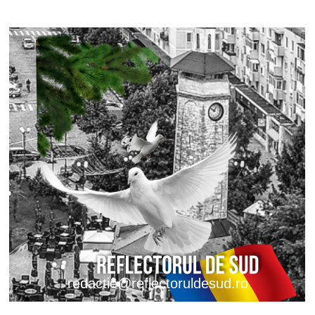
redactie@reflectoruldesud.ro