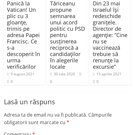
Panică la
Tăriceanu
Din 23 mai
Vatican! Un
propune
Israelul își
plic cu 3
semnarea
redeschide
gloanțe,
unui acord
granițele.
trimis pe
politic cu PSD
Director de
adresa Papei
pentru
agenție: ”Cine
Francisc. Ce
susţinerea
nu se
s-a
reciprocă a
vaccinează
descoperit în
candidaţilor
trebuie să
urma
în alegerile
renunţe la
verificărilor
locale
excursie”
9 august 2021
30 iulie 2020
15 aprilie 2021
0
0
0
Lasă un răspuns
Adresa ta de email nu va fi publicată.
Câmpurile
obligatorii sunt marcate cu
*
Comentariu
*