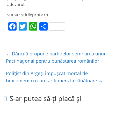
adevărul.
sursa : stirileprotv.ro
F
T
W
P
a
w
h
ar
c
itt
at
ta
e
er
s
je
←
Dăncilă propune partidelor semnarea unui
b
A
a
Pact naţional pentru bunăstarea românilor
o
p
z
Poliţist din Argeş, împuşcat mortal de
o
p
ă
braconierii cu care ar fi mers la vânătoare
→
k
S-ar putea să-ți placă și