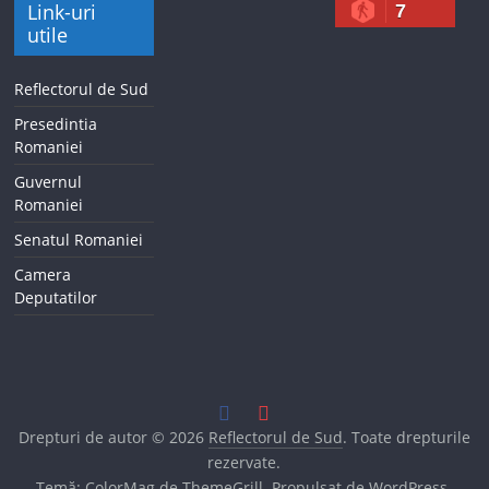
Link-uri
7
utile
Reflectorul de Sud
Presedintia
Romaniei
Guvernul
Romaniei
Senatul Romaniei
Camera
Deputatilor
Drepturi de autor © 2026
Reflectorul de Sud
. Toate drepturile
rezervate.
Temă:
ColorMag
de ThemeGrill. Propulsat de
WordPress
.