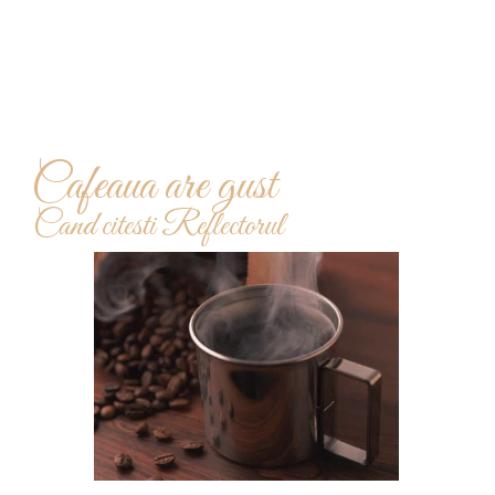
Cafeaua are gust
Cand citesti Reflectorul