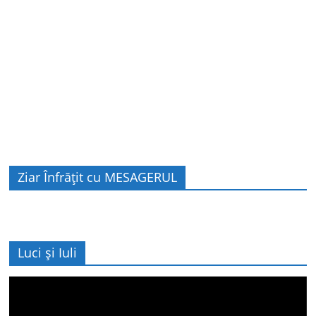
Ziar Înfrățit cu MESAGERUL
Luci și Iuli
Player
video