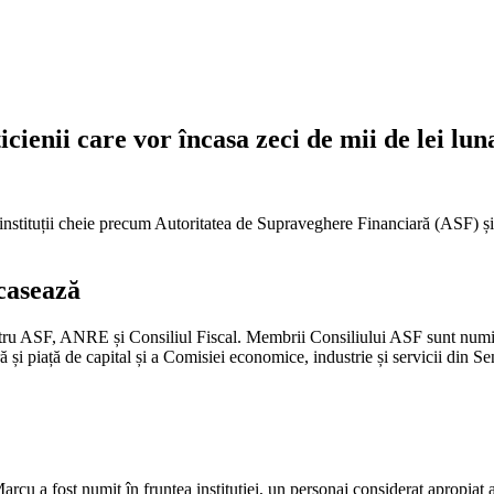
icienii care vor încasa zeci de mii de lei lun
i în instituții cheie precum Autoritatea de Supraveghere Financiară (ASF)
ncasează
pentru ASF, ANRE și Consiliul Fiscal. Membrii Consiliului ASF sunt num
i piață de capital și a Comisiei economice, industrie și servicii din Sen
Marcu a fost numit în fruntea instituției, un personaj considerat apropi