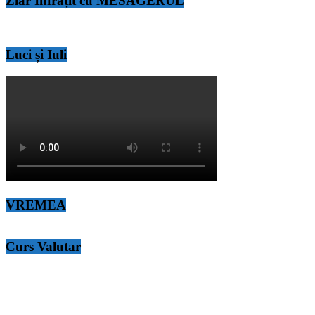
Ziar Înfrățit cu MESAGERUL
Luci și Iuli
VREMEA
Curs Valutar