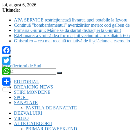
Skip
joi, august 6, 2026
to
Ultimele:
content
APA SERVICE restricționează livrarea apei potabile la Izvoru
Continuă ”bombardamentul” avertizărilor meteo: cod galben de c
Primăria Giurgiu: Mâine se dă startul distracției la Giurgiu!
Răzbunare: a vrut să dea foc mașinii vecinului… rezultatul: 60 d
Ghiseul.ro – cea mai recentă tentativă de înșelăciune a escrocil
Facebook
Twitter
Reflectorul
WhatsApp
EDITORIAL
de
BREAKING NEWS
Sud
Partajează
STIRI MONDENE
SPORT
SANATATE
PASTILA DE SANATATE
DEZVALUIRI
VIDEO
ALTE CATEGORII
PRIMAR DE WEEK-END