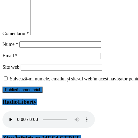
Comentariu
*
Nume
*
Email
*
Site web
Salvează-mi numele, emailul și site-ul web în acest navigator pent
RadioLiberty