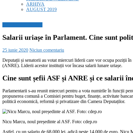
ARHIVA
AUGUST 2019
BREAKING NEWS
Salarii uriașe în Parlament. Cine sunt polit
25 iunie 2020
Niciun comentariu
Deputații și senatorii au votat miercuri liderii care vor ocupa poziți
(ANRE). Liderii acestor instituții vor încasa salarii lunare uriașe.
Cine sunt șefii ASF și ANRE și ce salarii î
Parlamentarii s-au reunit miercuri pentru a vota numirile în funcții 
propunerea comună a Comisiei pentru buget, finanțe, activitate bancară ș
politică economică, reformă și privatizare din Camera Deputaților.
Nicu Marcu, noul președinte al ASF. Foto: cdep.ro
Astfel, cu un salariu de 68.000 lei, adică peste 14.000 de euro, Nicu 