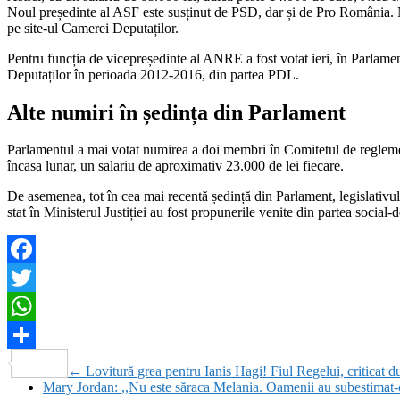
Noul președinte al ASF este susținut de PSD, dar și de Pro România. N
pe site-ul Camerei Deputaților.
Pentru funcția de vicepreședinte al ANRE a fost votat ieri, în Parlame
Deputaților în perioada 2012-2016, din partea PDL.
Alte numiri în ședința din Parlament
Parlamentul a mai votat numirea a doi membri în Comitetul de regleme
încasa lunar, un salariu de aproximativ 23.000 de lei fiecare.
De asemenea, tot în cea mai recentă ședință din Parlament, legislativul
stat în Ministerul Justiției au fost propunerile venite din partea social
Facebook
Twitter
WhatsApp
Partajează
←
Lovitură grea pentru Ianis Hagi! Fiul Regelui, criticat d
Mary Jordan: ,,Nu este săraca Melania. Oamenii au subestimat