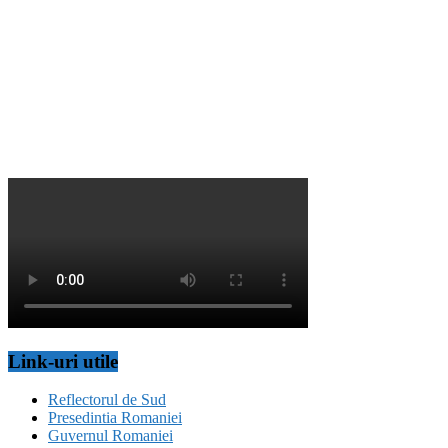
Link-uri utile
Reflectorul de Sud
Presedintia Romaniei
Guvernul Romaniei