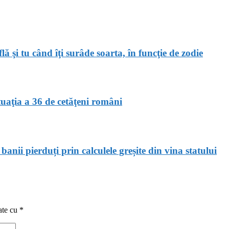
ă şi tu când îţi surâde soarta, în funcţie de zodie
aţia a 36 de cetăţeni români
banii pierduți prin calculele greșite din vina statului
ate cu
*