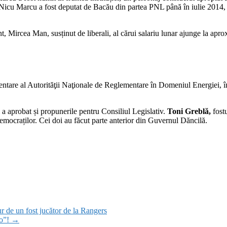
icu Marcu a fost deputat de Bacău din partea PNL până în iulie 2014, d
nt, Mircea Man, susținut de liberali, al cărui salariu lunar ajunge la 
ntare al Autorităţii Naţionale de Reglementare în Domeniul Energiei, în
 a aprobat și propunerile pentru Consiliul Legislativ.
Toni Greblă,
fostu
-democraților. Cei doi au făcut parte anterior din Guvernul Dăncilă.
ur de un fost jucător de la Rangers
-o”!
→