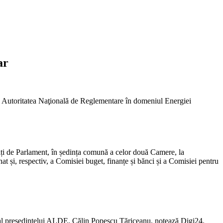
ar
 și Autoritatea Naţională de Reglementare în domeniul Energiei
iți de Parlament, în ședința comună a celor două Camere, la
at și, respectiv, a Comisiei buget, finanțe și bănci și a Comisiei pentru
at al președintelui ALDE, Călin Popescu Tăriceanu, notează Digi24.