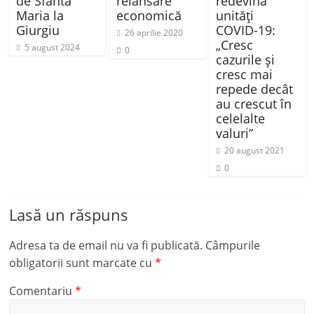
de Sfânta
relansare
redevină
Maria la
economică
unităţi
Giurgiu
COVID-19:
26 aprilie 2020
„Cresc
5 august 2024
0
cazurile şi
cresc mai
repede decât
au crescut în
celelalte
valuri”
20 august 2021
0
Lasă un răspuns
Adresa ta de email nu va fi publicată.
Câmpurile
obligatorii sunt marcate cu
*
Comentariu
*