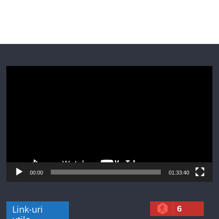
Player
video
00:00
01:33:40
Link-uri
6