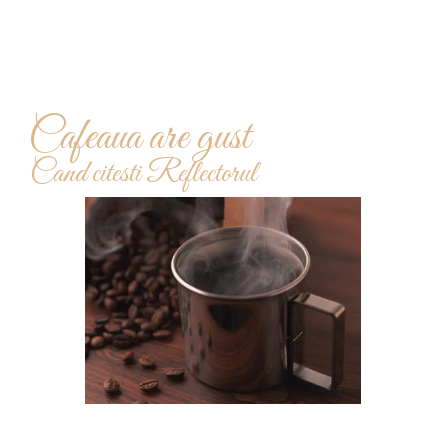
Cafeaua are gust
Cand citesti Reflectorul